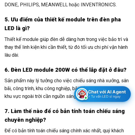
DONE, PHILIPS, MEANWELL hoặc INVENTRONICS.
5. Ưu điểm của thiết kế module trên đèn pha
LED là gì?
Thiết kế module giúp đèn dễ dàng hơn trong việc bảo trì và
thay thế linh kiện khi cần thiết, từ đó tối ưu chi phí vận hành
lâu dài.
6. Đèn LED module 200W có thể lắp đặt ở đâu?
Sản phẩm này lý tưởng cho việc chiếu sáng nhà xưởng, sân
bãi, công trình, khu công nghiệp, bãi đỗ xe, kho bãi và các
Chat với AI Agent
khu vực ngoài trời cần nguồn sáng mạnh và ổn định.
⚡ Tư vấn LED sỉ ngay
7. Làm thế nào để có bản tính toán chiếu sáng
chuyên nghiệp?
Để có bản tính toán chiếu sáng chính xác nhất, quý khách