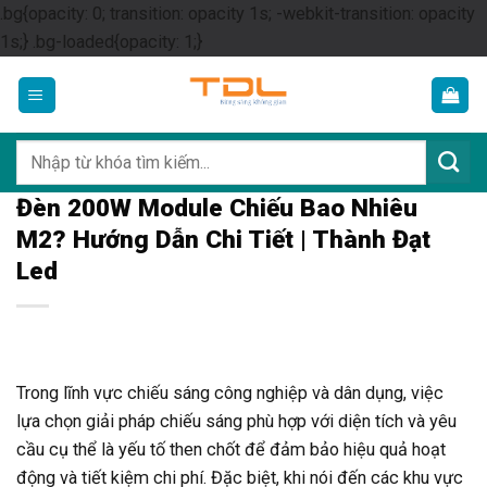
.bg{opacity: 0; transition: opacity 1s; -webkit-transition: opacity
Skip
1s;} .bg-loaded{opacity: 1;}
to
content
Tìm
kiếm:
Đèn 200W Module Chiếu Bao Nhiêu
M2? Hướng Dẫn Chi Tiết | Thành Đạt
Led
Trong lĩnh vực chiếu sáng công nghiệp và dân dụng, việc
lựa chọn giải pháp chiếu sáng phù hợp với diện tích và yêu
cầu cụ thể là yếu tố then chốt để đảm bảo hiệu quả hoạt
động và tiết kiệm chi phí. Đặc biệt, khi nói đến các khu vực