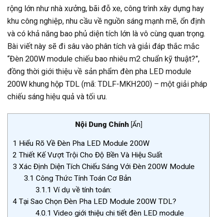
rộng lớn như nhà xưởng, bãi đỗ xe, công trình xây dựng hay
khu công nghiệp, nhu cầu về nguồn sáng mạnh mẽ, ổn định
và có khả năng bao phủ diện tích lớn là vô cùng quan trọng.
Bài viết này sẽ đi sâu vào phân tích và giải đáp thắc mắc
“Đèn 200W module chiếu bao nhiêu m2 chuẩn kỹ thuật?”,
đồng thời giới thiệu về sản phẩm đèn pha LED module
200W khung hộp TDL (mã: TDLF-MKH200) – một giải pháp
chiếu sáng hiệu quả và tối ưu.
Nội Dung Chính
[
Ẩn
]
1
Hiểu Rõ Về Đèn Pha LED Module 200W
2
Thiết Kế Vượt Trội Cho Độ Bền Và Hiệu Suất
3
Xác Định Diện Tích Chiếu Sáng Với Đèn 200W Module
3.1
Công Thức Tính Toán Cơ Bản
3.1.1
Ví dụ về tính toán:
4
Tại Sao Chọn Đèn Pha LED Module 200W TDL?
4.0.1
Video giới thiệu chi tiết đèn LED module