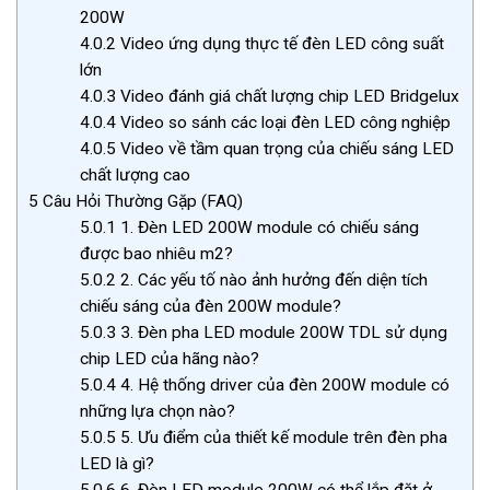
200W
4.0.2
Video ứng dụng thực tế đèn LED công suất
lớn
4.0.3
Video đánh giá chất lượng chip LED Bridgelux
4.0.4
Video so sánh các loại đèn LED công nghiệp
4.0.5
Video về tầm quan trọng của chiếu sáng LED
chất lượng cao
5
Câu Hỏi Thường Gặp (FAQ)
5.0.1
1. Đèn LED 200W module có chiếu sáng
được bao nhiêu m2?
5.0.2
2. Các yếu tố nào ảnh hưởng đến diện tích
chiếu sáng của đèn 200W module?
5.0.3
3. Đèn pha LED module 200W TDL sử dụng
chip LED của hãng nào?
5.0.4
4. Hệ thống driver của đèn 200W module có
những lựa chọn nào?
5.0.5
5. Ưu điểm của thiết kế module trên đèn pha
LED là gì?