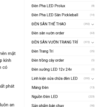
Đèn Pha LED Prolux
(8)
Đèn Pha LED Sân Pickleball
(14)
ĐÈN SÂN THỂ THAO
(392)
Đèn sân vườn order
(63)
ĐÈN SÂN VƯỜN TRANG TRÍ
(372)
Đèn Trang Trí
(25)
 nên mặt
p kính
Đèn trồng cây order
(5)
n có
Đèn xưởng LED 12v 24v
(0)
Linh kiện sửa chữa đèn LED
(595)
uất phát
Máng Đèn
(13)
Nguồn Đèn LED
(223)
luôn an
Sản phẩm bán chạy
(90)