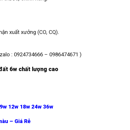
hận xuất xưởng (CO, CQ).
e zalo : 0924734666 – 0986474671 )
đất 6w chất lượng cao
 9w 12w 18w 24w 36w
màu – Giá Rẻ