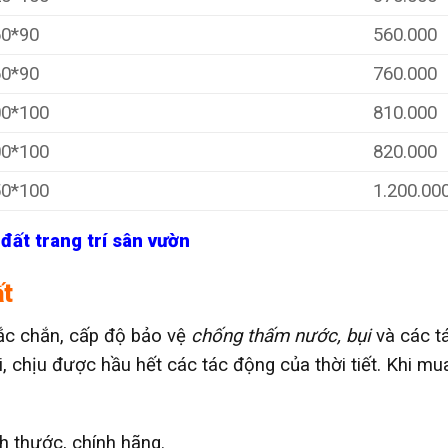
60*90
560.000
60*90
760.000
00*100
810.000
00*100
820.000
50*100
1.200.00
đất trang trí sân vườn
ất
ắc chắn, cấp độ bảo vệ
chống thấm nước, bụi
và các t
i, chịu được hầu hết các tác động của thời tiết. Khi m
h thước, chính hãng.