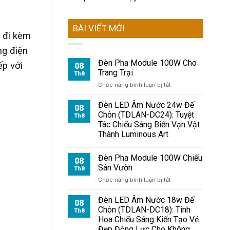
BÀI VIẾT MỚI
 đi kèm
ng điện
Đèn Pha Module 100W Cho
ếp với
08
Trang Trại
Th8
.
ở
Chức năng bình luận bị tắt
Đèn
Pha
Đèn LED Âm Nước 24w Đế
08
Module
Chôn (TDLAN-DC24): Tuyệt
Th8
100W
Tác Chiếu Sáng Biến Vạn Vật
Cho
Thành Luminous Art
Trang
Trại
Đèn Pha Module 100W Chiếu
08
Sân Vườn
Th8
ở
Chức năng bình luận bị tắt
Đèn
Pha
Đèn LED Âm Nước 18w Đế
08
Module
Chôn (TDLAN-DC18): Tinh
Th8
100W
Hoa Chiếu Sáng Kiến Tạo Vẻ
Chiếu
Đẹp Động Lực Cho Không