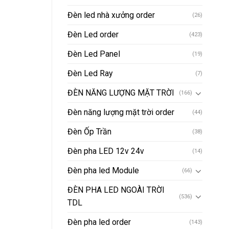
Đèn led nhà xưởng order
(26)
Đèn Led order
(423)
Đèn Led Panel
(19)
Đèn Led Ray
(7)
ĐÈN NĂNG LƯỢNG MẶT TRỜI
(166)
Đèn năng lượng mặt trời order
(44)
Đèn Ốp Trần
(38)
Đèn pha LED 12v 24v
(14)
Đèn pha led Module
(66)
ĐÈN PHA LED NGOÀI TRỜI
(536)
TDL
Đèn pha led order
(143)