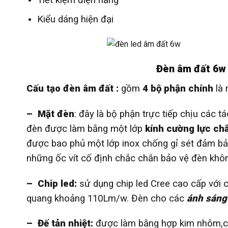
Kiểu dáng hiện đại
Đèn âm đất 6w
Cấu tạo đèn âm đất :
gồm
4 bộ phận chính
là 
–
Mặt đèn
: đây là bộ phận trực tiếp chịu các t
đèn được làm bằng một lớp
kính cường lực chắ
được bao phủ một lớp inox chống gỉ sét đảm bả
những ốc vít cố định chắc chắn bảo vệ đèn khô
– Chip led:
sử dụng chip led Cree cao cấp với 
quang khoảng 110Lm/w. Đèn cho các
ánh sáng
– Đế tản nhiệt:
được làm bằng hợp kim nhôm,chấ