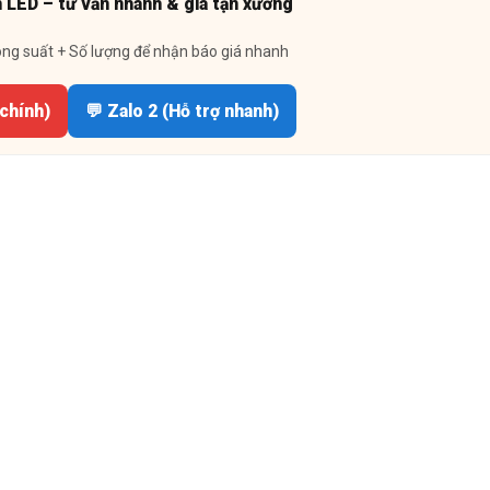
n LED – tư vấn nhanh & giá tận xưởng
ông suất + Số lượng để nhận báo giá nhanh
 chính)
💬 Zalo 2 (Hỗ trợ nhanh)