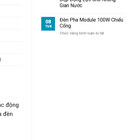
Sân
Gian Nước
Vườn
Đèn Pha Module 100W Chiếu
08
Cổng
Th8
ở
Chức năng bình luận bị tắt
Đèn
Pha
Module
100W
0
Chiếu
Cổng
ác động
ua đèn