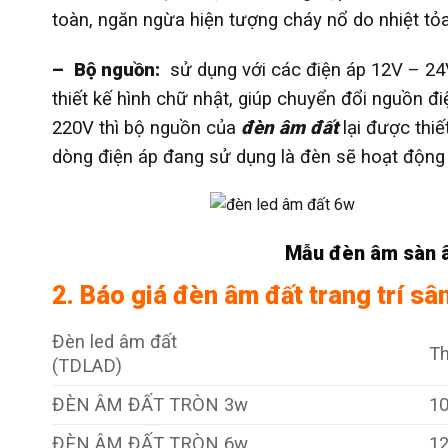
toàn, ngăn ngừa hiện tượng cháy nổ do nhiệt tỏa
– Bộ nguồn:
sử dụng với các điện áp 12V – 24
thiết kế hình chữ nhật, giúp chuyển đổi nguồn đ
220V thì bộ nguồn của
đèn âm đất
lại được thiế
dòng điện áp đang sử dụng là đèn sẽ hoạt độn
Mẫu đèn âm sàn â
2. Báo giá đèn âm đất trang trí sâ
Đèn led âm đất
Th
(TDLAD)
ĐÈN ÂM ĐẤT TRÒN 3w
1
ĐÈN ÂM ĐẤT TRÒN 6w
1