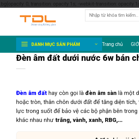
.bg{opacity: 0; transition: opacity 1s; -webkit-transition: opacity 1
Tìm
kiếm:
Trang chủ
GIỚ
DANH MỤC SẢN PHẨM
Đèn âm đất dưới nước 6w bán ch
Đèn âm đất
hay còn gọi là
đèn âm sàn
là một d
hoặc tròn, thân chôn dưới đất để tăng diện tích,
lực trong suốt để bảo vệ các bộ phận bên trong
khác nhau như
trắng, vành, xanh, RBG,…