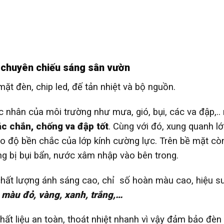
 chuyên chiếu sáng sân vườn
mặt đèn, chip led, đế tản nhiệt và bộ nguồn.
ác nhân của môi trường như mưa, gió, bụi, các va đập,..
c chắn, chống va đập tốt
. Cùng với đó, xung quanh lớ
o độ bền chắc của lớp kính cường lực. Trên bề mặt cò
ng bị bụi bẩn, nước xâm nhập vào bên trong.
chất lượng ánh sáng cao, chỉ số hoàn màu cao, hiệu s
 màu đỏ, vàng, xanh, trắng,…
t liệu an toàn, thoát nhiệt nhanh vì vậy đảm bảo đèn 