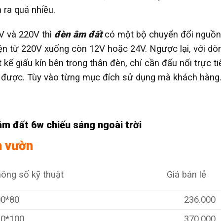
 ra quá nhiều.
V và 220V thì
đèn âm đất
có một bộ chuyển đổi nguồn
iện từ 220V xuống còn 12V hoặc 24V. Ngược lại, với dò
t kế giấu kín bên trong thân đèn, chỉ cần đấu nối trực ti
g được. Tùy vào từng mục đích sử dụng mà khách hàng
m đất 6w chiếu sáng ngoài trời
n vườn
ông số kỹ thuật
Giá bán lẻ
00*80
236.000
20*100
370.000