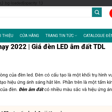
Skip
s;} .bg-loaded{opacity: 1;}
to
content
I THIỆU
CỬA HÀNG
TRANG TIN TỨC
CATALOGUE ĐÈ
ạy 2022 | Giá đèn LED âm đất TDL
òng của đèn led. Đèn có cấu tạo là một khối trụ hình 
 tạo hiệu ứng ánh sáng hắt lên. Phần trên là một tấm k
 của đèn.
Đèn âm đất
có nhiều màu sắc và hiệu ứng á