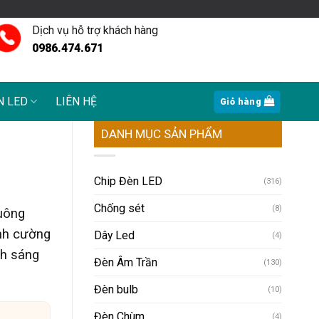
Dịch vụ hỗ trợ khách hàng
0986.474.671
N LED
LIÊN HỆ
Giỏ hàng
DANH MỤC SẢN PHẨM
Chip Đèn LED
(316)
Chống sét
(8)
vuông
ính cường
Dây Led
(4)
nh sáng
Đèn Âm Trần
(130)
Đèn bulb
(10)
Đèn Chùm
(4)