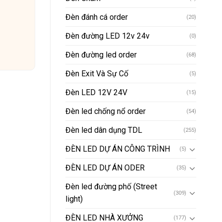
Đèn đánh cá order
(20)
Đèn đường LED 12v 24v
(0)
Đèn đường led order
(68)
Đèn Exit Và Sự Cố
(5)
Đèn LED 12V 24V
(15)
Đèn led chống nổ order
(54)
Đèn led dân dụng TDL
(255)
ĐÈN LED DỰ ÁN CÔNG TRÌNH
(5)
ĐÈN LED DỰ ÁN ODER
(35)
Đèn led đường phố (Street
(309)
light)
ĐÈN LED NHÀ XƯỞNG
(177)