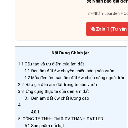
📩 Nhận báo giá đè
👉 Nhắn: Loại đèn + C
🚀 Zalo 1 (Tư vấn
Nội Dung Chính
[
Ẩn
]
1
1.Cấu tạo và ưu điểm của âm đất
1.1
Đèn âm đất 6w chuyên chiếu sáng sân vườn
1.2
Mẫu đèn âm sàn âm đất 6w chiếu sáng ngoài trời
2
2. Báo giá đèn âm đất trang trí sân vườn
3
3. Ứng dụng thực tế của đèn âm đất
3.1
Đèn âm đất 6w chất lượng cao
4
4.0.1
5
CÔNG TY TNHH TM & DV THÀNH ĐẠT LED
5.1
Sản phẩm nổi bật