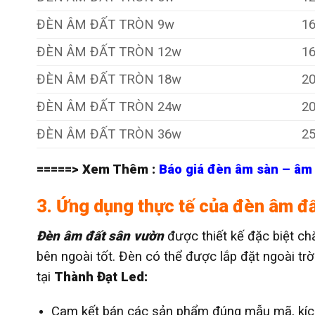
ĐÈN ÂM ĐẤT TRÒN 9w
1
ĐÈN ÂM ĐẤT TRÒN 12w
1
ĐÈN ÂM ĐẤT TRÒN 18w
2
ĐÈN ÂM ĐẤT TRÒN 24w
2
ĐÈN ÂM ĐẤT TRÒN 36w
2
=====> Xem Thêm :
Báo giá đèn âm sàn – âm 
3. Ứng dụng thực tế của đèn âm đ
Đèn âm đất sân vườn
được thiết kế đặc biệt ch
bên ngoài tốt. Đèn có thể được lắp đặt ngoài trờ
tại
Thành Đạt Led:
Cam kết bán các sản phẩm đúng mẫu mã, kíc