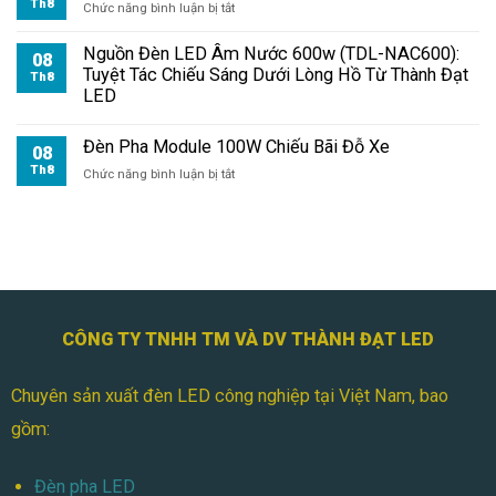
Th8
ở
Chức năng bình luận bị tắt
Đèn
Pha
Nguồn Đèn LED Âm Nước 600w (TDL-NAC600):
08
Module
Tuyệt Tác Chiếu Sáng Dưới Lòng Hồ Từ Thành Đạt
Th8
100W
LED
Giá
Bao
Đèn Pha Module 100W Chiếu Bãi Đỗ Xe
Nhiêu?
08
Th8
ở
Chức năng bình luận bị tắt
Đèn
Pha
Module
100W
Chiếu
Bãi
Đỗ
Xe
CÔNG TY TNHH TM VÀ DV THÀNH ĐẠT LED
Chuyên sản xuất đèn LED công nghiệp tại Việt Nam, bao
gồm:
Đèn pha LED