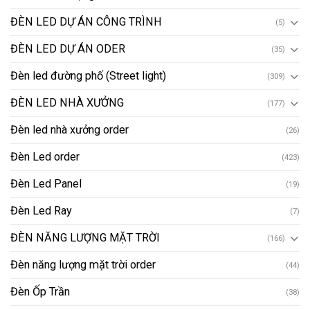
ĐÈN LED DỰ ÁN CÔNG TRÌNH
(5)
ĐÈN LED DỰ ÁN ODER
(35)
Đèn led đường phố (Street light)
(309)
ĐÈN LED NHÀ XƯỞNG
(177)
Đèn led nhà xưởng order
(26)
Đèn Led order
(423)
Đèn Led Panel
(19)
Đèn Led Ray
(7)
ĐÈN NĂNG LƯỢNG MẶT TRỜI
(166)
Đèn năng lượng mặt trời order
(44)
Đèn Ốp Trần
(38)