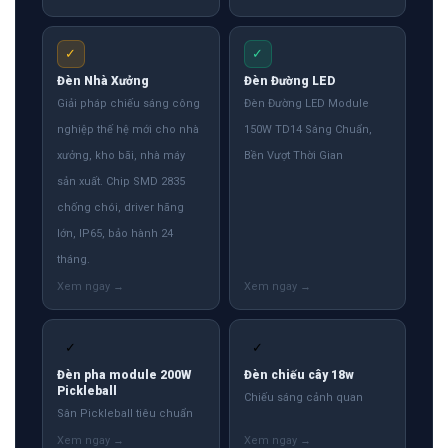
✓
✓
Đèn Nhà Xưởng
Đèn Đường LED
Giải pháp chiếu sáng công
Đèn Đường LED Module
nghiệp thế hệ mới cho nhà
150W TD14 Sáng Chuẩn,
xưởng, kho bãi, nhà máy
Bền Vượt Thời Gian
sản xuất. Chip SMD 2835
chống chói, driver hãng
lớn, IP65, bảo hành 24
tháng.
✓
✓
Đèn pha module 200W
Đèn chiếu cây 18w
Pickleball
Chiếu sáng cảnh quan
Sân Pickleball tiêu chuẩn