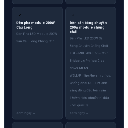
✓
✓
Đèn pha module 200W
Đèn sân bóng chuyền
Cầu Lông
200w module chống
chói
Đèn Pha LED Module 200W
Đèn Pha LED 200W Sân
Sân Cầu Lông Chống Chói
Bóng Chuyền Chống Chói
TDLF-MKH200-BCV — Chip
Bridgelux/Philips/Cree,
driver MEAN
WELL/Philips/Inventronics.
Chống chói UGR<19, ánh
sáng đồng đều toàn sân
18×9m, tiêu chuẩn thi đấu
FIVB quốc tế