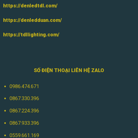
https://denledtdl.com/
https://denledduan.com/
https://tdllighting.com/
SỐ ĐIỆN THOẠI LIÊN HỆ ZALO
0986.474.671
0867.330.396
0867.224.396
0867.933.396
0559.661.169