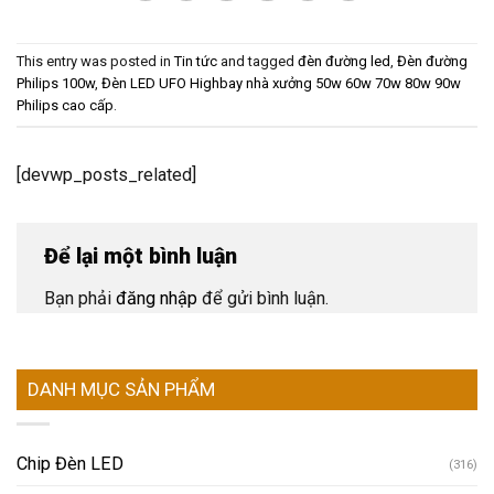
This entry was posted in
Tin tức
and tagged
đèn đường led
,
Đèn đường
Philips 100w
,
Đèn LED UFO Highbay nhà xưởng 50w 60w 70w 80w 90w
Philips cao cấp
.
[devwp_posts_related]
Để lại một bình luận
Bạn phải
đăng nhập
để gửi bình luận.
DANH MỤC SẢN PHẨM
Chip Đèn LED
(316)