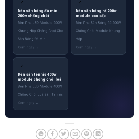
✓
✓
Đèn sân bóng đá mini
Đèn sân bóng rổ 200w
200w chống chói
module cao cấp
Đèn Pha LED Module 200W
Đèn Pha Sân Bóng Rổ 200W
Khung Hộp Chống Chói Cho
Chống Chói Module Khung
Sân Bóng Đá Mini
Hộp
✓
Đèn sân tennis 400w
module chống chói loá
Đèn Pha LED Module 400W
Chống Chói Loá Sân Tennis