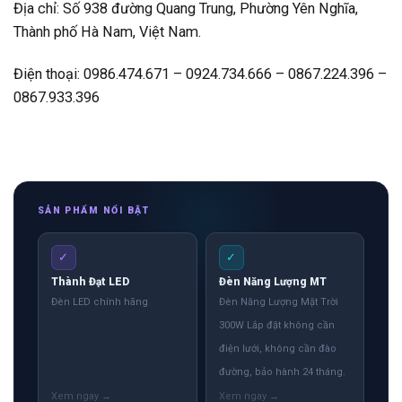
Địa chỉ: Số 938 đường Quang Trung, Phường Yên Nghĩa,
Thành phố Hà Nam, Việt Nam.
Điện thoại: 0986.474.671 – 0924.734.666 – 0867.224.396 –
0867.933.396
SẢN PHẨM NỔI BẬT
✓
✓
Thành Đạt LED
Đèn Năng Lượng MT
Đèn LED chính hãng
Đèn Năng Lượng Mặt Trời
300W Lắp đặt không cần
điện lưới, không cần đào
đường, bảo hành 24 tháng.