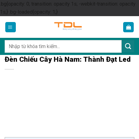
.bg{opacity: 0; transition: opacity 1s; -webkit-transition: opacity
Skip
1s;} .bg-loaded{opacity: 1;}
to
content
Tìm
kiếm:
Đèn Chiếu Cây Hà Nam: Thành Đạt Led