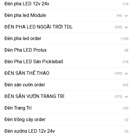
Đèn pha LED 12v 24v
(14)
Đèn pha led Module
(66)
ĐÈN PHA LED NGOÀI TRỜI TDL
(536)
Đèn pha led order
(143)
Đèn Pha LED Prolux
(8)
Đèn Pha LED Sân Pickleball
(14)
ĐÈN SÂN THỂ THAO
(392)
Đèn sân vườn order
(63)
ĐÈN SÂN VƯỜN TRANG TRÍ
(372)
Đèn Trang Trí
(25)
Đèn trồng cây order
(5)
Đèn xưởng LED 12v 24v
(0)