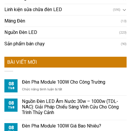
Linh kiện sửa chữa đèn LED
(595)
Máng Đèn
(13)
Nguồn Đèn LED
(223)
Sản phẩm bán chạy
(90)
BÀI VIẾT MỚI
Đèn Pha Module 100W Cho Công Trường
08
Th8
ở
Chức năng bình luận bị tắt
Đèn
Pha
Nguồn Đèn LED Âm Nước 30w – 1000w (TDL-
08
Module
NAC): Giải Pháp Chiếu Sáng Vĩnh Cửu Cho Công
Th8
100W
Trình Thủy Cảnh
Cho
Công
Đèn Pha Module 100W Giá Bao Nhiêu?
Trường
08