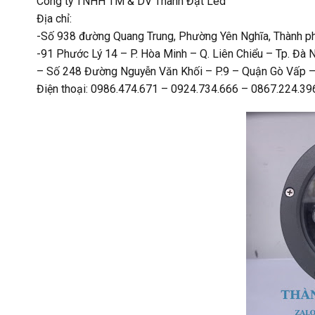
Công ty TNHH TM & DV Thành Đạt Led
Địa chỉ:
-Số 938 đường Quang Trung, Phường Yên Nghĩa, Thành ph
-91 Phước Lý 14 – P. Hòa Minh – Q. Liên Chiểu – Tp. Đà 
– Số 248 Đường Nguyễn Văn Khối – P.9 – Quận Gò Vấp –
Điện thoại: 0986.474.671 – 0924.734.666 – 0867.224.39