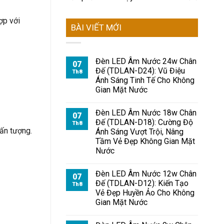
ợp với
BÀI VIẾT MỚI
Đèn LED Âm Nước 24w Chân
07
Đế (TDLAN-D24): Vũ Điệu
Th8
Ánh Sáng Tinh Tế Cho Không
Gian Mặt Nước
Đèn LED Âm Nước 18w Chân
07
Đế (TDLAN-D18): Cường Độ
Th8
 ấn tượng.
Ánh Sáng Vượt Trội, Nâng
Tầm Vẻ Đẹp Không Gian Mặt
Nước
Đèn LED Âm Nước 12w Chân
07
Đế (TDLAN-D12): Kiến Tạo
Th8
Vẻ Đẹp Huyền Ảo Cho Không
Gian Mặt Nước