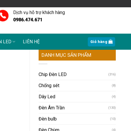
Dịch vụ hỗ trợ khách hàng
0986.474.671
N LED
LIÊN HỆ
Giỏ hàng
DANH MỤC SẢN PHẨM
Chip Đèn LED
(316)
Chống sét
(8)
Dây Led
(4)
Đèn Âm Trần
(130)
Đèn bulb
(10)
Đèn Chùm
(4)