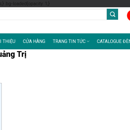
Skip
s;} .bg-loaded{opacity: 1;}
to
content
I THIỆU
CỬA HÀNG
TRANG TIN TỨC
CATALOGUE ĐÈ
ảng Trị