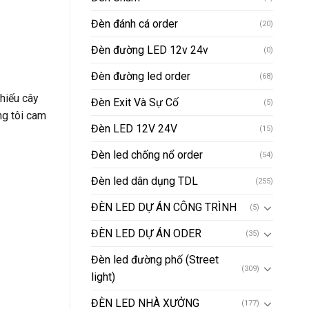
Đèn đánh cá order
(20)
Đèn đường LED 12v 24v
(0)
Đèn đường led order
(68)
hiếu cây
Đèn Exit Và Sự Cố
(5)
ng tôi cam
Đèn LED 12V 24V
(15)
Đèn led chống nổ order
(54)
Đèn led dân dụng TDL
(255)
ĐÈN LED DỰ ÁN CÔNG TRÌNH
(5)
ĐÈN LED DỰ ÁN ODER
(35)
Đèn led đường phố (Street
(309)
light)
ĐÈN LED NHÀ XƯỞNG
(177)