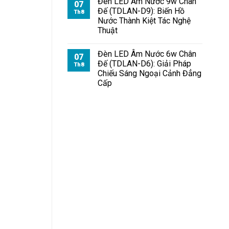
Đèn LED Âm Nước 9w Chân
07
Đế (TDLAN-D9): Biến Hồ
Th8
Nước Thành Kiệt Tác Nghệ
Thuật
Đèn LED Âm Nước 6w Chân
07
Đế (TDLAN-D6): Giải Pháp
Th8
Chiếu Sáng Ngoại Cảnh Đẳng
Cấp