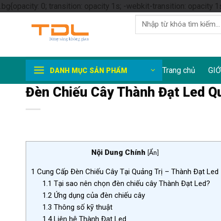
.bg{opacity: 0; transition: opacity 1s; -webkit-transition: opacity 1
Tìm
kiếm:
Trang chủ
GIỚ
DANH MỤC SẢN PHẨM
Đèn Chiếu Cây Thành Đạt Led Qu
Nội Dung Chính
[
Ẩn
]
1
Cung Cấp Đèn Chiếu Cây Tại Quảng Trị – Thành Đạt Led
1.1
Tại sao nên chọn đèn chiếu cây Thành Đạt Led?
1.2
Ứng dụng của đèn chiếu cây
1.3
Thông số kỹ thuật
1.4
Liên hệ Thành Đạt Led