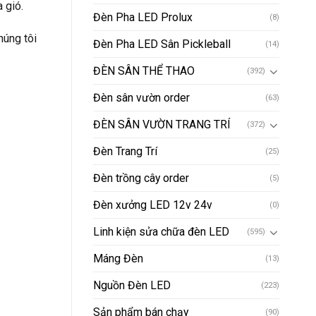
 gió.
Đèn Pha LED Prolux
(8)
húng tôi
Đèn Pha LED Sân Pickleball
(14)
ĐÈN SÂN THỂ THAO
(392)
Đèn sân vườn order
(63)
ĐÈN SÂN VƯỜN TRANG TRÍ
(372)
Đèn Trang Trí
(25)
Đèn trồng cây order
(5)
Đèn xưởng LED 12v 24v
(0)
Linh kiện sửa chữa đèn LED
(595)
Máng Đèn
(13)
Nguồn Đèn LED
(223)
Sản phẩm bán chạy
(90)