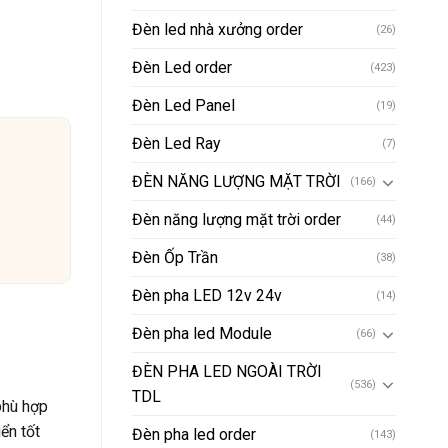
Đèn led nhà xưởng order
(26)
Đèn Led order
(423)
Đèn Led Panel
(19)
Đèn Led Ray
(7)
ĐÈN NĂNG LƯỢNG MẶT TRỜI
(166)
Đèn năng lượng mặt trời order
(44)
Đèn Ốp Trần
(38)
Đèn pha LED 12v 24v
(14)
Đèn pha led Module
(66)
ĐÈN PHA LED NGOÀI TRỜI
(536)
TDL
phù hợp
ển tốt
Đèn pha led order
(143)