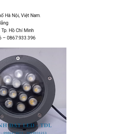
ố Hà Nội, Việt Nam.
Nẵng
 Tp. Hồ Chí Minh
6 – 0867.933.396