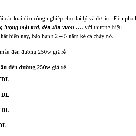
i các loại đèn công nghiệp cho đại lý và dự án :
Đèn pha 
g lượng mặt trời
,
đèn sân vườn
….
với thương hiệu
nhất hiện nay, bảo hành 2 – 5 năm kể cả cháy nổ.
ẫu đèn đường 250w giá rẻ
 TDL
 TDL
 TDL
TDL