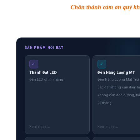
Chân thành cám ơn quý khá
SẢN PHẨM NỔI BẬT
✓
✓
Thành Đạt LED
Đèn Năng Lượng MT
Đèn LED chính hãng
Đèn Năng Lượng Mặt Trời
Lắp đặt không cần điện lư
không cần đào đường, b
24 tháng.