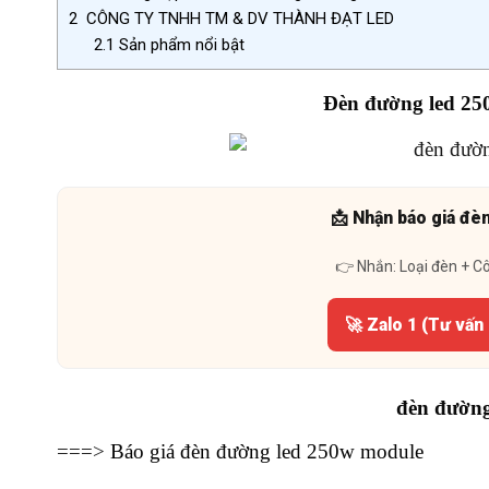
2
CÔNG TY TNHH TM & DV THÀNH ĐẠT LED
2.1
Sản phẩm nổi bật
Đèn đường led 250
📩 Nhận báo giá đè
👉 Nhắn: Loại đèn + C
🚀 Zalo 1 (Tư vấn
đèn đường 
===>
Báo giá đèn đường led 250w module