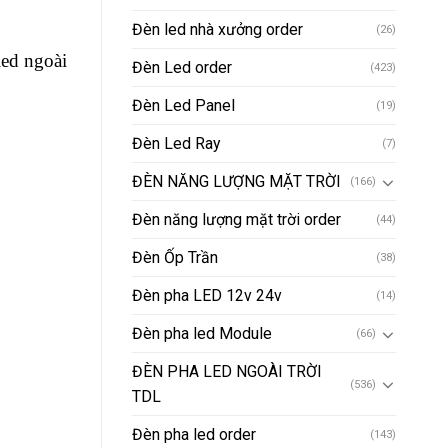
Đèn led nhà xưởng order
(26)
led ngoài
Đèn Led order
(423)
Đèn Led Panel
(19)
Đèn Led Ray
(7)
ĐÈN NĂNG LƯỢNG MẶT TRỜI
(166)
Đèn năng lượng mặt trời order
(44)
Đèn Ốp Trần
(38)
Đèn pha LED 12v 24v
(14)
Đèn pha led Module
(66)
ĐÈN PHA LED NGOÀI TRỜI
(536)
TDL
Đèn pha led order
(143)