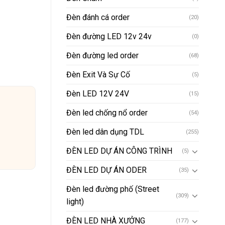
Đèn đánh cá order
(20)
Đèn đường LED 12v 24v
(0)
Đèn đường led order
(68)
Đèn Exit Và Sự Cố
(5)
Đèn LED 12V 24V
(15)
Đèn led chống nổ order
(54)
Đèn led dân dụng TDL
(255)
ĐÈN LED DỰ ÁN CÔNG TRÌNH
(5)
ĐÈN LED DỰ ÁN ODER
(35)
Đèn led đường phố (Street
(309)
light)
ĐÈN LED NHÀ XƯỞNG
(177)