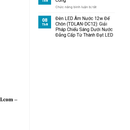
Cổng
Th8
ở
Chức năng bình luận bị tắt
Đèn
Pha
Đèn LED Âm Nước 12w Đế
08
Module
Chôn (TDLAN-DC12): Giải
Th8
100W
Pháp Chiếu Sáng Dưới Nước
Chiếu
Đẳng Cấp Từ Thành Đạt LED
Cổng
dl.com
–