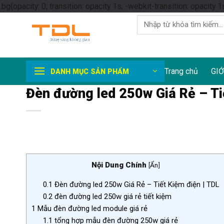
.bg{opacity: 0; transition: opacity 1s; -webkit-transition: opacity 1
Tìm
kiếm:
Trang chủ
GIỚ
DANH MỤC SẢN PHẨM
Đèn đường led 250w Giá Rẻ – Ti
Nội Dung Chính
[
Ẩn
]
0.1
Đèn đường led 250w Giá Rẻ – Tiết Kiệm điện | TDL
0.2
đèn đường led 250w giá rẻ tiết kiệm
1
Mẫu đèn đường led module giá rẻ
1.1
tổng hợp mẫu đèn đường 250w giá rẻ