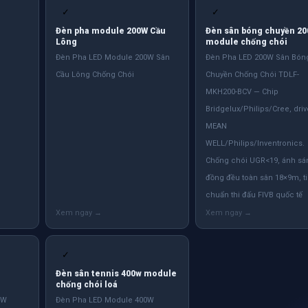
✓
✓
Đèn pha module 200W Cầu
Đèn sân bóng chuyền 2
Lông
module chống chói
Đèn Pha LED Module 200W Sân
Đèn Pha LED 200W Sân Bón
Cầu Lông Chống Chói
Chuyền Chống Chói TDLF-
MKH200-BCV — Chip
Bridgelux/Philips/Cree, driv
MEAN
WELL/Philips/Inventronics.
Chống chói UGR<19, ánh sá
đồng đều toàn sân 18×9m, t
chuẩn thi đấu FIVB quốc tế
✓
Đèn sân tennis 400w module
chống chói loá
0W
Đèn Pha LED Module 400W