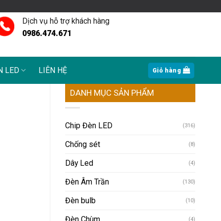
Dịch vụ hỗ trợ khách hàng
0986.474.671
N LED
LIÊN HỆ
Giỏ hàng
DANH MỤC SẢN PHẨM
Chip Đèn LED
(316)
Chống sét
(8)
Dây Led
(4)
Đèn Âm Trần
(130)
Đèn bulb
(10)
Đèn Chùm
(4)