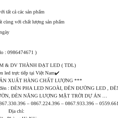
i tất cả các sản phẩm
ất cùng với chất lượng sản phẩm
 ngày
alo : 0986474671 )
M & DV THÀNH ĐẠT LED ( TDL)
n led trực tiếp tại Việt Nam✔️
 SẢN XUẤT HÀNG CHẤT LƯỢNG ***
ác mẫu đèn : ĐÈN PHA LED NGOÀI, ĐÈN ĐƯỜNG LED , Đ
ƯỜN, ĐÈN NĂNG LƯỢNG MẶT TRỜI DỰ ÁN …
0867.330.396 – 0867.224.396 – 0867.933.396 – 0559.66
Địa chỉ: