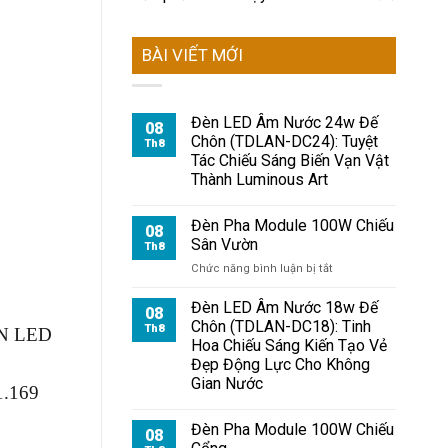
BÀI VIẾT MỚI
Đèn LED Âm Nước 24w Đế
08
Chôn (TDLAN-DC24): Tuyệt
Th8
Tác Chiếu Sáng Biến Vạn Vật
Thành Luminous Art
Đèn Pha Module 100W Chiếu
08
Sân Vườn
Th8
ở
Chức năng bình luận bị tắt
Đèn
Pha
Đèn LED Âm Nước 18w Đế
08
Module
Chôn (TDLAN-DC18): Tinh
Th8
ÈN LED
100W
Hoa Chiếu Sáng Kiến Tạo Vẻ
Chiếu
Đẹp Động Lực Cho Không
Sân
Gian Nước
Vườn
1.169
Đèn Pha Module 100W Chiếu
08