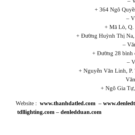
– 
+ 364 Ngô Quyền
– V
+ Mã Lò, Q.
+ Đường Huỳnh Thị Na,
– Vă
+ Đường 28 bình 
– 
+ Nguyễn Văn Linh, P.
Văn
+ Ngô Gia Tự,
Website :
www.thanhdatled.com
–
www.denled
tdllighting.com
–
denledduan.com