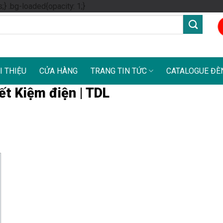
Skip
s;} .bg-loaded{opacity: 1;}
to
content
I THIỆU
CỬA HÀNG
TRANG TIN TỨC
CATALOGUE ĐÈ
ết Kiệm điện | TDL