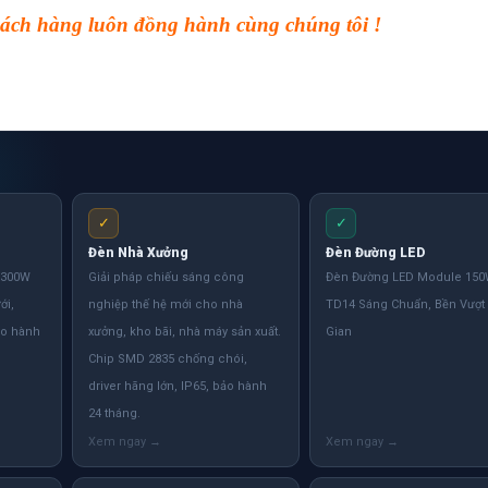
ch hàng luôn đồng hành cùng chúng tôi !
✓
✓
Đèn Nhà Xưởng
Đèn Đường LED
 300W
Giải pháp chiếu sáng công
Đèn Đường LED Module 15
ới,
nghiệp thế hệ mới cho nhà
TD14 Sáng Chuẩn, Bền Vượt
ảo hành
xưởng, kho bãi, nhà máy sản xuất.
Gian
Chip SMD 2835 chống chói,
driver hãng lớn, IP65, bảo hành
24 tháng.