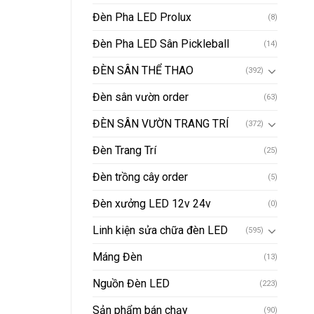
Đèn Pha LED Prolux
(8)
Đèn Pha LED Sân Pickleball
(14)
ĐÈN SÂN THỂ THAO
(392)
Đèn sân vườn order
(63)
ĐÈN SÂN VƯỜN TRANG TRÍ
(372)
Đèn Trang Trí
(25)
Đèn trồng cây order
(5)
Đèn xưởng LED 12v 24v
(0)
Linh kiện sửa chữa đèn LED
(595)
Máng Đèn
(13)
Nguồn Đèn LED
(223)
Sản phẩm bán chạy
(90)