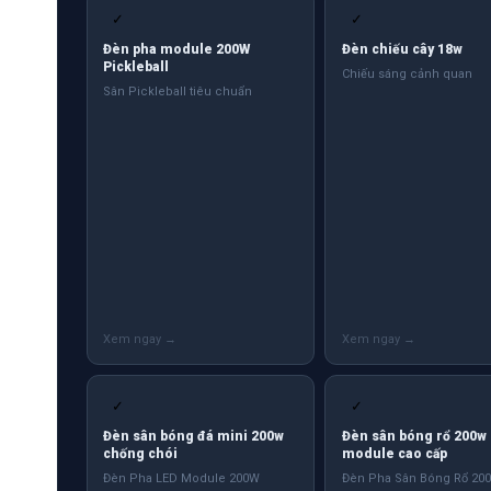
✓
✓
Đèn pha module 200W
Đèn chiếu cây 18w
Pickleball
Chiếu sáng cảnh quan
Sân Pickleball tiêu chuẩn
✓
✓
Đèn sân bóng đá mini 200w
Đèn sân bóng rổ 200w
chống chói
module cao cấp
Đèn Pha LED Module 200W
Đèn Pha Sân Bóng Rổ 20