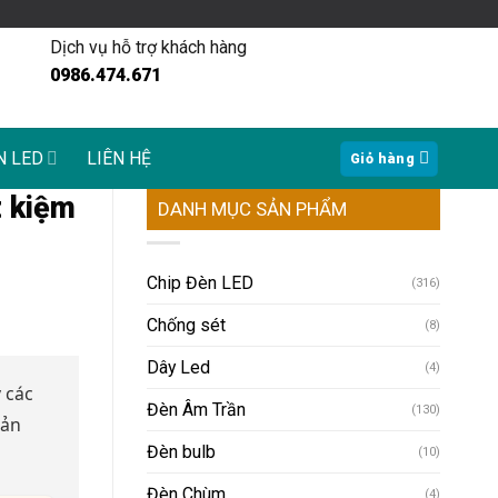
Dịch vụ hỗ trợ khách hàng
0986.474.671
N LED
LIÊN HỆ
Giỏ hàng
t kiệm
DANH MỤC SẢN PHẨM
Chip Đèn LED
(316)
Chống sét
(8)
Dây Led
(4)
 các
Đèn Âm Trần
(130)
sản
Đèn bulb
(10)
Đèn Chùm
(4)