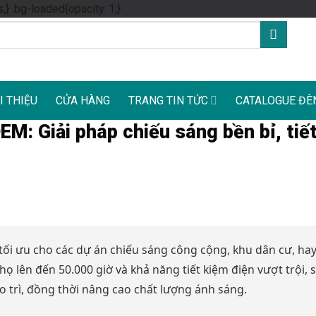
Skip
s;} .bg-loaded{opacity: 1;}
to
content
I THIỆU
CỬA HÀNG
TRANG TIN TỨC
CATALOGUE ĐÈ
EM: Giải pháp chiếu sáng bền bỉ, tiế
tối ưu cho các dự án chiếu sáng công cộng, khu dân cư, hay
họ lên đến 50.000 giờ và khả năng tiết kiệm điện vượt trội, 
o trì, đồng thời nâng cao chất lượng ánh sáng.