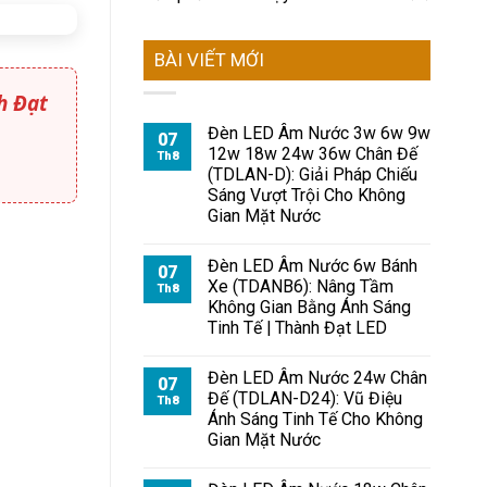
BÀI VIẾT MỚI
h Đạt
Đèn LED Âm Nước 3w 6w 9w
07
12w 18w 24w 36w Chân Đế
Th8
(TDLAN-D): Giải Pháp Chiếu
Sáng Vượt Trội Cho Không
Gian Mặt Nước
Đèn LED Âm Nước 6w Bánh
07
Xe (TDANB6): Nâng Tầm
Th8
Không Gian Bằng Ánh Sáng
Tinh Tế | Thành Đạt LED
Đèn LED Âm Nước 24w Chân
07
Đế (TDLAN-D24): Vũ Điệu
Th8
Ánh Sáng Tinh Tế Cho Không
Gian Mặt Nước