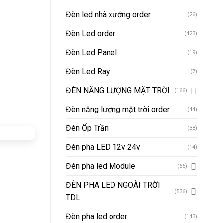
Đèn led nhà xưởng order
(26)
Đèn Led order
(423)
Đèn Led Panel
(19)
Đèn Led Ray
(7)
ĐÈN NĂNG LƯỢNG MẶT TRỜI
(166)
Đèn năng lượng mặt trời order
(44)
Đèn Ốp Trần
(38)
Đèn pha LED 12v 24v
(14)
Đèn pha led Module
(66)
ĐÈN PHA LED NGOÀI TRỜI
(536)
TDL
Đèn pha led order
(143)