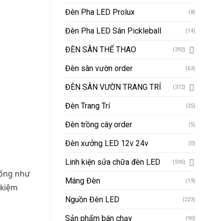
Đèn Pha LED Prolux
(8)
Đèn Pha LED Sân Pickleball
(14)
ĐÈN SÂN THỂ THAO
(392)
Đèn sân vườn order
(63)
ĐÈN SÂN VƯỜN TRANG TRÍ
(372)
Đèn Trang Trí
(25)
Đèn trồng cây order
(5)
Đèn xưởng LED 12v 24v
(0)
Linh kiện sửa chữa đèn LED
(595)
hống như
Máng Đèn
(13)
 kiệm
Nguồn Đèn LED
(223)
Sản phẩm bán chạy
(90)