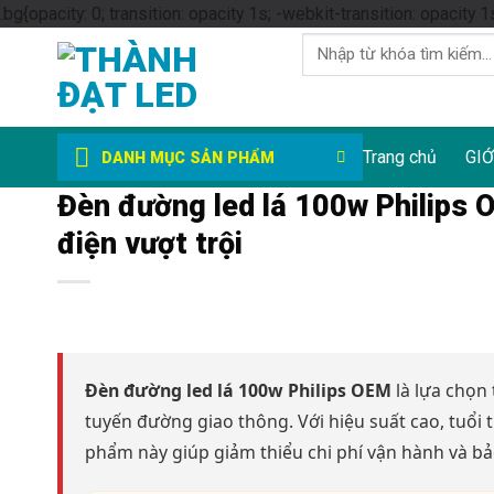
.bg{opacity: 0; transition: opacity 1s; -webkit-transition: opacity 1
Tìm
kiếm:
Trang chủ
GIỚ
DANH MỤC SẢN PHẨM
Đèn đường led lá 100w Philips O
điện vượt trội
Đèn đường led lá 100w Philips OEM
là lựa chọn 
tuyến đường giao thông. Với hiệu suất cao, tuổi t
phẩm này giúp giảm thiểu chi phí vận hành và bả