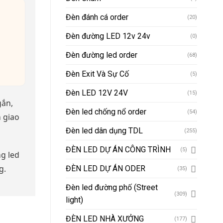
Đèn đánh cá order
(20)
Đèn đường LED 12v 24v
(0)
Đèn đường led order
(68)
Đèn Exit Và Sự Cố
(5)
Đèn LED 12V 24V
(15)
gắn,
Đèn led chống nổ order
(54)
n giao
Đèn led dân dụng TDL
(255)
ĐÈN LED DỰ ÁN CÔNG TRÌNH
(5)
g led
g.
ĐÈN LED DỰ ÁN ODER
(35)
Đèn led đường phố (Street
(309)
light)
ĐÈN LED NHÀ XƯỞNG
(177)