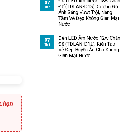
Đèn LED Âm Nước 18w Chân
07
Đế (TDLAN-D18): Cường Độ
Th8
Ánh Sáng Vượt Trội, Nâng
Tầm Vẻ Đẹp Không Gian Mặt
Nước
Đèn LED Âm Nước 12w Chân
07
Đế (TDLAN-D12): Kiến Tạo
Th8
Vẻ Đẹp Huyền Ảo Cho Không
Gian Mặt Nước
 Chọn