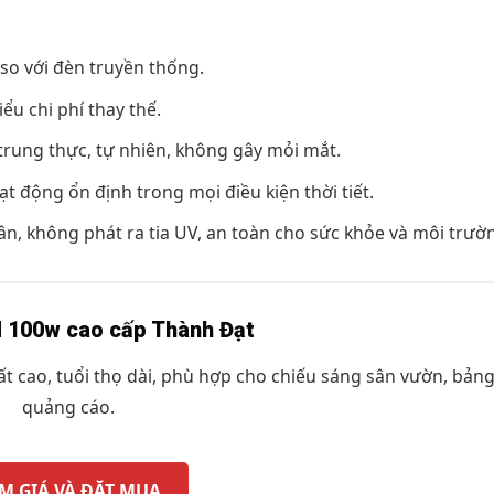
so với đèn truyền thống.
ểu chi phí thay thế.
trung thực, tự nhiên, không gây mỏi mắt.
t động ổn định trong mọi điều kiện thời tiết.
, không phát ra tia UV, an toàn cho sức khỏe và môi trườ
d 100w cao cấp Thành Đạt
t cao, tuổi thọ dài, phù hợp cho chiếu sáng sân vườn, bảng
quảng cáo.
M GIÁ VÀ ĐẶT MUA