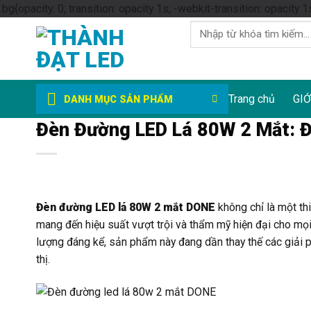
.bg{opacity: 0; transition: opacity 1s; -webkit-transition: opacity 1
Tìm
kiếm:
Trang chủ
GIỚ
DANH MỤC SẢN PHẨM
Đèn Đường LED Lá 80W 2 Mắt: Đ
Đèn đường LED lá 80W 2 mắt DONE
không chỉ là một th
mang đến hiệu suất vượt trội và thẩm mỹ hiện đại cho mọ
lượng đáng kể, sản phẩm này đang dần thay thế các giải 
thị.