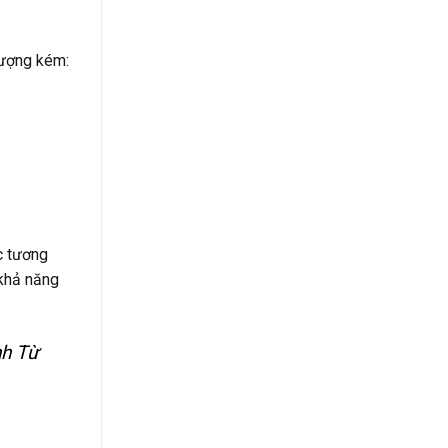
lượng kém:
c tương
 khả năng
nh Từ