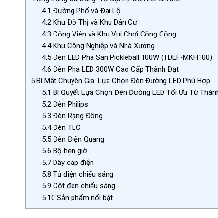
4.1
Đường Phố và Đại Lộ
4.2
Khu Đô Thị và Khu Dân Cư
4.3
Công Viên và Khu Vui Chơi Công Cộng
4.4
Khu Công Nghiệp và Nhà Xưởng
4.5
Đèn LED Pha Sân Pickleball 100W (TDLF-MKH100)
4.6
Đèn Pha LED 300W Cao Cấp Thành Đạt
5
Bí Mật Chuyên Gia: Lựa Chọn Đèn Đường LED Phù Hợp
5.1
Bí Quyết Lựa Chọn Đèn Đường LED Tối Ưu Từ Thàn
5.2
Đèn Philips
5.3
Đèn Rạng Đông
5.4
Đèn TLC
5.5
Đèn Điện Quang
5.6
Bộ hẹn giờ
5.7
Dây cáp điện
5.8
Tủ điện chiếu sáng
5.9
Cột đèn chiếu sáng
5.10
Sản phẩm nổi bật