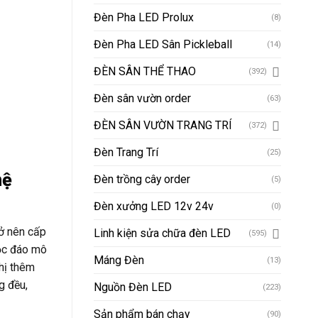
Đèn Pha LED Prolux
(8)
Đèn Pha LED Sân Pickleball
(14)
ĐÈN SÂN THỂ THAO
(392)
Đèn sân vườn order
(63)
ĐÈN SÂN VƯỜN TRANG TRÍ
(372)
Đèn Trang Trí
(25)
hệ
Đèn trồng cây order
(5)
Đèn xưởng LED 12v 24v
(0)
rở nên cấp
Linh kiện sửa chữa đèn LED
(595)
độc đáo mô
Máng Đèn
(13)
hị thêm
g đều,
Nguồn Đèn LED
(223)
Sản phẩm bán chạy
(90)