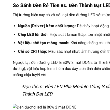
So Sánh Đèn Rẻ Tiền vs. Đèn Thành Đạt LE
Thị trường hiện nay có vô số loại đèn đường LED với mức 
Nguồn (Driver) kém chất lượng:
Dễ cháy, hoạt động 
Chip LED lỗi thời:
Hiệu suất lumen thấp, tỏa nhiệt nhi
Vật liệu chế tạo mỏng manh:
Khả năng chống chịu thờ
Chỉ số CRI thấp:
Màu sắc nhợt nhạt, ảnh hưởng đến t
Ngược lại, đèn đường LED lá 80W 2 mắt DONE từ Thành Đ
đương), vật liệu hợp kim nhôm đúc dày, sơn tĩnh điện chố
chống chịu tuyệt vời.
Đọc thêm:
Đèn LED Pha Module Công Suất 
Thành Đạt LED