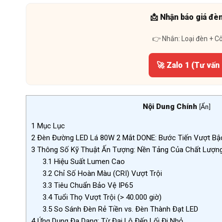
📩 Nhận báo giá đè
👉 Nhắn: Loại đèn + C
🚀 Zalo 1 (Tư vấn
Nội Dung Chính
[
Ẩn
]
1
Mục Lục
2
Đèn Đường LED Lá 80W 2 Mắt DONE: Bước Tiến Vượt Bậ
3
Thông Số Kỹ Thuật Ấn Tượng: Nền Tảng Của Chất Lượn
3.1
Hiệu Suất Lumen Cao
3.2
Chỉ Số Hoàn Màu (CRI) Vượt Trội
3.3
Tiêu Chuẩn Bảo Vệ IP65
3.4
Tuổi Thọ Vượt Trội (> 40.000 giờ)
3.5
So Sánh Đèn Rẻ Tiền vs. Đèn Thành Đạt LED
4
Ứng Dụng Đa Dạng: Từ Đại Lộ Đến Lối Đi Nhỏ