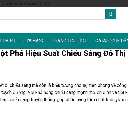
Skip
s;} .bg-loaded{opacity: 1;}
to
content
I THIỆU
CỬA HÀNG
TRANG TIN TỨC
CATALOGUE ĐÈ
ột Phá Hiệu Suất Chiếu Sáng Đô Thị
iết bị chiếu sáng mà còn là biểu tượng cho sự tiên phong về công
i tuyến đường. Với khả năng chiếu sáng mạnh mẽ, ổn định và tiết 
pháp chiếu sáng truyền thống, góp phần nâng tầm chất lượng khôn