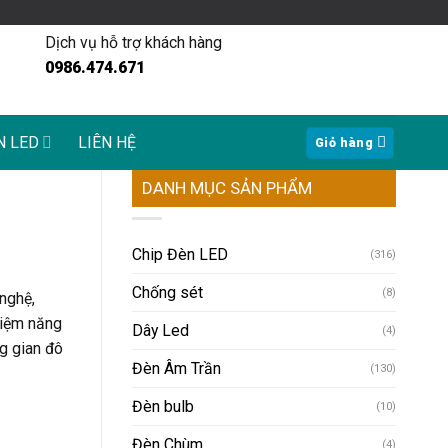
Dịch vụ hỗ trợ khách hàng
0986.474.671
N LED
LIÊN HỆ
Giỏ hàng
DANH MỤC SẢN PHẨM
Chip Đèn LED
(316)
Chống sét
(8)
 nghệ,
kiệm năng
Dây Led
(4)
g gian đô
Đèn Âm Trần
(130)
Đèn bulb
(10)
Đèn Chùm
(4)