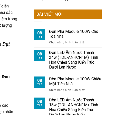
 điện
 màu sắc
BÀI VIẾT MỚI
hiệm trong
t lượng
Đèn Pha Module 100W Cho
08
Tòa Nhà
Th8
ở
Chức năng bình luận bị tắt
 Đạt
Đèn
Pha
Đèn LED Âm Nước Thanh
08
Module
24w (TDL-ANHCN1M): Tinh
Th8
100W
Hoa Chiếu Sáng Kiến Trúc
Cho
Dưới Làn Nước
Tòa
Nhà
p.
Đèn
Đèn Pha Module 100W Chiếu
08
Mặt Tiền Nhà
Th8
ở
Chức năng bình luận bị tắt
Đèn
Pha
Đèn LED Âm Nước Thanh
08
Module
18w (TDL-ANHCN1M): Tinh
o các
Th8
100W
Hoa Chiếu Sáng Kiến Trúc
ược phân
Chiếu
Dưới Làn Nước Biển