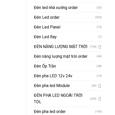
Đèn led nhà xưởng order
(26)
Đèn Led order
(423)
Đèn Led Panel
(19)
Đèn Led Ray
(7)
ĐÈN NĂNG LƯỢNG MẶT TRỜI
(166)
Đèn năng lượng mặt trời order
(44)
Đèn Ốp Trần
(38)
Đèn pha LED 12v 24v
(14)
Đèn pha led Module
(66)
ĐÈN PHA LED NGOÀI TRỜI
(536)
TDL
Đèn pha led order
(143)