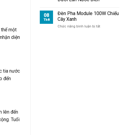
Mặt
Tiền
Nhà
Đèn Pha Module 100W Chiếu
08
Cây Xanh
Th8
ở
Chức năng bình luận bị tắt
 thể một
Đèn
 nhận diện
Pha
Module
100W
Chiếu
Cây
Xanh
c tia nước
ão đến
h lên đến
cộng. Tuổi