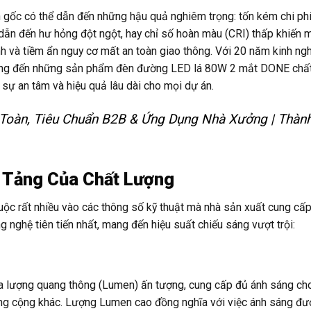
gốc có thể dẫn đến những hậu quả nghiêm trọng: tốn kém chi phí
i dẫn đến hư hỏng đột ngột, hay chỉ số hoàn màu (CRI) thấp khiến
nh và tiềm ẩn nguy cơ mất an toàn giao thông. Với 20 năm kinh ng
 mang đến những sản phẩm đèn đường LED lá 80W 2 mắt DONE chấ
o sự an tâm và hiệu quả lâu dài cho mọi dự án.
Toàn, Tiêu Chuẩn B2B & Ứng Dụng Nhà Xưởng | Thành
 Tảng Của Chất Lượng
uộc rất nhiều vào các thông số kỹ thuật mà nhà sản xuất cung cấ
 nghệ tiên tiến nhất, mang đến hiệu suất chiếu sáng vượt trội:
a lượng quang thông (Lumen) ấn tượng, cung cấp đủ ánh sáng ch
công cộng khác. Lượng Lumen cao đồng nghĩa với việc ánh sáng đ