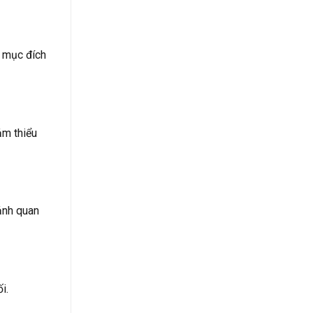
à mục đích
ảm thiểu
ảnh quan
i.