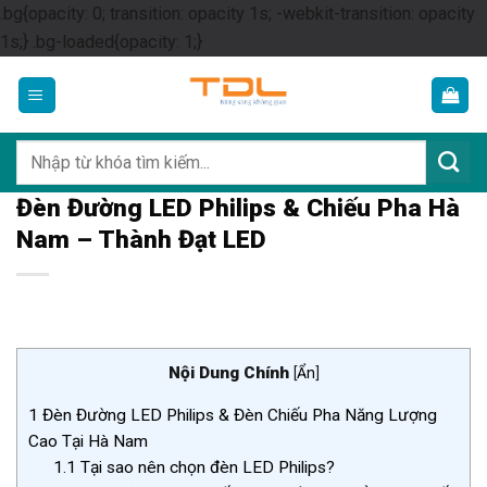
.bg{opacity: 0; transition: opacity 1s; -webkit-transition: opacity
Skip
1s;} .bg-loaded{opacity: 1;}
to
content
Tìm
kiếm:
Đèn Đường LED Philips & Chiếu Pha Hà
Nam – Thành Đạt LED
Nội Dung Chính
[
Ẩn
]
1
Đèn Đường LED Philips & Đèn Chiếu Pha Năng Lượng
Cao Tại Hà Nam
1.1
Tại sao nên chọn đèn LED Philips?