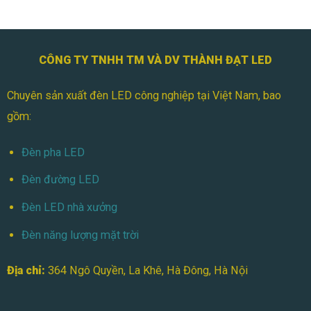
100W
Cho
Sân
Bóng
Mini
CÔNG TY TNHH TM VÀ DV THÀNH ĐẠT LED
Chuyên sản xuất đèn LED công nghiệp tại Việt Nam, bao
gồm:
Đèn pha LED
Đèn đường LED
Đèn LED nhà xưởng
Đèn năng lượng mặt trời
Địa chỉ:
364 Ngô Quyền, La Khê, Hà Đông, Hà Nội