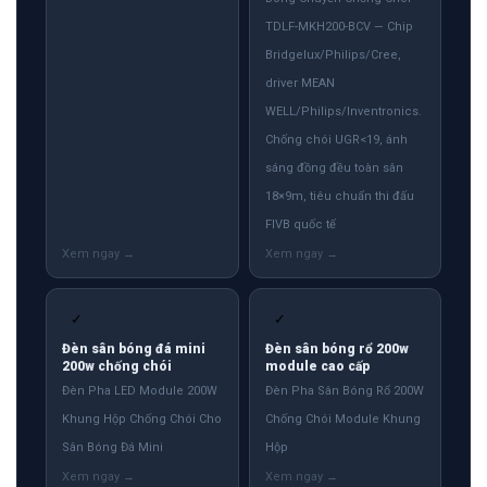
TDLF-MKH200-BCV — Chip
Bridgelux/Philips/Cree,
driver MEAN
WELL/Philips/Inventronics.
Chống chói UGR<19, ánh
sáng đồng đều toàn sân
18×9m, tiêu chuẩn thi đấu
FIVB quốc tế
✓
✓
Đèn sân bóng đá mini
Đèn sân bóng rổ 200w
200w chống chói
module cao cấp
Đèn Pha LED Module 200W
Đèn Pha Sân Bóng Rổ 200W
Khung Hộp Chống Chói Cho
Chống Chói Module Khung
Sân Bóng Đá Mini
Hộp