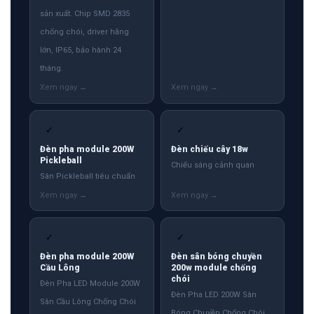
sản xuất. Chip SMD 2835
chống chói, driver hãng
lớn, IP65, bảo hành 24
tháng.
✓
✓
Đèn pha module 200W
Đèn chiếu cây 18w
Pickleball
Chiếu sáng cảnh quan
Sân Pickleball tiêu chuẩn
✓
✓
Đèn pha module 200W
Đèn sân bóng chuyền
Cầu Lông
200w module chống
chói
Đèn Pha LED Module 200W
Đèn Pha LED 200W Sân
Sân Cầu Lông Chống Chói
Bóng Chuyền Chống Chói