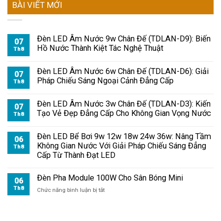
BÀI VIẾT MỚI
Đèn LED Âm Nước 9w Chân Đế (TDLAN-D9): Biến
07
Hồ Nước Thành Kiệt Tác Nghệ Thuật
Th8
Đèn LED Âm Nước 6w Chân Đế (TDLAN-D6): Giải
07
Pháp Chiếu Sáng Ngoại Cảnh Đẳng Cấp
Th8
Đèn LED Âm Nước 3w Chân Đế (TDLAN-D3): Kiến
07
Tạo Vẻ Đẹp Đẳng Cấp Cho Không Gian Vọng Nước
Th8
Đèn LED Bể Bơi 9w 12w 18w 24w 36w: Nâng Tầm
06
Không Gian Nước Với Giải Pháp Chiếu Sáng Đẳng
Th8
Cấp Từ Thành Đạt LED
Đèn Pha Module 100W Cho Sân Bóng Mini
06
Th8
ở
Chức năng bình luận bị tắt
Đèn
Pha
Module