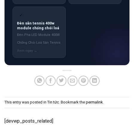
✓
Đèn sân tennis 400w
module chống chói loá
Đèn Pha LED Module 400W
Chống Chói Loá Sân Tennis
This entry was posted in
Tin tức
. Bookmark the
permalink
.
[devwp_posts_related]