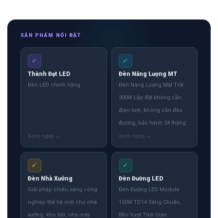
SẢN PHẨM NỔI BẬT
✓
✓
Thành Đạt LED
Đèn Năng Lượng MT
Đèn LED chính hãng
Đèn Năng Lượng Mặt Trời
300W Lắp đặt không cần
điện lưới, không cần đào
đường, bảo hành 24 tháng.
✓
✓
Đèn Nhà Xưởng
Đèn Đường LED
Giải pháp chiếu sáng công
Đèn Đường LED Module
nghiệp thế hệ mới cho nhà
150W TD14 Sáng Chuẩn,
xưởng, kho bãi, nhà máy
Bền Vượt Thời Gian