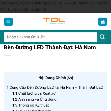
.bg{opacity: 0; transition: opacity 1s; -webkit-transition: opacity
Skip
1s;} .bg-loaded{opacity: 1;}
to
content
Tìm
kiếm:
Đèn Đường LED Thành Đạt: Hà Nam
Nội Dung Chính
[
Ẩn
]
1
Cung Cấp Đèn Đường LED tại Hà Nam – Thành Đạt LED
1.1
Chất lượng và Xuất xứ
1.2
Ánh sáng và Ứng dụng
1.3
Thông số Kỹ thuật