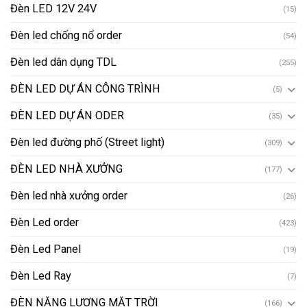
Đèn LED 12V 24V
(15)
Đèn led chống nổ order
(54)
Đèn led dân dụng TDL
(255)
ĐÈN LED DỰ ÁN CÔNG TRÌNH
(5)
ĐÈN LED DỰ ÁN ODER
(35)
Đèn led đường phố (Street light)
(309)
ĐÈN LED NHÀ XƯỞNG
(177)
Đèn led nhà xưởng order
(26)
Đèn Led order
(423)
Đèn Led Panel
(19)
Đèn Led Ray
(7)
ĐÈN NĂNG LƯỢNG MẶT TRỜI
(166)