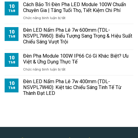
Cách Bảo Trì Đèn Pha LED Module 100W Chuẩn
10
Chuyên Gia | Tăng Tuổi Thọ, Tiết Kiệm Chi Phí
Th8
ở
Chức năng bình luận bị tắt
Cách
Bảo
Đèn LED Nấm Pha Lê 7w 600mm (TDL-
10
Trì
NSVPL7W60): Biểu Tượng Sang Trọng & Hiệu Suất
Th8
Đèn
Chiếu Sáng Vượt Trội
Pha
LED
Đèn Pha Module 100W IP66 Có Gì Khác Biệt? Ưu
Module
10
Việt & Ứng Dụng Thực Tế
100W
Th8
Chuẩn
ở
Chức năng bình luận bị tắt
Chuyên
Đèn
Gia
Pha
Đèn LED Nấm Pha Lê 7w 400mm (TDL-
10
|
Module
NSVPL7W40): Kiệt tác Chiếu Sáng Tinh Tế Từ
Th8
Tăng
100W
Thành Đạt LED
Tuổi
IP66
Thọ,
Có
Tiết
Gì
Kiệm
Khác
Chi
Biệt?
Phí
Ưu
Việt
&