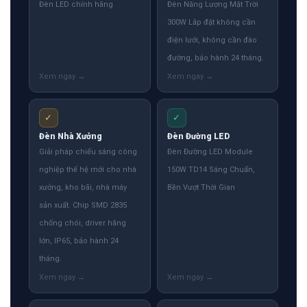
Đèn LED chính hãng
Đèn Năng Lượng Mặt Trời
300W Lắp đặt không cần
điện lưới, không cần đào
đường, bảo hành 24 tháng.
✓
✓
Đèn Nhà Xưởng
Đèn Đường LED
Giải pháp chiếu sáng công
Đèn Đường LED Module
nghiệp thế hệ mới cho nhà
150W TD14 Sáng Chuẩn,
xưởng, kho bãi, nhà máy
Bền Vượt Thời Gian
sản xuất. Chip SMD 2835
chống chói, driver hãng
lớn, IP65, bảo hành 24
tháng.