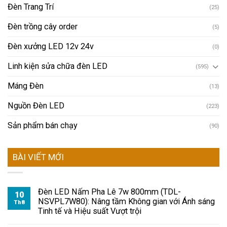
Đèn Trang Trí
(25)
Đèn trồng cây order
(5)
Đèn xưởng LED 12v 24v
(0)
Linh kiện sửa chữa đèn LED
(595)
Máng Đèn
(13)
Nguồn Đèn LED
(223)
Sản phẩm bán chạy
(90)
BÀI VIẾT MỚI
Đèn LED Nấm Pha Lê 7w 800mm (TDL-
10
NSVPL7W80): Nâng tầm Không gian với Ánh sáng
Th8
Tinh tế và Hiệu suất Vượt trội