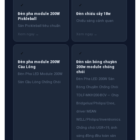
✓
✓
Đèn pha module 200W
Đèn chiếu cây 18w
Pickleball
Chiếu sáng cảnh quan
Sân Pickleball tiêu chuẩn
✓
✓
Đèn pha module 200W
Đèn sân bóng chuyền
Cầu Lông
200w module chống
chói
Đèn Pha LED Module 200W
Đèn Pha LED 200W Sân
Sân Cầu Lông Chống Chói
Bóng Chuyền Chống Chói
TDLF-MKH200-BCV — Chip
Bridgelux/Philips/Cree,
driver MEAN
WELL/Philips/Inventronics.
Chống chói UGR<19, ánh
sáng đồng đều toàn sân