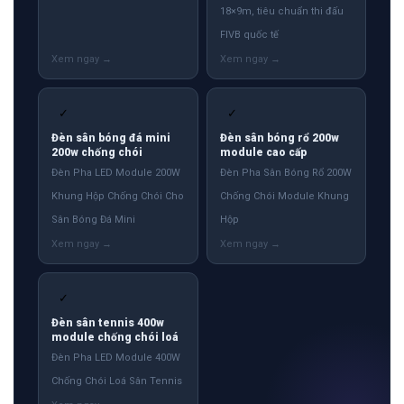
18×9m, tiêu chuẩn thi đấu
FIVB quốc tế
✓
✓
Đèn sân bóng đá mini
Đèn sân bóng rổ 200w
200w chống chói
module cao cấp
Đèn Pha LED Module 200W
Đèn Pha Sân Bóng Rổ 200W
Khung Hộp Chống Chói Cho
Chống Chói Module Khung
Sân Bóng Đá Mini
Hộp
✓
Đèn sân tennis 400w
module chống chói loá
Đèn Pha LED Module 400W
Chống Chói Loá Sân Tennis