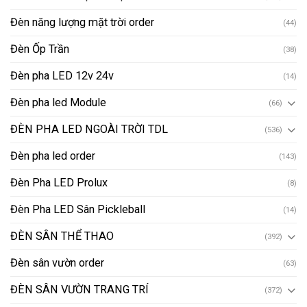
Đèn năng lượng mặt trời order
(44)
Đèn Ốp Trần
(38)
Đèn pha LED 12v 24v
(14)
Đèn pha led Module
(66)
ĐÈN PHA LED NGOÀI TRỜI TDL
(536)
Đèn pha led order
(143)
Đèn Pha LED Prolux
(8)
Đèn Pha LED Sân Pickleball
(14)
ĐÈN SÂN THỂ THAO
(392)
Đèn sân vườn order
(63)
ĐÈN SÂN VƯỜN TRANG TRÍ
(372)