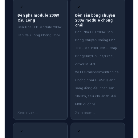
✓
✓
Đèn pha module 200W
Đèn sân bóng chuyền
Cầu Lông
200w module chống
chói
Đèn Pha LED Module 200W
Đèn Pha LED 200W Sân
Sân Cầu Lông Chống Chói
Bóng Chuyền Chống Chói
TDLF-MKH200-BCV — Chip
Bridgelux/Philips/Cree,
driver MEAN
WELL/Philips/Inventronics.
Chống chói UGR<19, ánh
sáng đồng đều toàn sân
18×9m, tiêu chuẩn thi đấu
FIVB quốc tế
✓
✓