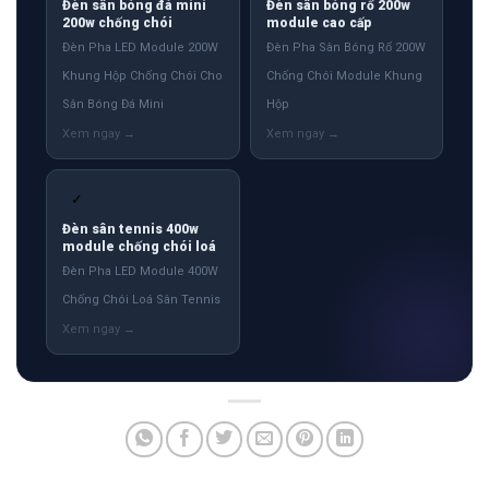
Đèn sân bóng đá mini
Đèn sân bóng rổ 200w
200w chống chói
module cao cấp
Đèn Pha LED Module 200W
Đèn Pha Sân Bóng Rổ 200W
Khung Hộp Chống Chói Cho
Chống Chói Module Khung
Sân Bóng Đá Mini
Hộp
✓
Đèn sân tennis 400w
module chống chói loá
Đèn Pha LED Module 400W
Chống Chói Loá Sân Tennis