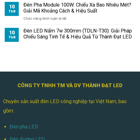
Bền
Đèn Pha Module 100W: Chiếu Xa Bao Nhiêu Mét?
10
Bỉ
Giải Mã Khoảng Cách & Hiệu Suất
Th8
Mọi
ở
Chức năng bình luận bị tắt
Công
Đèn
Trình
Pha
Cùng
Đèn LED Nấm 7w 300mm (TDLN-T30): Giải Pháp
10
Module
Thành
Chiếu Sáng Tinh Tế & Hiệu Quả Từ Thành Đạt LED
Th8
100W:
Đạt
Chiếu
LED
Xa
Bao
Nhiêu
Mét?
Giải
Mã
CÔNG TY TNHH TM VÀ DV THÀNH ĐẠT LED
Khoảng
Cách
&
Chuyên sản xuất đèn LED công nghiệp tại Việt Nam, bao
Hiệu
Suất
gồm:
Đèn pha LED
Đèn đường LED