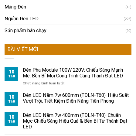
Máng Đèn
(13)
Nguồn Đèn LED
(223)
Sản phẩm bán chạy
(90)
BÀI VIẾT MỚI
Đèn Pha Module 100W 220V: Chiếu Sáng Mạnh
10
Mẽ, Bền Bỉ Mọi Công Trình Cùng Thành Đạt LED
Th8
ở
Chức năng bình luận bị tắt
Đèn
Pha
Đèn LED Nấm 7w 600mm (TDLN-T60): Hiệu Suất
10
Module
Vượt Trội, Tiết Kiệm Điện Năng Tiên Phong
Th8
100W
220V:
Đèn LED Nấm 7w 400mm (TDLN-T40): Chuẩn
Chiếu
10
Mực Chiếu Sáng Hiệu Quả & Bền Bỉ Từ Thành Đạt
Sáng
Th8
LED
Mạnh
Mẽ,