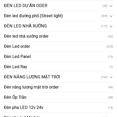
ĐÈN LED DỰ ÁN ODER
(35)
Đèn led đường phố (Street light)
(309)
ĐÈN LED NHÀ XƯỞNG
(177)
Đèn led nhà xưởng order
(26)
Đèn Led order
(423)
Đèn Led Panel
(19)
Đèn Led Ray
(7)
ĐÈN NĂNG LƯỢNG MẶT TRỜI
(166)
Đèn năng lượng mặt trời order
(44)
Đèn Ốp Trần
(38)
Đèn pha LED 12v 24v
(14)