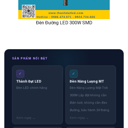
Đèn Đường LED 300W SMD
SẢN PHẨM NỔI BẬT
✓
✓
Thành Đạt LED
Đèn Năng Lượng MT
Đèn LED chính hãng
Đèn Năng Lượng Mặt Trời
300W Lắp đặt không cần
điện lưới, không cần đào
đường, bảo hành 24 tháng.