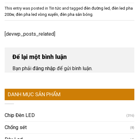
This entry was posted in
Tin tức
and tagged
đèn đường led
,
đèn led pha
200w
,
đèn pha led vòng xuyến
,
đèn pha sân bóng
.
[devwp_posts_related]
Để lại một bình luận
Bạn phải
đăng nhập
để gửi bình luận.
DANH MỤC SẢN PHẨM
Chip Đèn LED
(316)
Chống sét
(8)