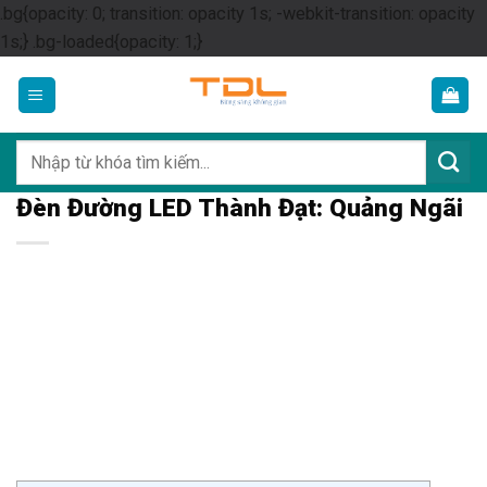
.bg{opacity: 0; transition: opacity 1s; -webkit-transition: opacity
Skip
1s;} .bg-loaded{opacity: 1;}
to
content
Tìm
kiếm:
Đèn Đường LED Thành Đạt: Quảng Ngãi