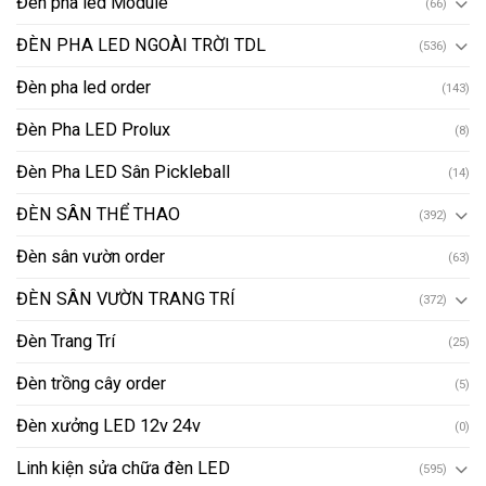
Đèn pha led Module
(66)
ĐÈN PHA LED NGOÀI TRỜI TDL
(536)
Đèn pha led order
(143)
Đèn Pha LED Prolux
(8)
Đèn Pha LED Sân Pickleball
(14)
ĐÈN SÂN THỂ THAO
(392)
Đèn sân vườn order
(63)
ĐÈN SÂN VƯỜN TRANG TRÍ
(372)
Đèn Trang Trí
(25)
Đèn trồng cây order
(5)
Đèn xưởng LED 12v 24v
(0)
Linh kiện sửa chữa đèn LED
(595)