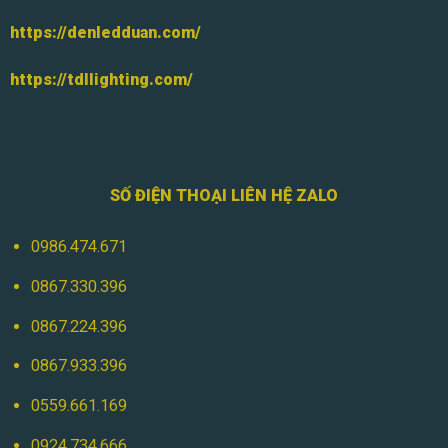
https://denledduan.com/
https://tdllighting.com/
SỐ ĐIỆN THOẠI LIÊN HỆ ZALO
0986.474.671
0867.330.396
0867.224.396
0867.933.396
0559.661.169
0924.734.666