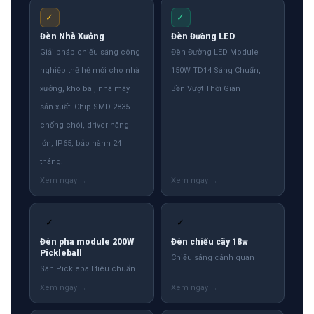
✓
✓
Đèn Nhà Xưởng
Đèn Đường LED
Giải pháp chiếu sáng công
Đèn Đường LED Module
nghiệp thế hệ mới cho nhà
150W TD14 Sáng Chuẩn,
xưởng, kho bãi, nhà máy
Bền Vượt Thời Gian
sản xuất. Chip SMD 2835
chống chói, driver hãng
lớn, IP65, bảo hành 24
tháng.
✓
✓
Đèn pha module 200W
Đèn chiếu cây 18w
Pickleball
Chiếu sáng cảnh quan
Sân Pickleball tiêu chuẩn