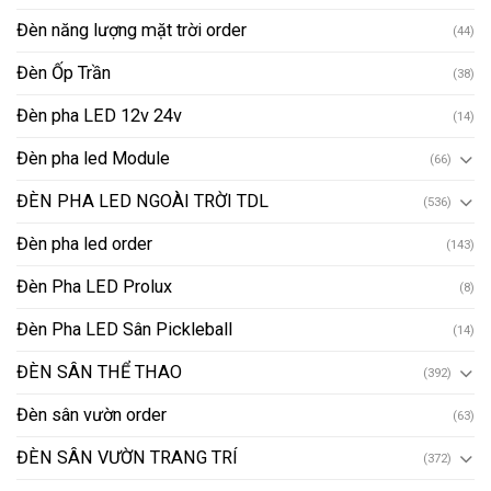
Đèn năng lượng mặt trời order
(44)
Đèn Ốp Trần
(38)
Đèn pha LED 12v 24v
(14)
Đèn pha led Module
(66)
ĐÈN PHA LED NGOÀI TRỜI TDL
(536)
Đèn pha led order
(143)
Đèn Pha LED Prolux
(8)
Đèn Pha LED Sân Pickleball
(14)
ĐÈN SÂN THỂ THAO
(392)
Đèn sân vườn order
(63)
ĐÈN SÂN VƯỜN TRANG TRÍ
(372)