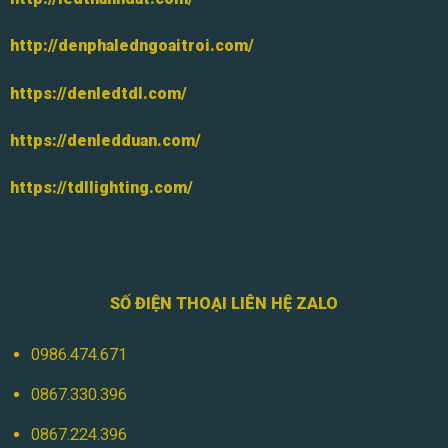
http://denphaledngoaitroi.com/
https://denledtdl.com/
https://denledduan.com/
https://tdllighting.com/
SỐ ĐIỆN THOẠI LIÊN HỆ ZALO
0986.474.671
0867.330.396
0867.224.396