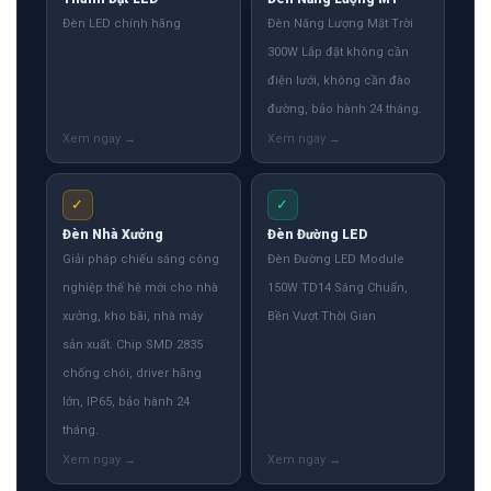
Đèn LED chính hãng
Đèn Năng Lượng Mặt Trời
300W Lắp đặt không cần
điện lưới, không cần đào
đường, bảo hành 24 tháng.
✓
✓
Đèn Nhà Xưởng
Đèn Đường LED
Giải pháp chiếu sáng công
Đèn Đường LED Module
nghiệp thế hệ mới cho nhà
150W TD14 Sáng Chuẩn,
xưởng, kho bãi, nhà máy
Bền Vượt Thời Gian
sản xuất. Chip SMD 2835
chống chói, driver hãng
lớn, IP65, bảo hành 24
tháng.