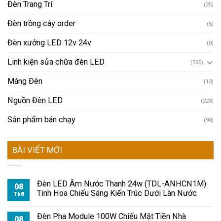
Đèn Trang Trí
(25)
Đèn trồng cây order
(5)
Đèn xưởng LED 12v 24v
(0)
Linh kiện sửa chữa đèn LED
(595)
Máng Đèn
(13)
Nguồn Đèn LED
(223)
Sản phẩm bán chạy
(90)
BÀI VIẾT MỚI
Đèn LED Âm Nước Thanh 24w (TDL-ANHCN1M):
08
Tinh Hoa Chiếu Sáng Kiến Trúc Dưới Làn Nước
Th8
Đèn Pha Module 100W Chiếu Mặt Tiền Nhà
08