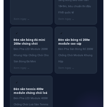
sáng đồng đều toàn sân
18×9m, tiêu chuẩn thi đấu
FIVB quốc tế
✓
✓
Đèn sân bóng đá mini
Đèn sân bóng rổ 200w
200w chống chói
module cao cấp
Đèn Pha LED Module 200W
Đèn Pha Sân Bóng Rổ 200W
Khung Hộp Chống Chói Cho
Chống Chói Module Khung
Sân Bóng Đá Mini
Hộp
✓
Đèn sân tennis 400w
module chống chói loá
Đèn Pha LED Module 400W
Chống Chói Loá Sân Tennis