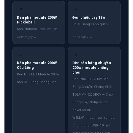
✓
✓
Đèn pha module 200W
Đèn chiếu cây 18w
Pickleball
Chiếu sáng cảnh quan
Sân Pickleball tiêu chuẩn
✓
✓
Đèn pha module 200W
Đèn sân bóng chuyền
Cầu Lông
200w module chống
chói
Đèn Pha LED Module 200W
Đèn Pha LED 200W Sân
Sân Cầu Lông Chống Chói
Bóng Chuyền Chống Chói
TDLF-MKH200-BCV — Chip
Bridgelux/Philips/Cree,
driver MEAN
WELL/Philips/Inventronics.
Chống chói UGR<19, ánh