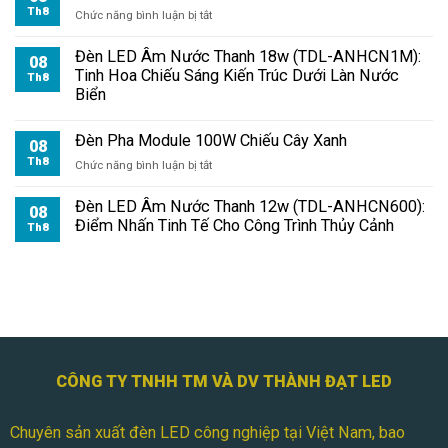
Th8
ở
Chức năng bình luận bị tắt
Đèn
Pha
Đèn LED Âm Nước Thanh 18w (TDL-ANHCN1M):
08
Module
Tinh Hoa Chiếu Sáng Kiến Trúc Dưới Làn Nước
Th8
100W
Biển
Chiếu
Mặt
Đèn Pha Module 100W Chiếu Cây Xanh
Tiền
08
Nhà
Th8
ở
Chức năng bình luận bị tắt
Đèn
Pha
Đèn LED Âm Nước Thanh 12w (TDL-ANHCN600):
08
Module
Điểm Nhấn Tinh Tế Cho Công Trình Thủy Cảnh
Th8
100W
Chiếu
Cây
Xanh
CÔNG TY TNHH TM VÀ DV THÀNH ĐẠT LED
Chuyên sản xuất đèn LED công nghiệp tại Việt Nam, bao