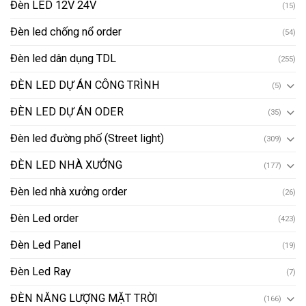
Đèn LED 12V 24V
(15)
Đèn led chống nổ order
(54)
Đèn led dân dụng TDL
(255)
ĐÈN LED DỰ ÁN CÔNG TRÌNH
(5)
ĐÈN LED DỰ ÁN ODER
(35)
Đèn led đường phố (Street light)
(309)
ĐÈN LED NHÀ XƯỞNG
(177)
Đèn led nhà xưởng order
(26)
Đèn Led order
(423)
Đèn Led Panel
(19)
Đèn Led Ray
(7)
ĐÈN NĂNG LƯỢNG MẶT TRỜI
(166)