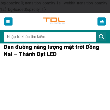
.bg{opacity: 0; transition: opacity 1s; -webkit-transition: opacity
Skip
1s;} .bg-loaded{opacity: 1;}
to
content
Tìm
kiếm:
Đèn đường năng lượng mặt trời Đồng
Nai – Thành Đạt LED