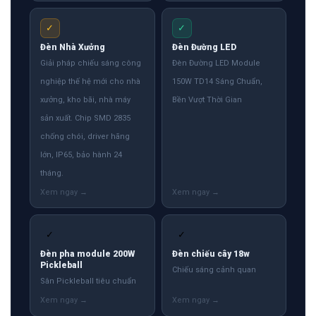
✓
✓
Đèn Nhà Xưởng
Đèn Đường LED
Giải pháp chiếu sáng công
Đèn Đường LED Module
nghiệp thế hệ mới cho nhà
150W TD14 Sáng Chuẩn,
xưởng, kho bãi, nhà máy
Bền Vượt Thời Gian
sản xuất. Chip SMD 2835
chống chói, driver hãng
lớn, IP65, bảo hành 24
tháng.
✓
✓
Đèn pha module 200W
Đèn chiếu cây 18w
Pickleball
Chiếu sáng cảnh quan
Sân Pickleball tiêu chuẩn