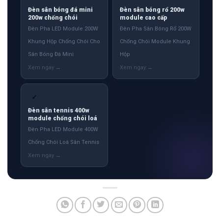
Đèn sân bóng đá mini
Đèn sân bóng rổ 200w
200w chống chói
module cao cấp
Đèn Pha LED Module 200W
Đèn Pha Sân Bóng Rổ 200W
Khung Hộp Chống Chói Cho
Chống Chói Module Khung
Sân Bóng Đá Mini
Hộp
✓
Đèn sân tennis 400w
module chống chói loá
Đèn Pha LED Module 400W
Chống Chói Loá Sân Tennis