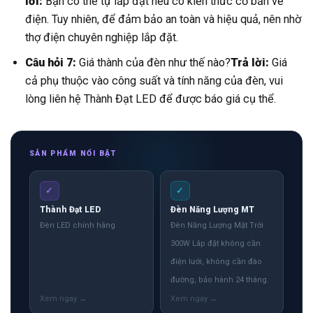
lời:
Bạn có thể tự lắp đặt nếu có kiến thức cơ bản về
điện. Tuy nhiên, để đảm bảo an toàn và hiệu quả, nên nhờ
thợ điện chuyên nghiệp lắp đặt.
Câu hỏi 7:
Giá thành của đèn như thế nào?
Trả lời:
Giá
cả phụ thuộc vào công suất và tính năng của đèn, vui
lòng liên hệ Thành Đạt LED để được báo giá cụ thể.
SẢN PHẨM NỔI BẬT
✓
✓
Thành Đạt LED
Đèn Năng Lượng MT
Đèn LED chính hãng
Đèn Năng Lượng Mặt Trời
300W Lắp đặt không cần
điện lưới, không cần đào
đường, bảo hành 24 tháng.