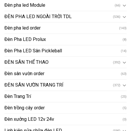
Đèn pha led Module
(66)
ĐÈN PHA LED NGOÀI TRỜI TDL
(536)
Đèn pha led order
(143)
Đèn Pha LED Prolux
(8)
Đèn Pha LED Sân Pickleball
(14)
ĐÈN SÂN THỂ THAO
(392)
Đèn sân vườn order
(63)
ĐÈN SÂN VƯỜN TRANG TRÍ
(372)
Đèn Trang Trí
(25)
Đèn trồng cây order
(5)
Đèn xưởng LED 12v 24v
(0)
Linh kiện sửa chữa đèn LED
(595)