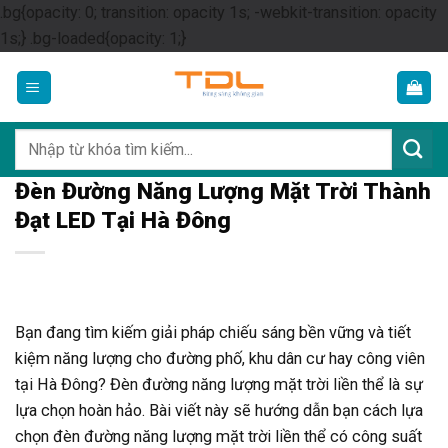
.bg{opacity: 0; transition: opacity 1s; -webkit-transition: opacity
Skip
1s;} .bg-loaded{opacity: 1;}
to
content
Tìm
kiếm:
Đèn Đường Năng Lượng Mặt Trời Thành
Đạt LED Tại Hà Đông
Bạn đang tìm kiếm giải pháp chiếu sáng bền vững và tiết
kiệm năng lượng cho đường phố, khu dân cư hay công viên
tại Hà Đông? Đèn đường năng lượng mặt trời liền thể là sự
lựa chọn hoàn hảo. Bài viết này sẽ hướng dẫn bạn cách lựa
chọn đèn đường năng lượng mặt trời liền thể có công suất