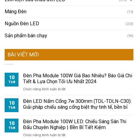
Máng Đèn
(13)
Nguồn Đèn LED
(223)
Sản phẩm bán chạy
(90)
BÀI VIẾT MỚI
Đèn Pha Module 100W Giá Bao Nhiêu? Báo Giá Chi
10
Tiết & Lựa Chọn Tối Ưu Nhất 2024
Th8
ở
Chức năng bình luận bị tắt
Đèn
Pha
Đèn LED Nấm Cổng 7w 300mm (TDL-TDLN-C30):
10
Module
Giải pháp chiếu sáng cổng biệt thự tinh tế, bền bỉ
Th8
100W
Giá
Đèn Pha Module 100W LED: Chiếu Sáng Sân Thi
Bao
10
Đấu Chuyên Nghiệp | Bền Bỉ Tiết Kiệm
Nhiêu?
Th8
Báo
ở
Chức năng bình luận bị tắt