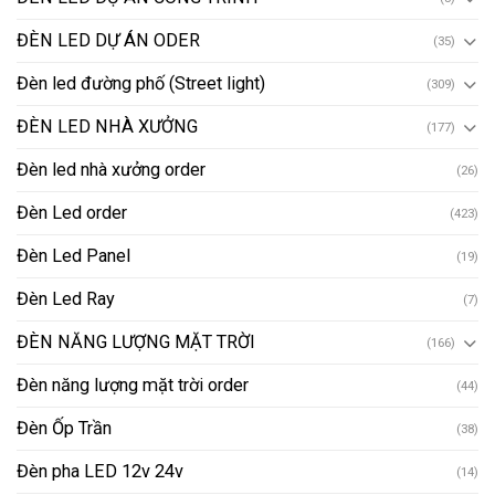
ĐÈN LED DỰ ÁN ODER
(35)
Đèn led đường phố (Street light)
(309)
ĐÈN LED NHÀ XƯỞNG
(177)
Đèn led nhà xưởng order
(26)
Đèn Led order
(423)
Đèn Led Panel
(19)
Đèn Led Ray
(7)
ĐÈN NĂNG LƯỢNG MẶT TRỜI
(166)
Đèn năng lượng mặt trời order
(44)
Đèn Ốp Trần
(38)
Đèn pha LED 12v 24v
(14)