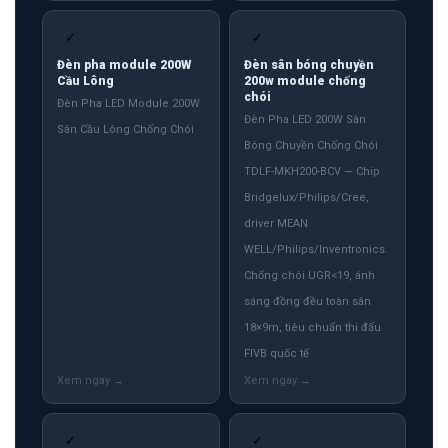
✓
✓
Đèn pha module 200W
Đèn sân bóng chuyền
Cầu Lông
200w module chống
chói
Đèn Pha LED Module 200W
Đèn Pha LED 200W Sân
Sân Cầu Lông Chống Chói
Bóng Chuyền Chống Chói
TDLF-MKH200-BCV — Chip
Bridgelux/Philips/Cree,
driver MEAN
WELL/Philips/Inventronics.
Chống chói UGR<19, ánh
sáng đồng đều toàn sân
18×9m, tiêu chuẩn thi đấu
FIVB quốc tế
✓
✓