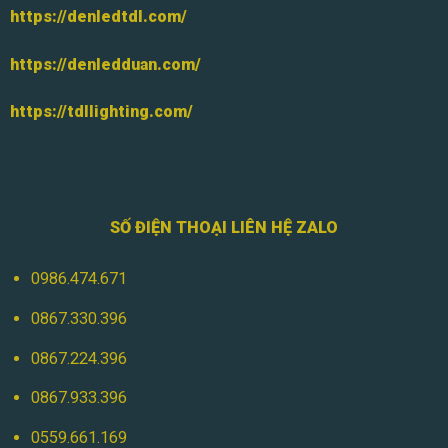
https://denledtdl.com/
https://denledduan.com/
https://tdllighting.com/
SỐ ĐIỆN THOẠI LIÊN HỆ ZALO
0986.474.671
0867.330.396
0867.224.396
0867.933.396
0559.661.169