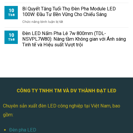
Giá
Đèn
Chi
Pha
Bí Quyết Tăng Tuổi Thọ Đèn Pha Module LED
10
Tiết
Module
100W: Đầu Tư Bền Vững Cho Chiếu Sáng
Th8
&
100W
ở
Chức năng bình luận bị tắt
Lựa
LED:
Bí
Chọn
Chiếu
Quyết
Đèn LED Nấm Pha Lê 7w 800mm (TDL-
Tối
Sáng
10
Tăng
Ưu
NSVPL7W80): Nâng tầm Không gian với Ánh sáng
Th8
Sân
Tuổi
Nhất
Tinh tế và Hiệu suất Vượt trội
Thi
Thọ
2024
Đấu
Đèn
Chuyên
Pha
Nghiệp
Module
|
LED
Bền
100W:
Bỉ
Đầu
Tiết
Tư
Kiệm
CÔNG TY TNHH TM VÀ DV THÀNH ĐẠT LED
Bền
Vững
Cho
Chuyên sản xuất đèn LED công nghiệp tại Việt Nam, bao
Chiếu
Sáng
gồm:
Đèn pha LED