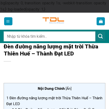
.bg{opacity: 0; transition: opacity 1s; -webkit-transition: opacity
Skip
1s;} .bg-loaded{opacity: 1;}
to
content
Tìm
kiếm:
Đèn đường năng lượng mặt trời Thừa
Thiên Huế – Thành Đạt LED
Nội Dung Chính
[
Ẩn
]
1
Đèn đường năng lượng mặt trời Thừa Thiên Huế – Thành
Đạt LED