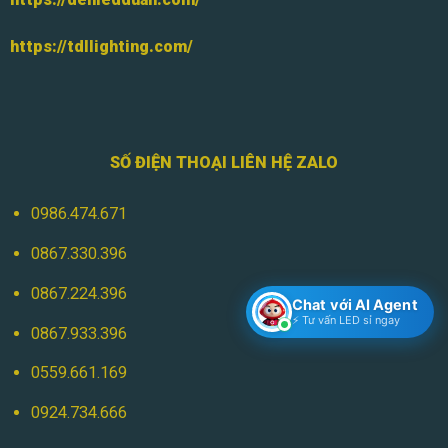
https://tdllighting.com/
SỐ ĐIỆN THOẠI LIÊN HỆ ZALO
0986.474.671
0867.330.396
0867.224.396
Chat với AI Agent
⚡ Tư vấn LED sỉ ngay
0867.933.396
0559.661.169
0924.734.666