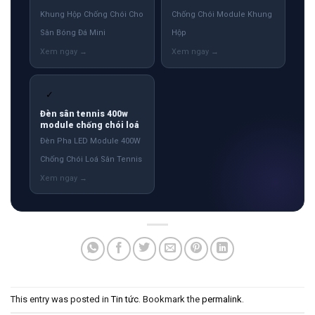
Khung Hộp Chống Chói Cho
Chống Chói Module Khung
Sân Bóng Đá Mini
Hộp
✓
Đèn sân tennis 400w
module chống chói loá
Đèn Pha LED Module 400W
Chống Chói Loá Sân Tennis
This entry was posted in
Tin tức
. Bookmark the
permalink
.