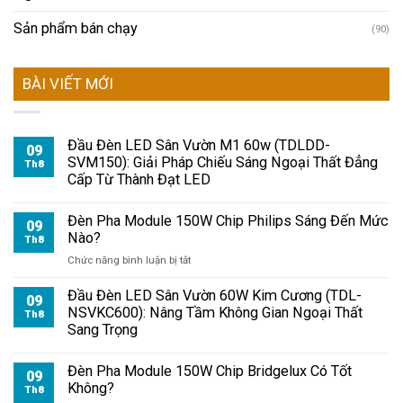
Sản phẩm bán chạy
(90)
BÀI VIẾT MỚI
Đầu Đèn LED Sân Vườn M1 60w (TDLDD-
09
SVM150): Giải Pháp Chiếu Sáng Ngoại Thất Đẳng
Th8
Cấp Từ Thành Đạt LED
Đèn Pha Module 150W Chip Philips Sáng Đến Mức
09
Nào?
Th8
ở
Chức năng bình luận bị tắt
Đèn
Pha
Đầu Đèn LED Sân Vườn 60W Kim Cương (TDL-
09
Module
NSVKC600): Nâng Tầm Không Gian Ngoại Thất
Th8
150W
Sang Trọng
Chip
Philips
Đèn Pha Module 150W Chip Bridgelux Có Tốt
Sáng
09
Không?
Đến
Th8