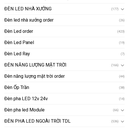
ĐÈN LED NHÀ XƯỞNG
(177)
Đèn led nhà xưởng order
(26)
Đèn Led order
(423)
Đèn Led Panel
(19)
Đèn Led Ray
(7)
ĐÈN NĂNG LƯỢNG MẶT TRỜI
(166)
Đèn năng lượng mặt trời order
(44)
Đèn Ốp Trần
(38)
Đèn pha LED 12v 24v
(14)
Đèn pha led Module
(66)
ĐÈN PHA LED NGOÀI TRỜI TDL
(536)