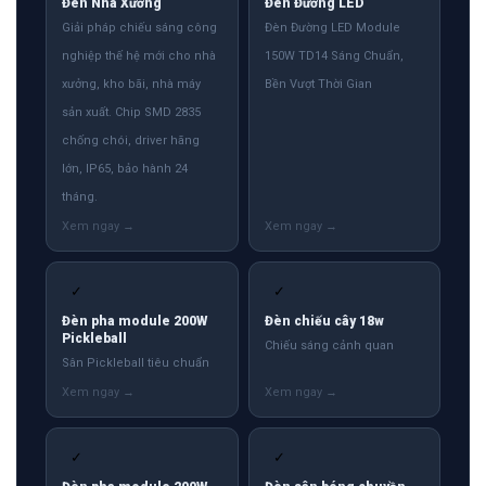
Đèn Nhà Xưởng
Đèn Đường LED
Giải pháp chiếu sáng công
Đèn Đường LED Module
nghiệp thế hệ mới cho nhà
150W TD14 Sáng Chuẩn,
xưởng, kho bãi, nhà máy
Bền Vượt Thời Gian
sản xuất. Chip SMD 2835
chống chói, driver hãng
lớn, IP65, bảo hành 24
tháng.
✓
✓
Đèn pha module 200W
Đèn chiếu cây 18w
Pickleball
Chiếu sáng cảnh quan
Sân Pickleball tiêu chuẩn
✓
✓