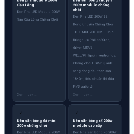
Đèn pha module 200W
Đèn sân bóng chuyền
Cầu Lông
200w module chống
chói
Đèn Pha LED Module 200W
Đèn Pha LED 200W Sân
Sân Cầu Lông Chống Chói
Bóng Chuyền Chống Chói
TDLF-MKH200-BCV — Chip
Bridgelux/Philips/Cree,
driver MEAN
WELL/Philips/Inventronics.
Chống chói UGR<19, ánh
sáng đồng đều toàn sân
18×9m, tiêu chuẩn thi đấu
FIVB quốc tế
✓
✓
Đèn sân bóng đá mini
Đèn sân bóng rổ 200w
200w chống chói
module cao cấp
Đèn Pha LED Module 200W
Đèn Pha Sân Bóng Rổ 200W