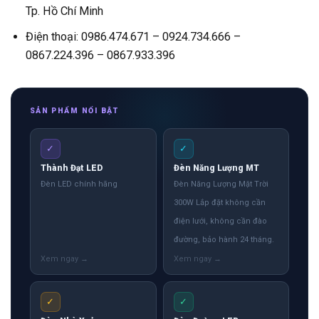
Tp. Hồ Chí Minh
Điện thoại: 0986.474.671 – 0924.734.666 –
0867.224.396 – 0867.933.396
SẢN PHẨM NỔI BẬT
✓
✓
Thành Đạt LED
Đèn Năng Lượng MT
Đèn LED chính hãng
Đèn Năng Lượng Mặt Trời
300W Lắp đặt không cần
điện lưới, không cần đào
đường, bảo hành 24 tháng.
✓
✓