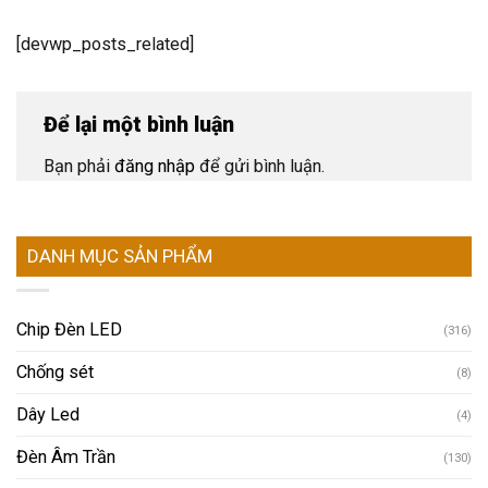
[devwp_posts_related]
Để lại một bình luận
Bạn phải
đăng nhập
để gửi bình luận.
DANH MỤC SẢN PHẨM
Chip Đèn LED
(316)
Chống sét
(8)
Dây Led
(4)
Đèn Âm Trần
(130)