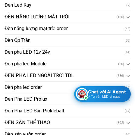
Đèn Led Ray
(7)
ĐÈN NĂNG LƯỢNG MẶT TRỜI
(166)
Đèn năng lượng mặt trời order
(44)
Đèn Ốp Trần
(38)
Đèn pha LED 12v 24v
(14)
Đèn pha led Module
(66)
ĐÈN PHA LED NGOÀI TRỜI TDL
(536)
Đèn pha led order
(143)
Chat với AI Agent
⚡ Tư vấn LED sỉ ngay
Đèn Pha LED Prolux
(8)
Đèn Pha LED Sân Pickleball
(14)
ĐÈN SÂN THỂ THAO
(392)
Đèn sân vườn order
(63)