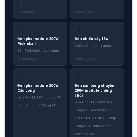
tháng.
✓
✓
Đèn pha module 200W
Đèn chiếu cây 18w
Pickleball
Chiếu sáng cảnh quan
Sân Pickleball tiêu chuẩn
✓
✓
Đèn pha module 200W
Đèn sân bóng chuyền
Cầu Lông
200w module chống
chói
Đèn Pha LED Module 200W
Đèn Pha LED 200W Sân
Sân Cầu Lông Chống Chói
Bóng Chuyền Chống Chói
TDLF-MKH200-BCV — Chip
Bridgelux/Philips/Cree,
driver MEAN