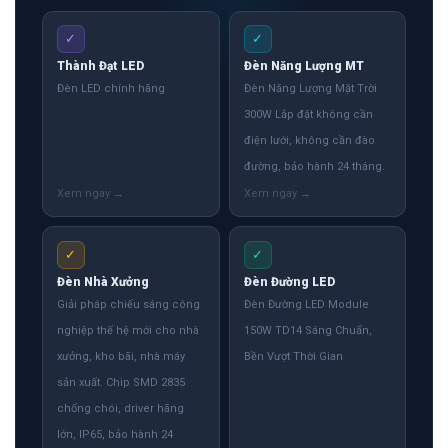
✓
✓
Thành Đạt LED
Đèn Năng Lượng MT
Đèn LED chính hãng
Đèn Năng Lượng Mặt Trời
300W Lắp đặt không cần
điện lưới, không cần đào
đường, bảo hành 24 tháng.
✓
✓
Đèn Nhà Xưởng
Đèn Đường LED
Giải pháp chiếu sáng công
Đèn Đường LED Module
nghiệp thế hệ mới cho nhà
150W TD14 Sáng Chuẩn,
xưởng, kho bãi, nhà máy
Bền Vượt Thời Gian
sản xuất. Chip SMD 2835
chống chói, driver hãng
lớn, IP65, bảo hành 24