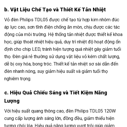
b. Vật Liệu Chế Tạo và Thiết Kế Tản Nhiệt
Vỏ đèn Philips TDL05 được chế tạo từ hợp kim nhôm đúc
áp lực cao, sơn tĩnh điện chống ăn mòn, chịu được các tác
động của môi trường. Hệ thống tản nhiệt được thiết kế khoa
học, giúp thoát nhiệt hiệu quả, duy trì nhiệt độ hoạt động ổn
định cho chip LED, tránh hiện tượng quá nhiệt gây giảm tuổi
thọ. Đèn giá rẻ thường sử dụng vật liệu vỏ kém chất lượng,
dễ bị oxy hóa, bong tróc. Thiết kế tản nhiệt sơ sài dẫn đến
đèn nhanh nóng, suy giảm hiệu suất và giảm tuổi thọ
nghiêm trọng.
c. Hiệu Quả Chiếu Sáng và Tiết Kiệm Năng
Lượng
Với hiệu suất quang thông cao, đèn Philips TDL05 120W
cung cấp lượng ánh sáng lớn, đồng đều, giảm thiểu hiện
tượng chói lóa. Hiệu quả năng lượng vượt trội giúp giảm