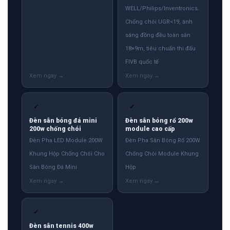
WELL/Philips/Inventronics.
Chống chói UGR<19, ánh
sáng đồng đều toàn sân
18×9m, tiêu chuẩn thi đấu
FIVB quốc tế
✓
✓
Đèn sân bóng đá mini
Đèn sân bóng rổ 200w
200w chống chói
module cao cấp
Đèn Pha LED Module 200W
Đèn Pha Sân Bóng Rổ 200W
Khung Hộp Chống Chói Cho
Chống Chói Module Khung
Sân Bóng Đá Mini
Hộp
✓
Đèn sân tennis 400w