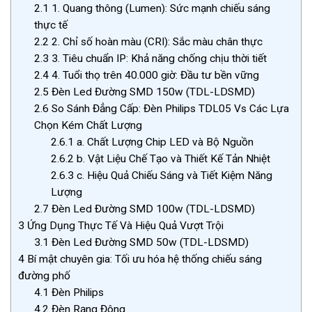
2.1
1. Quang thông (Lumen): Sức mạnh chiếu sáng
thực tế
2.2
2. Chỉ số hoàn màu (CRI): Sắc màu chân thực
2.3
3. Tiêu chuẩn IP: Khả năng chống chịu thời tiết
2.4
4. Tuổi thọ trên 40.000 giờ: Đầu tư bền vững
2.5
Đèn Led Đường SMD 150w (TDL-LDSMD)
2.6
So Sánh Đẳng Cấp: Đèn Philips TDL05 Vs Các Lựa
Chọn Kém Chất Lượng
2.6.1
a. Chất Lượng Chip LED và Bộ Nguồn
2.6.2
b. Vật Liệu Chế Tạo và Thiết Kế Tản Nhiệt
2.6.3
c. Hiệu Quả Chiếu Sáng và Tiết Kiệm Năng
Lượng
2.7
Đèn Led Đường SMD 100w (TDL-LDSMD)
3
Ứng Dụng Thực Tế Và Hiệu Quả Vượt Trội
3.1
Đèn Led Đường SMD 50w (TDL-LDSMD)
4
Bí mật chuyên gia: Tối ưu hóa hệ thống chiếu sáng
đường phố
4.1
Đèn Philips
4.2
Đèn Rạng Đông