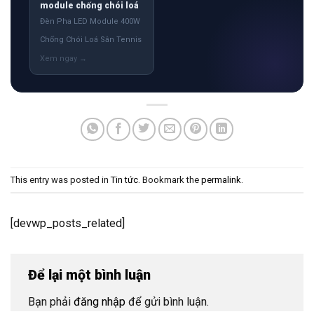
module chống chói loá
Đèn Pha LED Module 400W
Chống Chói Loá Sân Tennis
This entry was posted in
Tin tức
. Bookmark the
permalink
.
[devwp_posts_related]
Để lại một bình luận
Bạn phải
đăng nhập
để gửi bình luận.