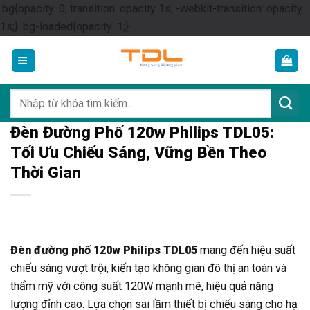
.bg{opacity: 0; transition: opacity 1s; -webkit-transition: opacity
Skip
1s;} .bg-loaded{opacity: 1;}
to
content
Tìm
kiếm:
Đèn Đường Phố 120w Philips TDL05:
Tối Ưu Chiếu Sáng, Vững Bền Theo
Thời Gian
Đèn đường phố 120w Philips TDL05
mang đến hiệu suất
chiếu sáng vượt trội, kiến tạo không gian đô thị an toàn và
thẩm mỹ với công suất 120W mạnh mẽ, hiệu quả năng
lượng đỉnh cao. Lựa chọn sai lầm thiết bị chiếu sáng cho hạ