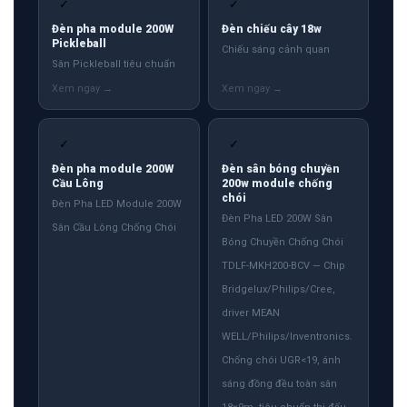
✓
✓
Đèn pha module 200W
Đèn chiếu cây 18w
Pickleball
Chiếu sáng cảnh quan
Sân Pickleball tiêu chuẩn
✓
✓
Đèn pha module 200W
Đèn sân bóng chuyền
Cầu Lông
200w module chống
chói
Đèn Pha LED Module 200W
Đèn Pha LED 200W Sân
Sân Cầu Lông Chống Chói
Bóng Chuyền Chống Chói
TDLF-MKH200-BCV — Chip
Bridgelux/Philips/Cree,
driver MEAN
WELL/Philips/Inventronics.
Chống chói UGR<19, ánh
sáng đồng đều toàn sân