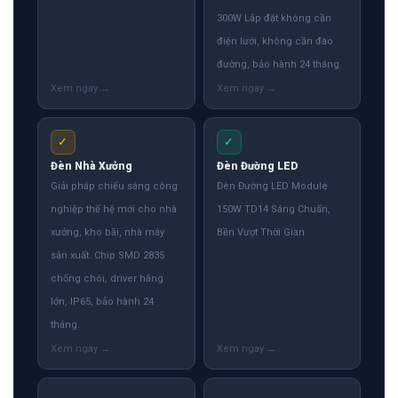
300W Lắp đặt không cần
điện lưới, không cần đào
đường, bảo hành 24 tháng.
✓
✓
Đèn Nhà Xưởng
Đèn Đường LED
Giải pháp chiếu sáng công
Đèn Đường LED Module
nghiệp thế hệ mới cho nhà
150W TD14 Sáng Chuẩn,
xưởng, kho bãi, nhà máy
Bền Vượt Thời Gian
sản xuất. Chip SMD 2835
chống chói, driver hãng
lớn, IP65, bảo hành 24
tháng.