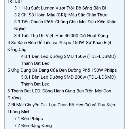
Tối Ưu?
3.1
Hiệu Suất Lumen Vượt Trội: Độ Sáng Bền Bỉ
3.2
Chỉ Số Hoàn Màu (CRI): Màu Sắc Chân Thực
3.3
Tiêu Chuẩn IP66: Chống Chịu Mọi Điều Kiện Khắc
Nghiệt
3.4
Tuổi Thọ Ưu Việt: Hơn 40.000 Giờ Hoạt Động
4
So Sánh Đèn Rẻ Tiền và Philips 150W: Sự Khác Biệt
Đẳng Cấp
4.0.1
Đèn Led Đường SMD 150w (TDL-LDSMD)
Thành Đạt Led
5
Ứng Dụng Đa Dạng Của Đèn Đường Phố 150W Philips
5.0.1
Đèn Led Đường SMD 200w (TDL-LDSMD)
Thành Đạt Led
6
Thành Đạt LED: Đồng Hành Cùng Bạn Trên Mọi Con
Đường
7
Bí Mật Chuyên Gia: Lựa Chọn Bộ Hẹn Giờ và Phụ Kiện
Thông Minh
7.1
Đèn Philips
7.2
Đèn Rạng Đông