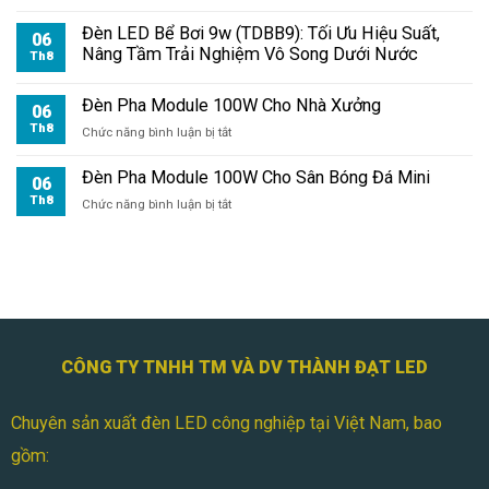
Đèn
100W
Pha
Đèn LED Bể Bơi 9w (TDBB9): Tối Ưu Hiệu Suất,
Có
06
Module
Nâng Tầm Trải Nghiệm Vô Song Dưới Nước
Dễ
Th8
100W
Không?
Cho
Đèn Pha Module 100W Cho Nhà Xưởng
Kho
06
Hàng
Th8
ở
Chức năng bình luận bị tắt
Đèn
Pha
Đèn Pha Module 100W Cho Sân Bóng Đá Mini
06
Module
Th8
ở
Chức năng bình luận bị tắt
100W
Đèn
Cho
Pha
Nhà
Module
Xưởng
100W
Cho
Sân
Bóng
Đá
CÔNG TY TNHH TM VÀ DV THÀNH ĐẠT LED
Mini
Chuyên sản xuất đèn LED công nghiệp tại Việt Nam, bao
gồm: