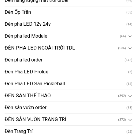
Đèn năng lượng mặt trời order
(44)
Đèn Ốp Trần
(38)
Đèn pha LED 12v 24v
(14)
Đèn pha led Module
(66)
ĐÈN PHA LED NGOÀI TRỜI TDL
(536)
Đèn pha led order
(143)
Đèn Pha LED Prolux
(8)
Đèn Pha LED Sân Pickleball
(14)
ĐÈN SÂN THỂ THAO
(392)
Đèn sân vườn order
(63)
ĐÈN SÂN VƯỜN TRANG TRÍ
(372)
Đèn Trang Trí
(25)