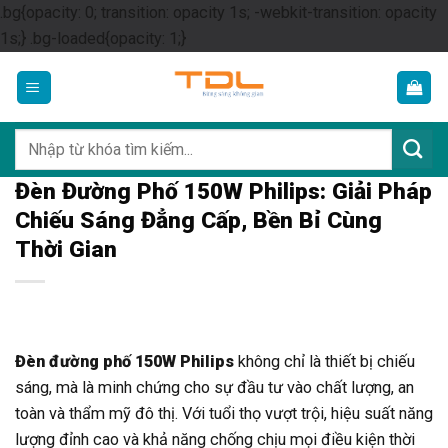
.bg{opacity: 0; transition: opacity 1s; -webkit-transition: opacity
Skip
1s;} .bg-loaded{opacity: 1;}
to
content
Tìm
kiếm:
Đèn Đường Phố 150W Philips: Giải Pháp
Chiếu Sáng Đẳng Cấp, Bền Bỉ Cùng
Thời Gian
Đèn đường phố 150W Philips
không chỉ là thiết bị chiếu
sáng, mà là minh chứng cho sự đầu tư vào chất lượng, an
toàn và thẩm mỹ đô thị. Với tuổi thọ vượt trội, hiệu suất năng
lượng đỉnh cao và khả năng chống chịu mọi điều kiện thời