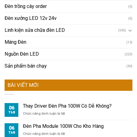
Đèn trồng cây order
(5)
Đèn xưởng LED 12v 24v
(0)
Linh kiện sửa chữa đèn LED
(595)
Máng Đèn
(13)
Nguồn Đèn LED
(223)
Sản phẩm bán chạy
(90)
BÀI VIẾT MỚI
Thay Driver Đèn Pha 100W Có Dễ Không?
06
Th8
ở
Chức năng bình luận bị tắt
Thay
Driver
Đèn Pha Module 100W Cho Kho Hàng
06
Đèn
Th8
ở
Chức năng bình luận bị tắt
Pha