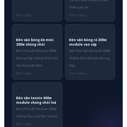
18×9m, tiêu chuẩn thi đấu
FIVB quốc tế
✓
✓
Đèn sân bóng đá mini
Đèn sân bóng rổ 200w
200w chống chói
module cao cấp
Đèn Pha LED Module 200W
Đèn Pha Sân Bóng Rổ 200W
Khung Hộp Chống Chói Cho
Chống Chói Module Khung
Sân Bóng Đá Mini
Hộp
✓
Đèn sân tennis 400w
module chống chói loá
Đèn Pha LED Module 400W
Chống Chói Loá Sân Tennis