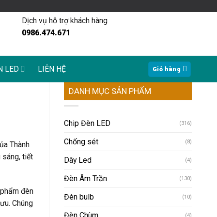
Dịch vụ hỗ trợ khách hàng
0986.474.671
N LED
LIÊN HỆ
Giỏ hàng
DANH MỤC SẢN PHẨM
Chip Đèn LED
(316)
Chống sét
(8)
của Thành
sáng, tiết
Dây Led
(4)
Đèn Âm Trần
(130)
n phẩm đèn
Đèn bulb
(10)
 ưu. Chúng
Đèn Chùm
(4)