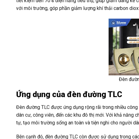
tiết kiệm đến 70% điện năng tiêu thụ, giúp giảm đáng kể c
với môi trường, góp phần giảm lượng khí thải carbon diox
Đèn đườn
Ứng dụng của đèn đường TLC
Đèn đường TLC được ứng dụng rộng rãi trong nhiều công t
dân cư, công viên, đến các khu đô thị mới. Với khả năng
tự, tạo môi trường sống an toàn và tiện nghi cho người dâ
Bên cạnh đó, đèn đường TLC còn được sử dụng trong các 