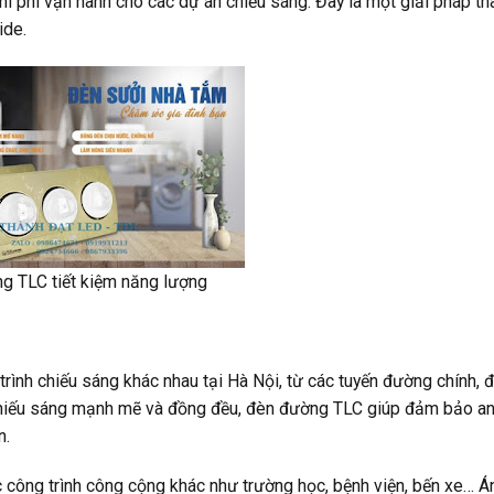
hi phí vận hành cho các dự án chiếu sáng. Đây là một giải pháp th
ide.
g TLC tiết kiệm năng lượng
rình chiếu sáng khác nhau tại Hà Nội, từ các tuyến đường chính,
 chiếu sáng mạnh mẽ và đồng đều, đèn đường TLC giúp đảm bảo an 
n.
công trình công cộng khác như trường học, bệnh viện, bến xe… Á