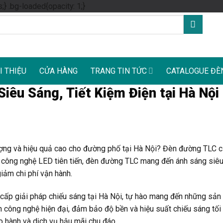
Skip
s;} .bg-loaded{opacity: 1;}
to
content
I THIỆU
CỬA HÀNG
TRANG TIN TỨC
CATALOGUE ĐÈ
iêu Sáng, Tiết Kiệm Điện tại Hà Nội
lượng và hiệu quả cao cho đường phố tại Hà Nội? Đèn đường TLC 
 công nghệ LED tiên tiến, đèn đường TLC mang đến ánh sáng siêu 
iảm chi phí vận hành.
 cấp giải pháp chiếu sáng tại Hà Nội, tự hào mang đến những sả
 công nghệ hiện đại, đảm bảo độ bền và hiệu suất chiếu sáng tối
o hành và dịch vụ hậu mãi chu đáo.