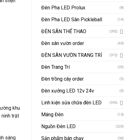
ân thiện
Đèn Pha LED Prolux
(8)
Đèn Pha LED Sân Pickleball
(14)
ĐÈN SÂN THỂ THAO
(392)
Đèn sân vườn order
(63)
ĐÈN SÂN VƯỜN TRANG TRÍ
(372)
Đèn Trang Trí
(25)
Đèn trồng cây order
(5)
Đèn xưởng LED 12v 24v
(0)
Linh kiện sửa chữa đèn LED
(595)
 đường khu
Máng Đèn
(13)
ninh trật
Nguồn Đèn LED
(223)
nh sáng
Sản phẩm bán chạy
(90)