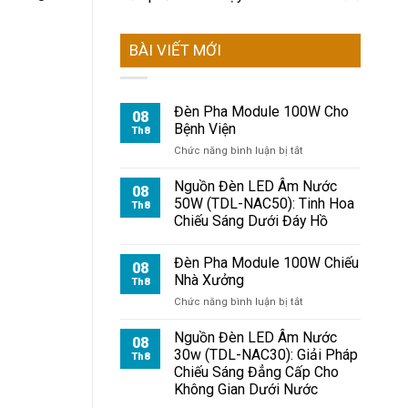
BÀI VIẾT MỚI
Đèn Pha Module 100W Cho
08
Bệnh Viện
Th8
ở
Chức năng bình luận bị tắt
Đèn
Pha
Nguồn Đèn LED Âm Nước
08
Module
50W (TDL-NAC50): Tinh Hoa
Th8
100W
Chiếu Sáng Dưới Đáy Hồ
Cho
Bệnh
Viện
Đèn Pha Module 100W Chiếu
08
Nhà Xưởng
Th8
ở
Chức năng bình luận bị tắt
Đèn
Pha
Nguồn Đèn LED Âm Nước
08
Module
30w (TDL-NAC30): Giải Pháp
Th8
100W
Chiếu Sáng Đẳng Cấp Cho
Chiếu
Không Gian Dưới Nước
Nhà