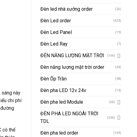
Đèn led nhà xưởng order
(26)
Đèn Led order
(423)
Đèn Led Panel
(19)
Đèn Led Ray
(7)
ĐÈN NĂNG LƯỢNG MẶT TRỜI
(166)
Đèn năng lượng mặt trời order
(44)
Đèn Ốp Trần
(38)
Đèn pha LED 12v 24v
(14)
h sáng này
iểu chi phí
Đèn pha led Module
(66)
n đường
ĐÈN PHA LED NGOÀI TRỜI
(536)
TDL
C có thể
Đèn pha led order
(143)