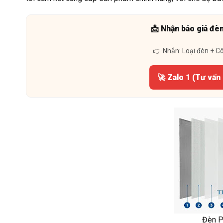
📩 Nhận báo giá đè
👉 Nhắn: Loại đèn + C
🚀 Zalo 1 (Tư vấn
Đèn P