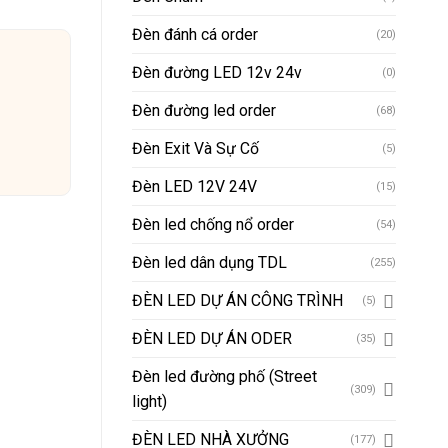
Đèn đánh cá order
(20)
Đèn đường LED 12v 24v
(0)
Đèn đường led order
(68)
Đèn Exit Và Sự Cố
(5)
Đèn LED 12V 24V
(15)
Đèn led chống nổ order
(54)
Đèn led dân dụng TDL
(255)
ĐÈN LED DỰ ÁN CÔNG TRÌNH
(5)
ĐÈN LED DỰ ÁN ODER
(35)
Đèn led đường phố (Street
(309)
light)
ĐÈN LED NHÀ XƯỞNG
(177)