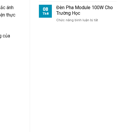
Xưởng
sắc ánh
Đèn Pha Module 100W Cho
08
Trường Học
Th8
iện thực
ở
Chức năng bình luận bị tắt
Đèn
Pha
g của
Module
100W
Cho
Trường
Học