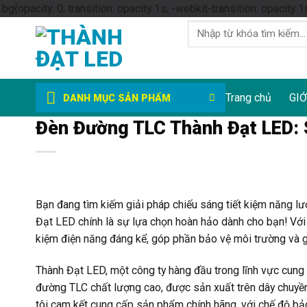
.bg{opacity: 0; transition: opacity 1s; -webkit-transition: opacity 1
Tìm
kiếm:
Trang chủ
GIỚ
DANH MỤC SẢN PHẨM
Đèn Đường TLC Thành Đạt LED: S
Bạn đang tìm kiếm giải pháp chiếu sáng tiết kiệm năng 
Đạt LED chính là sự lựa chọn hoàn hảo dành cho bạn! Với
kiệm điện năng đáng kể, góp phần bảo vệ môi trường và g
Thành Đạt LED, một công ty hàng đầu trong lĩnh vực cung
đường TLC chất lượng cao, được sản xuất trên dây chuyền
tôi cam kết cung cấp sản phẩm chính hãng, với chế độ bả