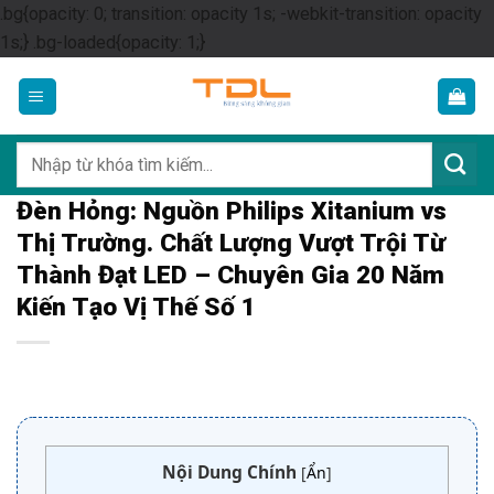
.bg{opacity: 0; transition: opacity 1s; -webkit-transition: opacity
Skip
1s;} .bg-loaded{opacity: 1;}
to
content
Tìm
kiếm:
Đèn Hỏng: Nguồn Philips Xitanium vs
Thị Trường. Chất Lượng Vượt Trội Từ
Thành Đạt LED – Chuyên Gia 20 Năm
Kiến Tạo Vị Thế Số 1
Nội Dung Chính
[
Ẩn
]