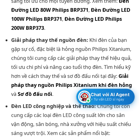
sáng tối ưu cho mọi tuyến đường. Xem thêm:
Đèn
Đường LED 80W Philips BRP371
,
Đèn Đường LED
100W Philips BRP371
,
Đèn Đường LED Philips
200W BRP373
.
Giải pháp thay thế nguồn đèn:
Khi đèn của bạn
gặp sự cố, đặc biệt là hỏng nguồn Philips Xitanium,
chúng tôi cung cấp các giải pháp thay thế hiệu quả,
tối ưu chi phí và nâng cao tuổi thọ đèn. Tìm hiểu kỹ
hơn về cách thay thế và sơ đồ đấu nối tại đây:
Giải
pháp thay nguồn Philips Xitanium khi đèn hỏng
và
Sơ đồ đấu nối
.
Chat với AI Agent
⚡ Tư vấn LED sỉ ngay
Đèn LED công nghiệp và thể thao:
Chúng tôi còn
cung cấp các loại đèn LED công suất lớn cho sân
vận động, sân bóng, nhà xưởng với hiệu suất chiếu
sáng vượt trội. Xem các sản phẩm nổi bật: