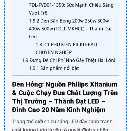
TDL-FVD01-1350: Sức Mạnh Chiếu Sáng
Vượt Trội
1.8.2
Đèn Sân Bóng 200w 250w 300w
400w 500w (TDLF-MKHCL) – Thành Đạt
Led
1.8.2.1
PHỤ KIỆN PICKLEBALL
CHUYÊN NGHIỆP
1.9
Đừng Để Chi Phí Nhỏ Gây Thiệt Hại Lớn!
1.9.1
Sản phẩm nổi bật
Đèn Hỏng: Nguồn Philips Xitanium
& Cuộc Chạy Đua Chất Lượng Trên
Thị Trường – Thành Đạt LED –
Đỉnh Cao 20 Năm Kinh Nghiệm
Trong thế giới chiếu sáng LED đầy cạnh tranh,
chất lượng luôn là yếu tố quyết định sự bền