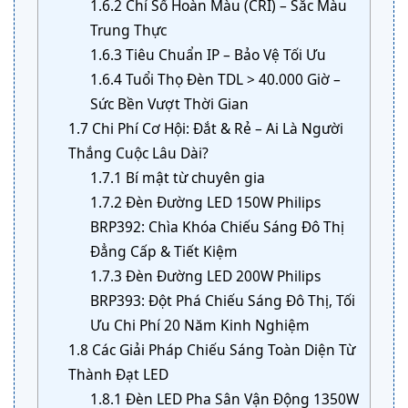
1.6.2
Chỉ Số Hoàn Màu (CRI) – Sắc Màu
Trung Thực
1.6.3
Tiêu Chuẩn IP – Bảo Vệ Tối Ưu
1.6.4
Tuổi Thọ Đèn TDL > 40.000 Giờ –
Sức Bền Vượt Thời Gian
1.7
Chi Phí Cơ Hội: Đắt & Rẻ – Ai Là Người
Thắng Cuộc Lâu Dài?
1.7.1
Bí mật từ chuyên gia
1.7.2
Đèn Đường LED 150W Philips
BRP392: Chìa Khóa Chiếu Sáng Đô Thị
Đẳng Cấp & Tiết Kiệm
1.7.3
Đèn Đường LED 200W Philips
BRP393: Đột Phá Chiếu Sáng Đô Thị, Tối
Ưu Chi Phí 20 Năm Kinh Nghiệm
1.8
Các Giải Pháp Chiếu Sáng Toàn Diện Từ
Thành Đạt LED
1.8.1
Đèn LED Pha Sân Vận Động 1350W