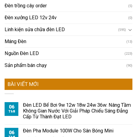
Đèn trồng cây order
(5)
Đèn xưởng LED 12v 24v
(0)
Linh kiện sửa chữa đèn LED
(595)
Máng Đèn
(13)
Nguồn Đèn LED
(223)
Sản phẩm bán chạy
(90)
BÀI VIẾT MỚI
Đèn LED Bể Bơi 9w 12w 18w 24w 36w: Nâng Tầm
06
Không Gian Nước Với Giải Pháp Chiếu Sáng Đẳng
Th8
Cấp Từ Thành Đạt LED
Đèn Pha Module 100W Cho Sân Bóng Mini
06