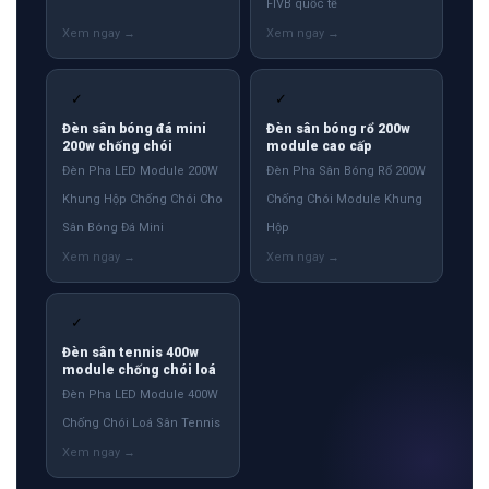
FIVB quốc tế
✓
✓
Đèn sân bóng đá mini
Đèn sân bóng rổ 200w
200w chống chói
module cao cấp
Đèn Pha LED Module 200W
Đèn Pha Sân Bóng Rổ 200W
Khung Hộp Chống Chói Cho
Chống Chói Module Khung
Sân Bóng Đá Mini
Hộp
✓
Đèn sân tennis 400w
module chống chói loá
Đèn Pha LED Module 400W
Chống Chói Loá Sân Tennis