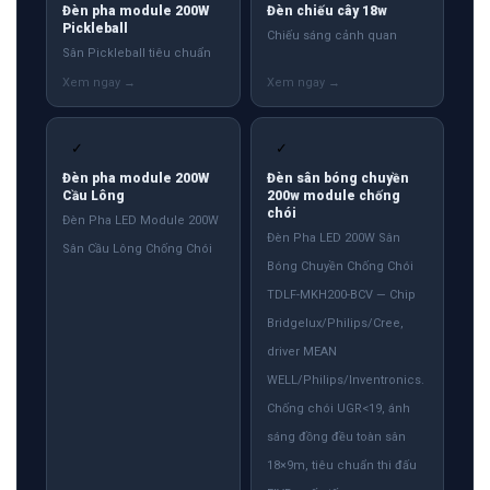
Đèn pha module 200W
Đèn chiếu cây 18w
Pickleball
Chiếu sáng cảnh quan
Sân Pickleball tiêu chuẩn
✓
✓
Đèn pha module 200W
Đèn sân bóng chuyền
Cầu Lông
200w module chống
chói
Đèn Pha LED Module 200W
Đèn Pha LED 200W Sân
Sân Cầu Lông Chống Chói
Bóng Chuyền Chống Chói
TDLF-MKH200-BCV — Chip
Bridgelux/Philips/Cree,
driver MEAN
WELL/Philips/Inventronics.
Chống chói UGR<19, ánh
sáng đồng đều toàn sân
18×9m, tiêu chuẩn thi đấu