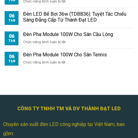
Th8
ở
Chức năng bình luận bị tắt
Đèn
Pha
Đèn LED Bể Bơi 36w (TDBB36): Tuyệt Tác Chiếu
06
Module
Sáng Đẳng Cấp Từ Thành Đạt LED
Th8
100W
Cho
Đèn Pha Module 100W Cho Sân Cầu Lông
Sân
06
Bóng
Th8
ở
Chức năng bình luận bị tắt
Mini
Đèn
Pha
Đèn Pha Module 100W Cho Sân Tennis
06
Module
Th8
ở
Chức năng bình luận bị tắt
100W
Đèn
Cho
Pha
Sân
Module
Cầu
100W
Lông
Cho
Sân
Tennis
CÔNG TY TNHH TM VÀ DV THÀNH ĐẠT LED
Chuyên sản xuất đèn LED công nghiệp tại Việt Nam, bao
gồm: