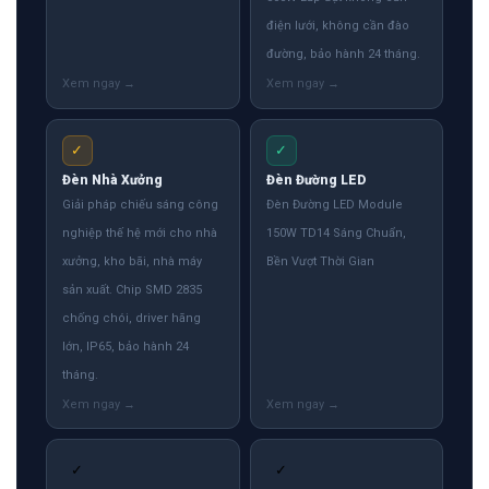
điện lưới, không cần đào
đường, bảo hành 24 tháng.
✓
✓
Đèn Nhà Xưởng
Đèn Đường LED
Giải pháp chiếu sáng công
Đèn Đường LED Module
nghiệp thế hệ mới cho nhà
150W TD14 Sáng Chuẩn,
xưởng, kho bãi, nhà máy
Bền Vượt Thời Gian
sản xuất. Chip SMD 2835
chống chói, driver hãng
lớn, IP65, bảo hành 24
tháng.
✓
✓