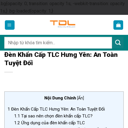
.bg{opacity: 0; transition: opacity 1s; -webkit-transition: opacity
Skip
1s;} .bg-loaded{opacity: 1;}
to
content
Tìm
kiếm:
Đèn Khẩn Cấp TLC Hưng Yên: An Toàn
Tuyệt Đối
Nội Dung Chính
[
Ẩn
]
1
Đèn Khẩn Cấp TLC Hưng Yên: An Toàn Tuyệt Đối
1.1
Tại sao nên chọn đèn khẩn cấp TLC?
1.2
Ứng dụng của đèn khẩn cấp TLC