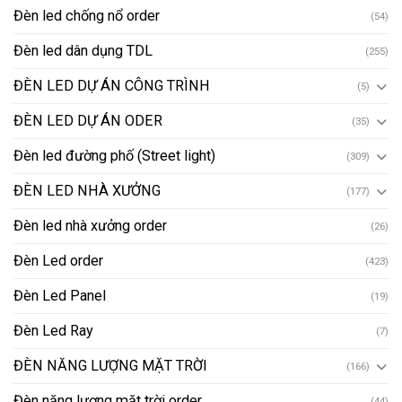
Đèn led chống nổ order
(54)
Đèn led dân dụng TDL
(255)
ĐÈN LED DỰ ÁN CÔNG TRÌNH
(5)
ĐÈN LED DỰ ÁN ODER
(35)
Đèn led đường phố (Street light)
(309)
ĐÈN LED NHÀ XƯỞNG
(177)
Đèn led nhà xưởng order
(26)
Đèn Led order
(423)
Đèn Led Panel
(19)
Đèn Led Ray
(7)
ĐÈN NĂNG LƯỢNG MẶT TRỜI
(166)
Đèn năng lượng mặt trời order
(44)