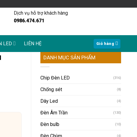
Dịch vụ hỗ trợ khách hàng
0986.474.671
N LED
LIÊN HỆ
Giỏ hàng
u
DANH MỤC SẢN PHẨM
Chip Đèn LED
(316)
Chống sét
(8)
Dây Led
(4)
Đèn Âm Trần
(130)
Đèn bulb
(10)
Đèn Chùm
(4)