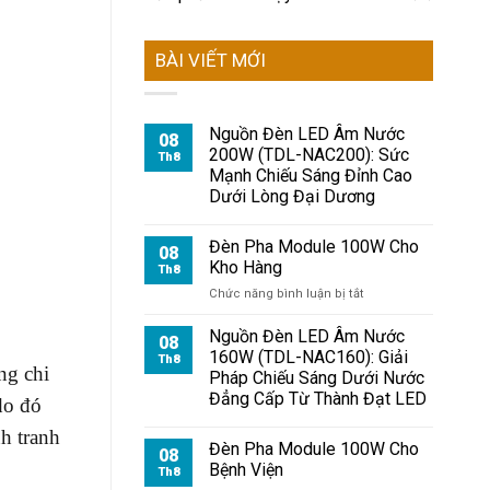
BÀI VIẾT MỚI
Nguồn Đèn LED Âm Nước
08
200W (TDL-NAC200): Sức
Th8
Mạnh Chiếu Sáng Đỉnh Cao
Dưới Lòng Đại Dương
Đèn Pha Module 100W Cho
08
Kho Hàng
Th8
ở
Chức năng bình luận bị tắt
Đèn
Pha
Nguồn Đèn LED Âm Nước
08
Module
160W (TDL-NAC160): Giải
Th8
100W
ng chi
Pháp Chiếu Sáng Dưới Nước
Cho
Đẳng Cấp Từ Thành Đạt LED
do đó
Kho
Hàng
nh tranh
Đèn Pha Module 100W Cho
08
Bệnh Viện
Th8