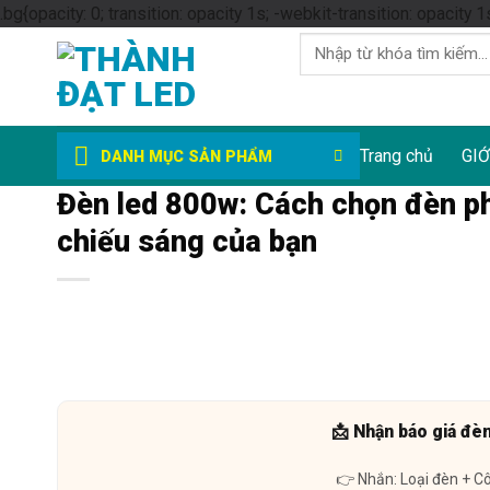
.bg{opacity: 0; transition: opacity 1s; -webkit-transition: opacity 1
Tìm
kiếm:
Trang chủ
GIỚ
DANH MỤC SẢN PHẨM
Đèn led 800w: Cách chọn đèn ph
chiếu sáng của bạn
📩 Nhận báo giá đè
👉 Nhắn: Loại đèn + C