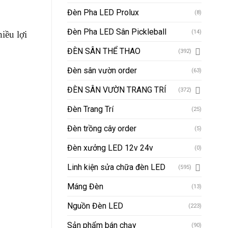
Đèn Pha LED Prolux
(8)
Đèn Pha LED Sân Pickleball
(14)
iều lợi
ĐÈN SÂN THỂ THAO
(392)
Đèn sân vườn order
(63)
ĐÈN SÂN VƯỜN TRANG TRÍ
(372)
Đèn Trang Trí
(25)
Đèn trồng cây order
(5)
Đèn xưởng LED 12v 24v
(0)
Linh kiện sửa chữa đèn LED
(595)
Máng Đèn
(13)
Nguồn Đèn LED
(223)
Sản phẩm bán chạy
(90)