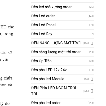
Đèn led nhà xưởng order
(26)
Đèn Led order
(423)
Đèn Led Panel
(19)
 LED cho
, trong
Đèn Led Ray
(7)
ĐÈN NĂNG LƯỢNG MẶT TRỜI
(166)
Đèn năng lượng mặt trời order
 cầu sử
(44)
p với
Đèn Ốp Trần
(38)
Đèn pha LED 12v 24v
(14)
ng chứa
Đèn pha led Module
(66)
 hơn và
ĐÈN PHA LED NGOÀI TRỜI
(536)
TDL
Đèn pha led order
 lý do
(143)