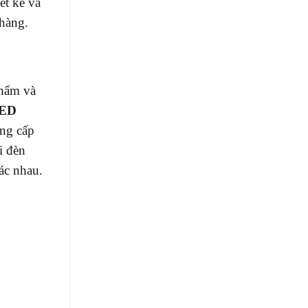
ết kế và
 hàng.
phẩm và
LED
ung cấp
i đèn
ác nhau.