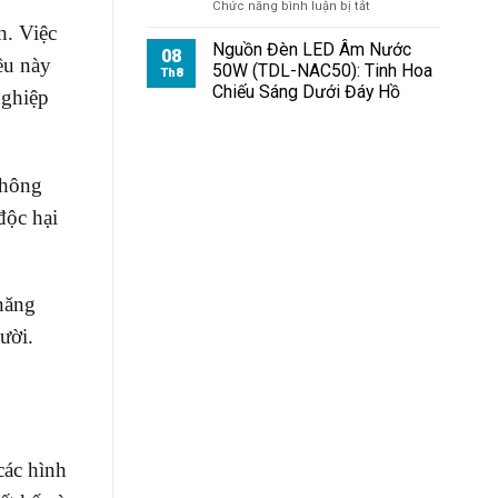
ở
Chức năng bình luận bị tắt
Đèn
h. Việc
Pha
Nguồn Đèn LED Âm Nước
08
ều này
Module
50W (TDL-NAC50): Tinh Hoa
Th8
100W
Chiếu Sáng Dưới Đáy Hồ
nghiệp
Cho
Bệnh
Viện
không
độc hại
năng
ười.
các hình