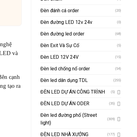
Đèn đánh cá order
(20)
Đèn đường LED 12v 24v
(0)
Đèn đường led order
(68)
 nghệ
Đèn Exit Và Sự Cố
(5)
n LED và
Đèn LED 12V 24V
(15)
Đèn led chống nổ order
(54)
Bên cạnh
Đèn led dân dụng TDL
(255)
ng tạo ra
ĐÈN LED DỰ ÁN CÔNG TRÌNH
(5)
ĐÈN LED DỰ ÁN ODER
(35)
Đèn led đường phố (Street
(309)
light)
ĐÈN LED NHÀ XƯỞNG
(177)