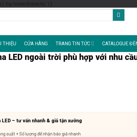
Skip
s;} .bg-loaded{opacity: 1;}
to
content
I THIỆU
CỬA HÀNG
TRANG TIN TỨC
CATALOGUE ĐÈ
a LED ngoài trời phù hợp với nhu cầ
n LED – tư vấn nhanh & giá tận xưởng
ông suất + Số lượng để nhận báo giá nhanh