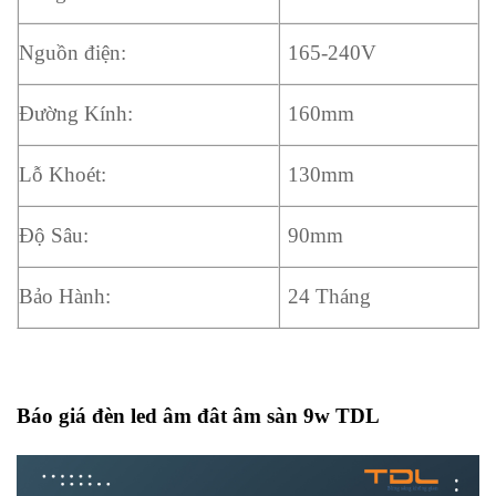
Nguồn điện:
165-240V
Đường Kính:
160mm
Lỗ Khoét:
130mm
Độ Sâu:
90mm
Bảo Hành:
24 Tháng
Báo giá đèn led âm đât âm sàn 9w TDL