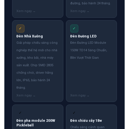
đường, bảo hành 24 tháng.
✓
✓
Đèn Nhà Xưởng
Đèn Đường LED
Giải pháp chiếu sáng công
Đèn Đường LED Module
nghiệp thế hệ mới cho nhà
150W TD14 Sáng Chuẩn,
xưởng, kho bãi, nhà máy
Bền Vượt Thời Gian
sản xuất. Chip SMD 2835
chống chói, driver hãng
lớn, IP65, bảo hành 24
tháng.
✓
✓
Đèn pha module 200W
Đèn chiếu cây 18w
Pickleball
Chiếu sáng cảnh quan