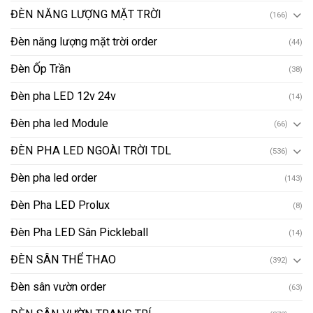
ĐÈN NĂNG LƯỢNG MẶT TRỜI
(166)
Đèn năng lượng mặt trời order
(44)
Đèn Ốp Trần
(38)
Đèn pha LED 12v 24v
(14)
Đèn pha led Module
(66)
ĐÈN PHA LED NGOÀI TRỜI TDL
(536)
Đèn pha led order
(143)
Đèn Pha LED Prolux
(8)
Đèn Pha LED Sân Pickleball
(14)
ĐÈN SÂN THỂ THAO
(392)
Đèn sân vườn order
(63)