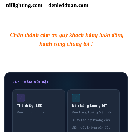
tdllighting.com
–
denledduan.com
Chân thành cám ơn quý khách hàng luôn đồng
hành cùng chúng tôi !
SẢN PHẨM NỔI BẬT
✓
✓
Thành Đạt LED
Đèn Năng Lượng MT
Đèn LED chính hãng
Đèn Năng Lượng Mặt Trời
300W Lắp đặt không cần
điện lưới, không cần đào