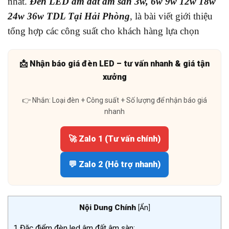
nhất.
Đèn LED âm đất âm sàn 3w, 6w 9w 12w 18w
24w 36w TDL Tại Hải Phòng
, là bài viết giới thiệu
tổng hợp các công suất cho khách hàng lựa chọn
📩 Nhận báo giá đèn LED – tư vấn nhanh & giá tận
xưởng
👉 Nhắn: Loại đèn + Công suất + Số lượng để nhận báo giá
nhanh
🚀 Zalo 1 (Tư vấn chính)
💬 Zalo 2 (Hỗ trợ nhanh)
Nội Dung Chính
[
Ẩn
]
1
Đặc điểm đèn led âm đất âm sàn: