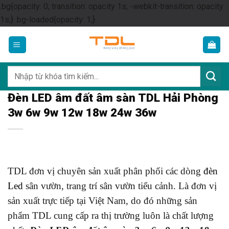
.bg{opacity: 0; transition: opacity 1s; -webkit-transition: opacity
Skip
1s;} .bg-loaded{opacity: 1;}
to
content
Tìm
kiếm:
Đèn LED âm đất âm sàn TDL Hải Phòng
3w 6w 9w 12w 18w 24w 36w
TDL đơn vị chuyên sản xuất phân phối các dòng
đèn
Led
sân vườn, trang trí sân vườn tiểu cảnh. Là đơn vị
sản xuất trực tiếp tại Việt Nam, do đó những sản
phẩm TDL cung cấp ra thị trường luôn là chất lượng