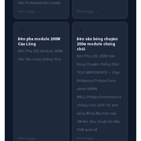
Sân Pickleball tiêu chuẩn
✓
✓
Đèn pha module 200W
Đèn sân bóng chuyền
Cầu Lông
200w module chống
chói
Đèn Pha LED Module 200W
Đèn Pha LED 200W Sân
Sân Cầu Lông Chống Chói
Bóng Chuyền Chống Chói
TDLF-MKH200-BCV — Chip
Bridgelux/Philips/Cree,
driver MEAN
WELL/Philips/Inventronics.
Chống chói UGR<19, ánh
sáng đồng đều toàn sân
18×9m, tiêu chuẩn thi đấu
FIVB quốc tế