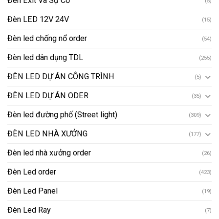
Đèn Exit Và Sự Cố
(5)
Đèn LED 12V 24V
(15)
Đèn led chống nổ order
(54)
Đèn led dân dụng TDL
(255)
ĐÈN LED DỰ ÁN CÔNG TRÌNH
(5)
ĐÈN LED DỰ ÁN ODER
(35)
Đèn led đường phố (Street light)
(309)
ĐÈN LED NHÀ XƯỞNG
(177)
Đèn led nhà xưởng order
(26)
Đèn Led order
(423)
Đèn Led Panel
(19)
Đèn Led Ray
(7)