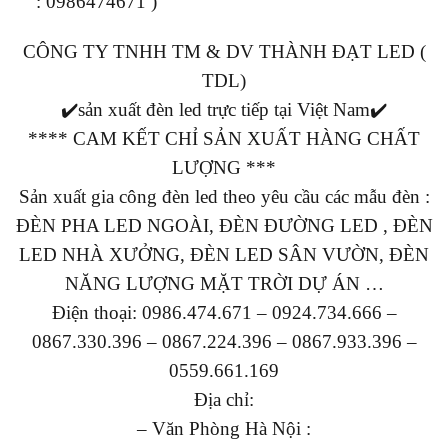
: 0986474671 )
CÔNG TY TNHH TM & DV THÀNH ĐẠT LED (
TDL)
✔️sản xuất đèn led trực tiếp tại Việt Nam✔️
**** CAM KẾT CHỈ SẢN XUẤT HÀNG CHẤT
LƯỢNG ***
Sản xuất gia công đèn led theo yêu cầu các mẫu đèn :
ĐÈN PHA LED NGOÀI, ĐÈN ĐƯỜNG LED , ĐÈN
LED NHÀ XƯỞNG, ĐÈN LED SÂN VƯỜN, ĐÈN
NĂNG LƯỢNG MẶT TRỜI DỰ ÁN …
Điện thoại: 0986.474.671 – 0924.734.666 –
0867.330.396 – 0867.224.396 – 0867.933.396 –
0559.661.169
Địa chỉ:
– Văn Phòng Hà Nội :