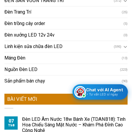
ĐÈN SÂN VƯỜN TRANG TRÍ
(372)
Đèn Trang Trí
(25)
Đèn trồng cây order
(5)
Đèn xưởng LED 12v 24v
(0)
Linh kiện sửa chữa đèn LED
(595)
Máng Đèn
(13)
Nguồn Đèn LED
(223)
Sản phẩm bán chạy
(90)
Chat với AI Agent
⚡ Tư vấn LED sỉ ngay
BÀI VIẾT MỚI
Đèn LED Âm Nước 18w Bánh Xe (TDANB18): Tinh
07
Hoa Chiếu Sáng Mặt Nước – Khám Phá Đỉnh Cao
Th8
Công Nghệ