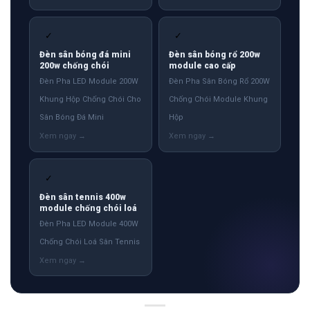
✓
✓
Đèn sân bóng đá mini
Đèn sân bóng rổ 200w
200w chống chói
module cao cấp
Đèn Pha LED Module 200W
Đèn Pha Sân Bóng Rổ 200W
Khung Hộp Chống Chói Cho
Chống Chói Module Khung
Sân Bóng Đá Mini
Hộp
✓
Đèn sân tennis 400w
module chống chói loá
Đèn Pha LED Module 400W
Chống Chói Loá Sân Tennis