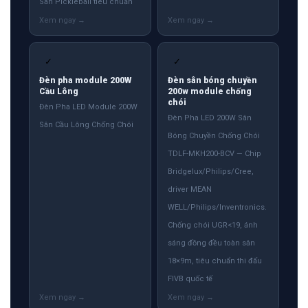
Sân Pickleball tiêu chuẩn
✓
✓
Đèn pha module 200W
Đèn sân bóng chuyền
Cầu Lông
200w module chống
chói
Đèn Pha LED Module 200W
Đèn Pha LED 200W Sân
Sân Cầu Lông Chống Chói
Bóng Chuyền Chống Chói
TDLF-MKH200-BCV — Chip
Bridgelux/Philips/Cree,
driver MEAN
WELL/Philips/Inventronics.
Chống chói UGR<19, ánh
sáng đồng đều toàn sân
18×9m, tiêu chuẩn thi đấu
FIVB quốc tế