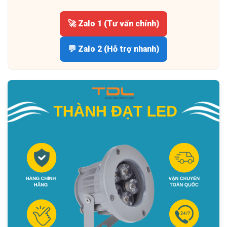
🚀 Zalo 1 (Tư vấn chính)
💬 Zalo 2 (Hỗ trợ nhanh)