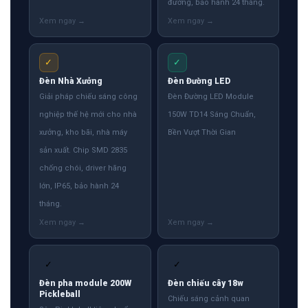
đường, bảo hành 24 tháng.
✓
✓
Đèn Nhà Xưởng
Đèn Đường LED
Giải pháp chiếu sáng công
Đèn Đường LED Module
nghiệp thế hệ mới cho nhà
150W TD14 Sáng Chuẩn,
xưởng, kho bãi, nhà máy
Bền Vượt Thời Gian
sản xuất. Chip SMD 2835
chống chói, driver hãng
lớn, IP65, bảo hành 24
tháng.
✓
✓
Đèn pha module 200W
Đèn chiếu cây 18w
Pickleball
Chiếu sáng cảnh quan