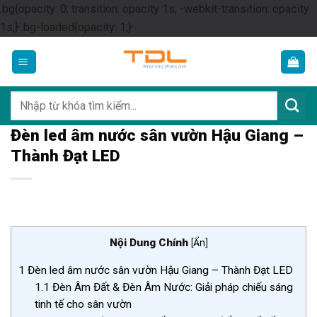
.bg{opacity: 0; transition: opacity 1s; -webkit-transition: opacity
Skip
1s;} .bg-loaded{opacity: 1;}
to
content
Tìm
kiếm:
Đèn led âm nước sân vườn Hậu Giang –
Thành Đạt LED
Nội Dung Chính
[
Ẩn
]
1
Đèn led âm nước sân vườn Hậu Giang – Thành Đạt LED
1.1
Đèn Âm Đất & Đèn Âm Nước: Giải pháp chiếu sáng
tinh tế cho sân vườn