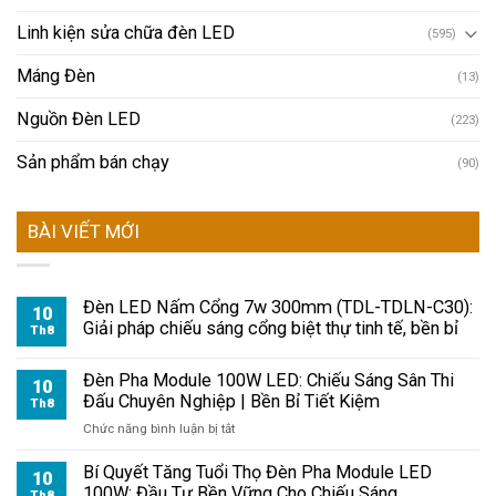
Linh kiện sửa chữa đèn LED
(595)
Máng Đèn
(13)
Nguồn Đèn LED
(223)
Sản phẩm bán chạy
(90)
BÀI VIẾT MỚI
Đèn LED Nấm Cổng 7w 300mm (TDL-TDLN-C30):
10
Giải pháp chiếu sáng cổng biệt thự tinh tế, bền bỉ
Th8
Đèn Pha Module 100W LED: Chiếu Sáng Sân Thi
10
Đấu Chuyên Nghiệp | Bền Bỉ Tiết Kiệm
Th8
ở
Chức năng bình luận bị tắt
Đèn
Pha
Bí Quyết Tăng Tuổi Thọ Đèn Pha Module LED
10
Module
100W: Đầu Tư Bền Vững Cho Chiếu Sáng
Th8