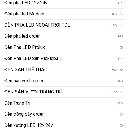
Đèn pha LED 12v 24v
(14)
Đèn pha led Module
(66)
ĐÈN PHA LED NGOÀI TRỜI TDL
(536)
Đèn pha led order
(143)
Đèn Pha LED Prolux
(8)
Đèn Pha LED Sân Pickleball
(14)
ĐÈN SÂN THỂ THAO
(392)
Đèn sân vườn order
(63)
ĐÈN SÂN VƯỜN TRANG TRÍ
(372)
Đèn Trang Trí
(25)
Đèn trồng cây order
(5)
Đèn xưởng LED 12v 24v
(0)