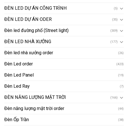
ĐÈN LED DỰ ÁN CÔNG TRÌNH
(5)
ĐÈN LED DỰ ÁN ODER
(35)
Đèn led đường phố (Street light)
(309)
ĐÈN LED NHÀ XƯỞNG
(177)
Đèn led nhà xưởng order
(26)
Đèn Led order
(423)
Đèn Led Panel
(19)
Đèn Led Ray
(7)
ĐÈN NĂNG LƯỢNG MẶT TRỜI
(166)
Đèn năng lượng mặt trời order
(44)
Đèn Ốp Trần
(38)