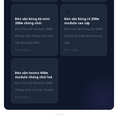
✓
✓
Đèn sân bóng đá mini
Đèn sân bóng rổ 200w
200w chống chói
module cao cấp
Đèn Pha LED Module 200W
Đèn Pha Sân Bóng Rổ 200W
Khung Hộp Chống Chói Cho
Chống Chói Module Khung
Sân Bóng Đá Mini
Hộp
✓
Đèn sân tennis 400w
module chống chói loá
Đèn Pha LED Module 400W
Chống Chói Loá Sân Tennis