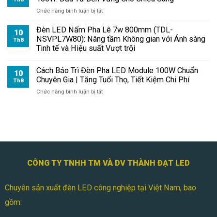
100W
ở
Chức năng bình luận bị tắt
LED:
Bí
Chiếu
Quyết
Đèn LED Nấm Pha Lê 7w 800mm (TDL-
Sáng
10
Tăng
NSVPL7W80): Nâng tầm Không gian với Ánh sáng
Th8
Sân
Tuổi
Tinh tế và Hiệu suất Vượt trội
Thi
Thọ
Đấu
Đèn
Chuyên
Cách Bảo Trì Đèn Pha LED Module 100W Chuẩn
Pha
10
Nghiệp
Chuyên Gia | Tăng Tuổi Thọ, Tiết Kiệm Chi Phí
Module
Th8
|
LED
ở
Chức năng bình luận bị tắt
Bền
100W:
Cách
Bỉ
Đầu
Bảo
Tiết
Tư
Trì
Kiệm
Bền
Đèn
Vững
Pha
Cho
LED
Chiếu
Module
Sáng
100W
CÔNG TY TNHH TM VÀ DV THÀNH ĐẠT LED
Chuẩn
Chuyên
Chuyên sản xuất đèn LED công nghiệp tại Việt Nam, bao
Gia
|
gồm:
Tăng
Tuổi