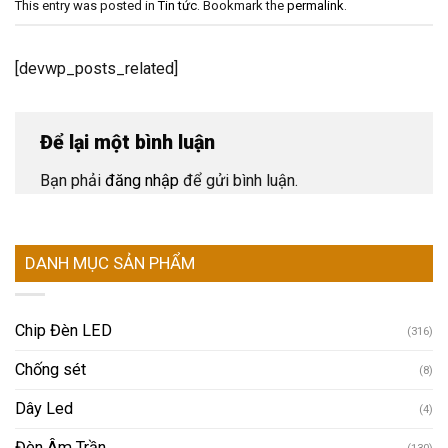
This entry was posted in
Tin tức
. Bookmark the
permalink
.
[devwp_posts_related]
Để lại một bình luận
Bạn phải
đăng nhập
để gửi bình luận.
DANH MỤC SẢN PHẨM
Chip Đèn LED
(316)
Chống sét
(8)
Dây Led
(4)
Đèn Âm Trần