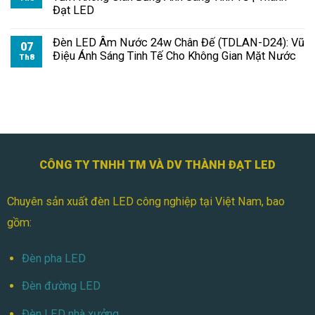
Đạt LED
Đèn LED Âm Nước 24w Chân Đế (TDLAN-D24): Vũ
07
Điệu Ánh Sáng Tinh Tế Cho Không Gian Mặt Nước
Th8
CÔNG TY TNHH TM VÀ DV THÀNH ĐẠT LED
Chuyên sản xuất đèn LED công nghiệp tại Việt Nam, bao
gồm:
Đèn pha LED
Đèn đường LED
Đèn LED nhà xưởng