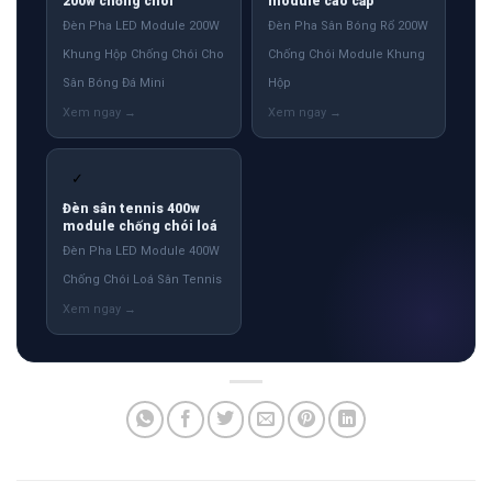
200w chống chói
module cao cấp
Đèn Pha LED Module 200W
Đèn Pha Sân Bóng Rổ 200W
Khung Hộp Chống Chói Cho
Chống Chói Module Khung
Sân Bóng Đá Mini
Hộp
✓
Đèn sân tennis 400w
module chống chói loá
Đèn Pha LED Module 400W
Chống Chói Loá Sân Tennis