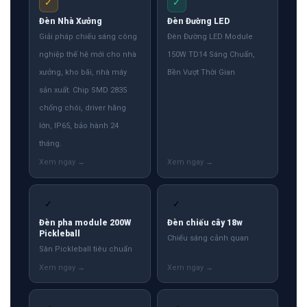
✓
✓
Đèn Nhà Xưởng
Đèn Đường LED
Giải pháp chiếu sáng công
Đèn Đường LED Module
nghiệp thế hệ mới cho nhà
150W TD14 Sáng Chuẩn,
xưởng, kho bãi, nhà máy
Bền Vượt Thời Gian
sản xuất. Chip SMD 2835
chống chói, driver hãng
lớn, IP65, bảo hành 24
tháng.
✓
✓
Đèn pha module 200W
Đèn chiếu cây 18w
Pickleball
Chiếu sáng cảnh quan
Sân Pickleball tiêu chuẩn