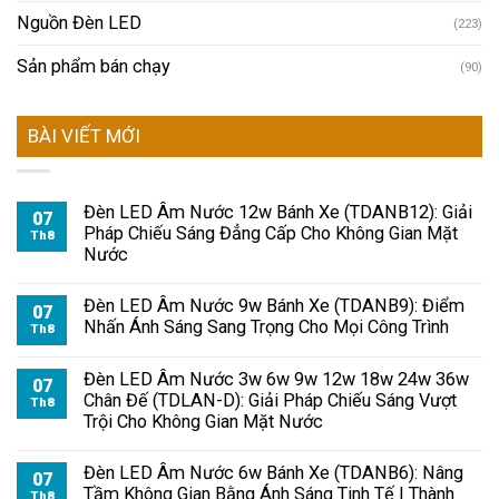
Nguồn Đèn LED
(223)
Sản phẩm bán chạy
(90)
BÀI VIẾT MỚI
Đèn LED Âm Nước 12w Bánh Xe (TDANB12): Giải
07
Pháp Chiếu Sáng Đẳng Cấp Cho Không Gian Mặt
Th8
Nước
Đèn LED Âm Nước 9w Bánh Xe (TDANB9): Điểm
07
Nhấn Ánh Sáng Sang Trọng Cho Mọi Công Trình
Th8
Đèn LED Âm Nước 3w 6w 9w 12w 18w 24w 36w
07
Chân Đế (TDLAN-D): Giải Pháp Chiếu Sáng Vượt
Th8
Trội Cho Không Gian Mặt Nước
Đèn LED Âm Nước 6w Bánh Xe (TDANB6): Nâng
07
Tầm Không Gian Bằng Ánh Sáng Tinh Tế | Thành
Th8