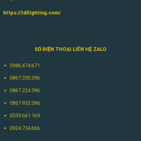
https://tdllighting.com/
SỐ ĐIỆN THOẠI LIÊN HỆ ZALO
0986.474.671
0867.330.396
0867.224.396
0867.933.396
0559.661.169
0924.734.666