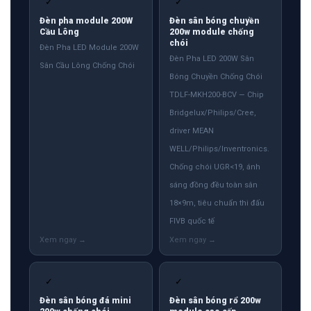
✓
✓
Đèn pha module 200W
Đèn sân bóng chuyền
Cầu Lông
200w module chống
chói
Đèn Pha LED Module 200W
Đèn Pha LED 200W Sân
Sân Cầu Lông Chống Chói
Bóng Chuyền Chống Chói
TDLF-MKH200-BCV — Chip
Bridgelux/Philips/Cree,
driver MEAN
WELL/Philips/Inventronics.
Chống chói UGR<19, ánh
sáng đồng đều toàn sân
18×9m, tiêu chuẩn thi đấu
FIVB quốc tế
✓
✓
Đèn sân bóng đá mini
Đèn sân bóng rổ 200w