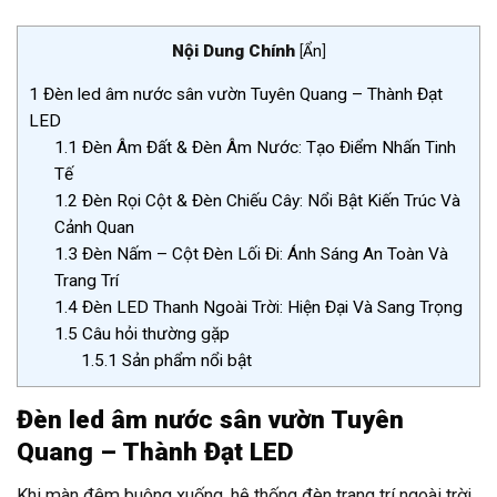
Nội Dung Chính
[
Ẩn
]
1
Đèn led âm nước sân vườn Tuyên Quang – Thành Đạt
LED
1.1
Đèn Âm Đất & Đèn Âm Nước: Tạo Điểm Nhấn Tinh
Tế
1.2
Đèn Rọi Cột & Đèn Chiếu Cây: Nổi Bật Kiến Trúc Và
Cảnh Quan
1.3
Đèn Nấm – Cột Đèn Lối Đi: Ánh Sáng An Toàn Và
Trang Trí
1.4
Đèn LED Thanh Ngoài Trời: Hiện Đại Và Sang Trọng
1.5
Câu hỏi thường gặp
1.5.1
Sản phẩm nổi bật
Đèn led âm nước sân vườn Tuyên
Quang – Thành Đạt LED
Khi màn đêm buông xuống, hệ thống đèn trang trí ngoài trời