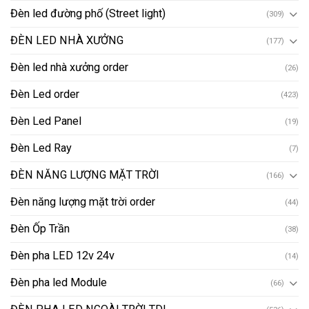
Đèn led đường phố (Street light)
(309)
ĐÈN LED NHÀ XƯỞNG
(177)
Đèn led nhà xưởng order
(26)
Đèn Led order
(423)
Đèn Led Panel
(19)
Đèn Led Ray
(7)
ĐÈN NĂNG LƯỢNG MẶT TRỜI
(166)
Đèn năng lượng mặt trời order
(44)
Đèn Ốp Trần
(38)
Đèn pha LED 12v 24v
(14)
Đèn pha led Module
(66)