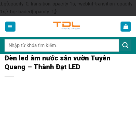
.bg{opacity: 0; transition: opacity 1s; -webkit-transition: opacity
Skip
1s;} .bg-loaded{opacity: 1;}
to
content
Tìm
kiếm:
Đèn led âm nước sân vườn Tuyên
Quang – Thành Đạt LED