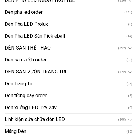
ĐÈN PHA LED NGOÀI TRỜI TDL
(536)
Đèn pha led order
(143)
Đèn Pha LED Prolux
(8)
Đèn Pha LED Sân Pickleball
(14)
ĐÈN SÂN THỂ THAO
(392)
Đèn sân vườn order
(63)
ĐÈN SÂN VƯỜN TRANG TRÍ
(372)
Đèn Trang Trí
(25)
Đèn trồng cây order
(5)
Đèn xưởng LED 12v 24v
(0)
Linh kiện sửa chữa đèn LED
(595)
Máng Đèn
(13)