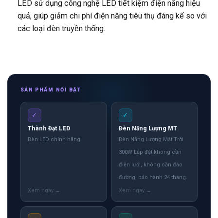
LED sử dụng công nghệ LED tiết kiệm điện năng hiệu
quả, giúp giảm chi phí điện năng tiêu thụ đáng kể so với
các loại đèn truyền thống.
SẢN PHẨM NỔI BẬT
✓
✓
Thành Đạt LED
Đèn Năng Lượng MT
Đèn LED chính hãng
Đèn Năng Lượng Mặt Trời
300W Lắp đặt không cần
điện lưới, không cần đào
đường, bảo hành 24 tháng.