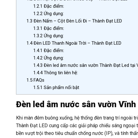
1.2.1
Đặc điểm:
1.2.2
Ứng dụng:
1.3
Đèn Nấm – Cột Đèn Lối Đi – Thành Đạt LED
1.3.1
Đặc điểm:
1.3.2
Ứng dụng:
1.4
Đèn LED Thanh Ngoài Trời – Thành Đạt LED
1.4.1
Đặc điểm:
1.4.2
Ứng dụng:
1.4.3
Đèn led âm nước sân vườn Thành Đạt Led tại 
1.4.4
Thông tin liên hệ:
1.5
FAQs
1.5.1
Sản phẩm nổi bật
Đèn led âm nước sân vườn Vĩnh
Khi màn đêm buông xuống, hệ thống đèn trang trí ngoài trờ
Thành Đạt LED cung cấp các giải pháp chiếu sáng ngoại t
bền vượt trội theo tiêu chuẩn chống nước (IP), và tính th