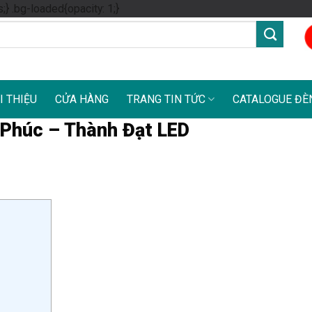
Skip
s;} .bg-loaded{opacity: 1;}
to
content
I THIỆU
CỬA HÀNG
TRANG TIN TỨC
CATALOGUE ĐÈ
 Phúc – Thành Đạt LED