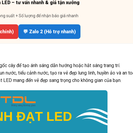
n LED – tư vấn nhanh & giá tận xưởng
ông suất + Số lượng để nhận báo giá nhanh
 chính)
💬 Zalo 2 (Hỗ trợ nhanh)
 gốc cây để tạo ánh sáng dẫn hướng hoặc hắt sáng trang trí.
n nước, tiểu cảnh nước, tạo ra vẻ đẹp lung linh, huyền ảo và an to
ạt LED mang đến vẻ đẹp sang trọng cho không gian của bạn.