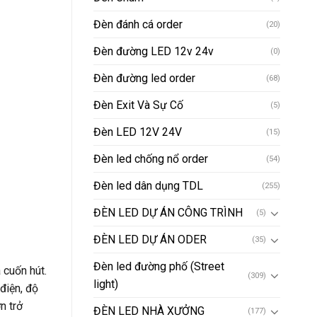
Đèn đánh cá order
(20)
Đèn đường LED 12v 24v
(0)
Đèn đường led order
(68)
Đèn Exit Và Sự Cố
(5)
Đèn LED 12V 24V
(15)
Đèn led chống nổ order
(54)
Đèn led dân dụng TDL
(255)
ĐÈN LED DỰ ÁN CÔNG TRÌNH
(5)
ĐÈN LED DỰ ÁN ODER
(35)
Đèn led đường phố (Street
 cuốn hút.
(309)
light)
điện, độ
n trở
ĐÈN LED NHÀ XƯỞNG
(177)