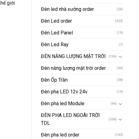
hế giới
Đèn led nhà xưởng order
(26)
Đèn Led order
(423)
Đèn Led Panel
(19)
Đèn Led Ray
(7)
ĐÈN NĂNG LƯỢNG MẶT TRỜI
(166)
Đèn năng lượng mặt trời order
(44)
Đèn Ốp Trần
(38)
Đèn pha LED 12v 24v
(14)
Đèn pha led Module
(66)
ĐÈN PHA LED NGOÀI TRỜI
(536)
TDL
Đèn pha led order
(143)