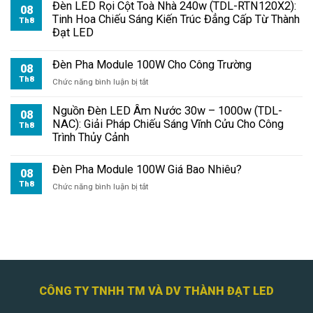
Pha
Đèn LED Rọi Cột Toà Nhà 240w (TDL-RTN120X2):
08
Module
Tinh Hoa Chiếu Sáng Kiến Trúc Đẳng Cấp Từ Thành
Th8
100W
Đạt LED
Chiếu
Biển
Đèn Pha Module 100W Cho Công Trường
Quảng
08
Cáo
Th8
ở
Chức năng bình luận bị tắt
Đèn
Pha
Nguồn Đèn LED Âm Nước 30w – 1000w (TDL-
08
Module
NAC): Giải Pháp Chiếu Sáng Vĩnh Cửu Cho Công
Th8
100W
Trình Thủy Cảnh
Cho
Công
Đèn Pha Module 100W Giá Bao Nhiêu?
Trường
08
Th8
ở
Chức năng bình luận bị tắt
Đèn
Pha
Module
100W
Giá
Bao
Nhiêu?
CÔNG TY TNHH TM VÀ DV THÀNH ĐẠT LED