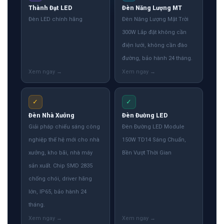
Thành Đạt LED
Đèn Năng Lượng MT
Đèn LED chính hãng
Đèn Năng Lượng Mặt Trời
300W Lắp đặt không cần
điện lưới, không cần đào
đường, bảo hành 24 tháng.
✓
✓
Đèn Nhà Xưởng
Đèn Đường LED
Giải pháp chiếu sáng công
Đèn Đường LED Module
nghiệp thế hệ mới cho nhà
150W TD14 Sáng Chuẩn,
xưởng, kho bãi, nhà máy
Bền Vượt Thời Gian
sản xuất. Chip SMD 2835
chống chói, driver hãng
lớn, IP65, bảo hành 24
tháng.