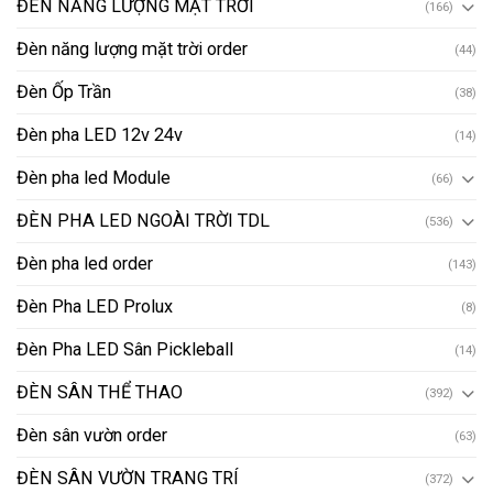
ĐÈN NĂNG LƯỢNG MẶT TRỜI
(166)
Đèn năng lượng mặt trời order
(44)
Đèn Ốp Trần
(38)
Đèn pha LED 12v 24v
(14)
Đèn pha led Module
(66)
ĐÈN PHA LED NGOÀI TRỜI TDL
(536)
Đèn pha led order
(143)
Đèn Pha LED Prolux
(8)
Đèn Pha LED Sân Pickleball
(14)
ĐÈN SÂN THỂ THAO
(392)
Đèn sân vườn order
(63)
ĐÈN SÂN VƯỜN TRANG TRÍ
(372)