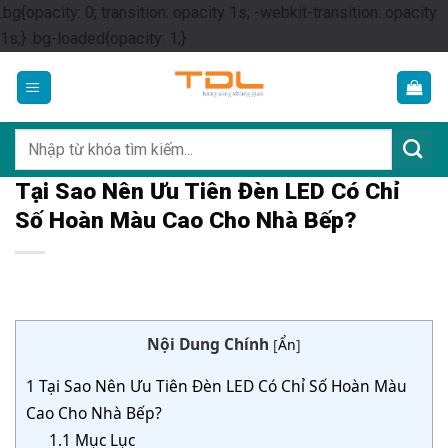
.bg{opacity: 0; transition: opacity 1s; -webkit-transition: opacity
Skip
1s;} .bg-loaded{opacity: 1;}
to
content
Tìm
kiếm:
Tại Sao Nên Ưu Tiên Đèn LED Có Chỉ
Số Hoàn Màu Cao Cho Nhà Bếp?
Nội Dung Chính
[
Ẩn
]
1
Tại Sao Nên Ưu Tiên Đèn LED Có Chỉ Số Hoàn Màu
Cao Cho Nhà Bếp?
1.1
Mục Lục