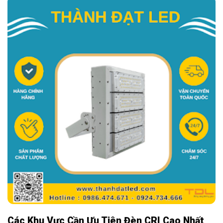
Các Khu Vực Cần Ưu Tiên Đèn CRI Cao Nhất