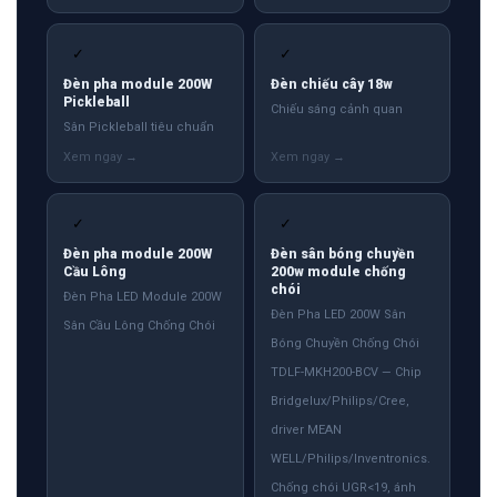
✓
✓
Đèn pha module 200W
Đèn chiếu cây 18w
Pickleball
Chiếu sáng cảnh quan
Sân Pickleball tiêu chuẩn
✓
✓
Đèn pha module 200W
Đèn sân bóng chuyền
Cầu Lông
200w module chống
chói
Đèn Pha LED Module 200W
Đèn Pha LED 200W Sân
Sân Cầu Lông Chống Chói
Bóng Chuyền Chống Chói
TDLF-MKH200-BCV — Chip
Bridgelux/Philips/Cree,
driver MEAN
WELL/Philips/Inventronics.
Chống chói UGR<19, ánh