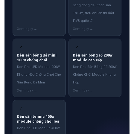
sáng đồng đều toàn sân
18×9m, tiêu chuẩn thi đấu
FIVB quốc tế
✓
✓
Đèn sân bóng đá mini
Đèn sân bóng rổ 200w
200w chống chói
module cao cấp
Đèn Pha LED Module 200W
Đèn Pha Sân Bóng Rổ 200W
Khung Hộp Chống Chói Cho
Chống Chói Module Khung
Sân Bóng Đá Mini
Hộp
✓
Đèn sân tennis 400w
module chống chói loá
Đèn Pha LED Module 400W