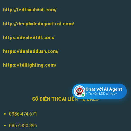
http://ledthanhdat.com/
http://denphaledngoaitroi.com/
https://denledtdl.com/
https://denledduan.com/
https://tdllighting.com/
Chat với AI Agent
⚡ Tư vấn LED sỉ ngay
SỐ ĐIỆN THOẠI LIÊN HỆ ZALO
0986.474.671
0867.330.396