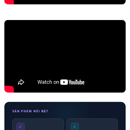
SẢN PHẨM NỔI BẬT
✓
✓