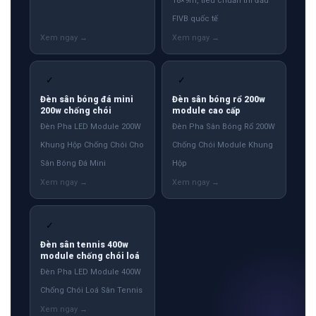
18×9m, tiêu chuẩn thi đấu
FIVB quốc tế
✓
✓
Đèn sân bóng đá mini
Đèn sân bóng rổ 200w
200w chống chói
module cao cấp
Đèn Pha LED Module 200W
Đèn Pha Sân Bóng Rổ 200W
Khung Hộp Chống Chói Cho
Chống Chói Module Khung
Sân Bóng Đá Mini
Hộp
✓
Đèn sân tennis 400w
module chống chói loá
Đèn Pha LED Module 400W
Chống Chói Loá Sân Tennis