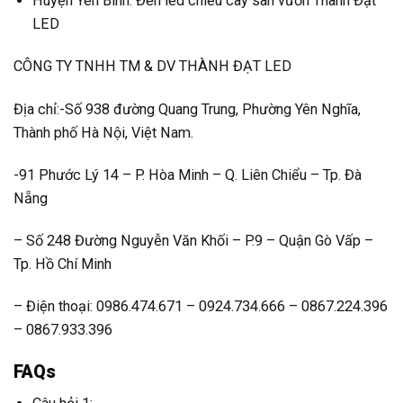
Huyện Yên Bình: Đèn led chiếu cây sân vườn Thành Đạt
LED
CÔNG TY TNHH TM & DV THÀNH ĐẠT LED
Địa chỉ:-Số 938 đường Quang Trung, Phường Yên Nghĩa,
Thành phố Hà Nội, Việt Nam.
-91 Phước Lý 14 – P. Hòa Minh – Q. Liên Chiểu – Tp. Đà
Nẵng
– Số 248 Đường Nguyễn Văn Khối – P.9 – Quận Gò Vấp –
Tp. Hồ Chí Minh
– Điện thoại: 0986.474.671 – 0924.734.666 – 0867.224.396
– 0867.933.396
FAQs