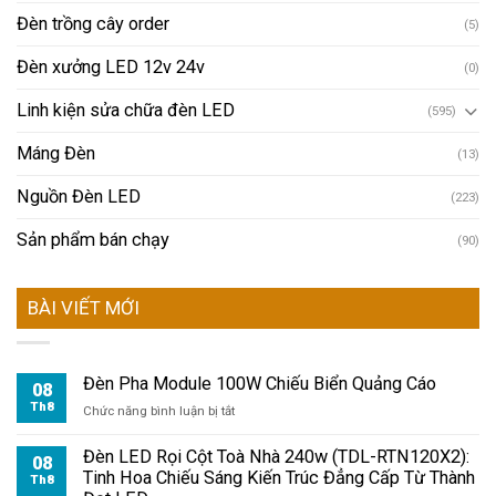
Đèn trồng cây order
(5)
Đèn xưởng LED 12v 24v
(0)
Linh kiện sửa chữa đèn LED
(595)
Máng Đèn
(13)
Nguồn Đèn LED
(223)
Sản phẩm bán chạy
(90)
BÀI VIẾT MỚI
Đèn Pha Module 100W Chiếu Biển Quảng Cáo
08
Th8
ở
Chức năng bình luận bị tắt
Đèn
Pha
Đèn LED Rọi Cột Toà Nhà 240w (TDL-RTN120X2):
08
Module
Tinh Hoa Chiếu Sáng Kiến Trúc Đẳng Cấp Từ Thành
Th8
100W