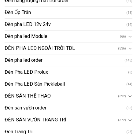
Đèn năng lượng mặt trời order
(44)
Đèn Ốp Trần
(38)
Đèn pha LED 12v 24v
(14)
Đèn pha led Module
(66)
ĐÈN PHA LED NGOÀI TRỜI TDL
(536)
Đèn pha led order
(143)
Đèn Pha LED Prolux
(8)
Đèn Pha LED Sân Pickleball
(14)
ĐÈN SÂN THỂ THAO
(392)
Đèn sân vườn order
(63)
ĐÈN SÂN VƯỜN TRANG TRÍ
(372)
Đèn Trang Trí
(25)