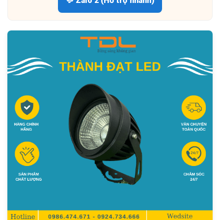
💬 Zalo 2 (Hỗ trợ nhanh)