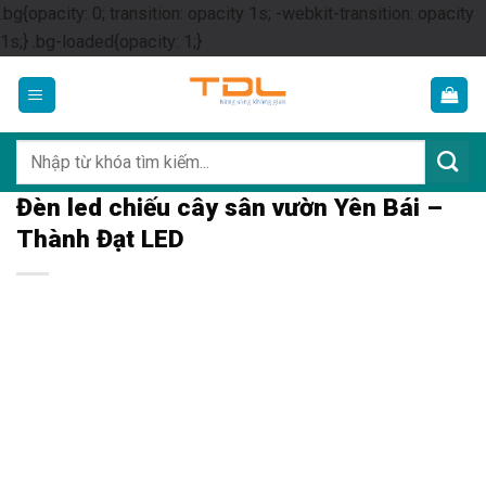
.bg{opacity: 0; transition: opacity 1s; -webkit-transition: opacity
Skip
1s;} .bg-loaded{opacity: 1;}
to
content
Tìm
kiếm:
Đèn led chiếu cây sân vườn Yên Bái –
Thành Đạt LED