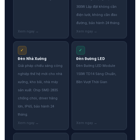
300W Lắp đặt không cần
điện lưới, không cần đào
đường, bảo hành 24 tháng.
✓
✓
Đèn Nhà Xưởng
Đèn Đường LED
Giải pháp chiếu sáng công
Đèn Đường LED Module
nghiệp thế hệ mới cho nhà
150W TD14 Sáng Chuẩn,
xưởng, kho bãi, nhà máy
Bền Vượt Thời Gian
sản xuất. Chip SMD 2835
chống chói, driver hãng
lớn, IP65, bảo hành 24
tháng.