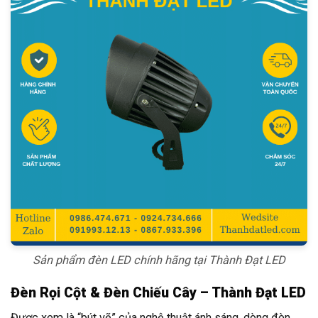
Sản phẩm đèn LED chính hãng tại Thành Đạt LED
Đèn Rọi Cột & Đèn Chiếu Cây – Thành Đạt LED
Được xem là “bút vẽ” của nghệ thuật ánh sáng, dòng đèn