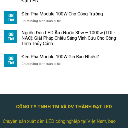
Đạt LED
Chiếu
Biển
Đèn Pha Module 100W Cho Công Trường
Quảng
08
Cáo
Th8
ở
Chức năng bình luận bị tắt
Đèn
Pha
Nguồn Đèn LED Âm Nước 30w – 1000w (TDL-
08
Module
NAC): Giải Pháp Chiếu Sáng Vĩnh Cửu Cho Công
Th8
100W
Trình Thủy Cảnh
Cho
Công
Đèn Pha Module 100W Giá Bao Nhiêu?
Trường
08
Th8
ở
Chức năng bình luận bị tắt
Đèn
Pha
Module
100W
Giá
Bao
Nhiêu?
CÔNG TY TNHH TM VÀ DV THÀNH ĐẠT LED
Chuyên sản xuất đèn LED công nghiệp tại Việt Nam, bao