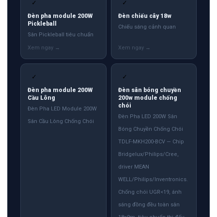
✓
✓
Đèn pha module 200W
Đèn chiếu cây 18w
Pickleball
Chiếu sáng cảnh quan
Sân Pickleball tiêu chuẩn
✓
✓
Đèn pha module 200W
Đèn sân bóng chuyền
Cầu Lông
200w module chống
chói
Đèn Pha LED Module 200W
Đèn Pha LED 200W Sân
Sân Cầu Lông Chống Chói
Bóng Chuyền Chống Chói
TDLF-MKH200-BCV — Chip
Bridgelux/Philips/Cree,
driver MEAN
WELL/Philips/Inventronics.
Chống chói UGR<19, ánh
sáng đồng đều toàn sân