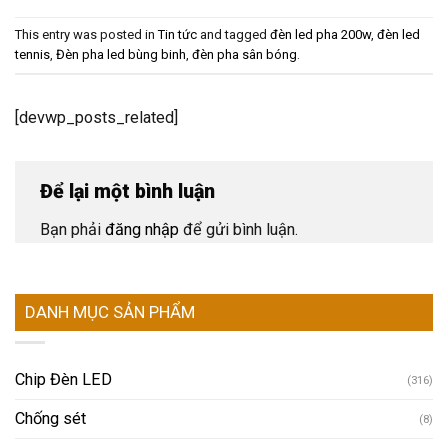
This entry was posted in
Tin tức
and tagged
đèn led pha 200w
,
đèn led
tennis
,
Đèn pha led bùng binh
,
đèn pha sân bóng
.
[devwp_posts_related]
Để lại một bình luận
Bạn phải
đăng nhập
để gửi bình luận.
DANH MỤC SẢN PHẨM
Chip Đèn LED
(316)
Chống sét
(8)