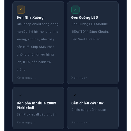
✓
✓
Đèn Nhà Xưởng
Đèn Đường LED
Giải pháp chiếu sáng công
Đèn Đường LED Module
nghiệp thế hệ mới cho nhà
150W TD14 Sáng Chuẩn,
xưởng, kho bãi, nhà máy
Bền Vượt Thời Gian
sản xuất. Chip SMD 2835
chống chói, driver hãng
lớn, IP65, bảo hành 24
tháng.
✓
✓
Đèn pha module 200W
Đèn chiếu cây 18w
Pickleball
Chiếu sáng cảnh quan
Sân Pickleball tiêu chuẩn