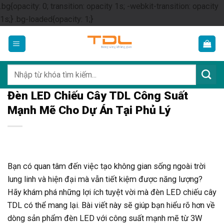
.bg{opacity: 0; transition: opacity 1s; -webkit-transition: opacity
Skip
1s;} .bg-loaded{opacity: 1;}
to
content
Tìm
kiếm:
Đèn LED Chiếu Cây TDL Công Suất
Mạnh Mẽ Cho Dự Án Tại Phủ Lý
Bạn có quan tâm đến việc tạo không gian sống ngoài trời
lung linh và hiện đại mà vẫn tiết kiệm được năng lượng?
Hãy khám phá những lợi ích tuyệt vời mà đèn LED chiếu cây
TDL có thể mang lại. Bài viết này sẽ giúp bạn hiểu rõ hơn về
dòng sản phẩm đèn LED với công suất mạnh mẽ từ 3W