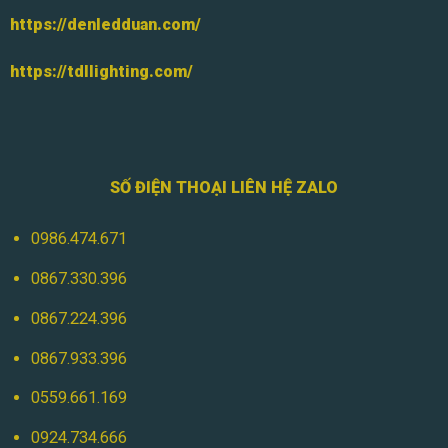
https://denledduan.com/
https://tdllighting.com/
SỐ ĐIỆN THOẠI LIÊN HỆ ZALO
0986.474.671
0867.330.396
0867.224.396
0867.933.396
0559.661.169
0924.734.666