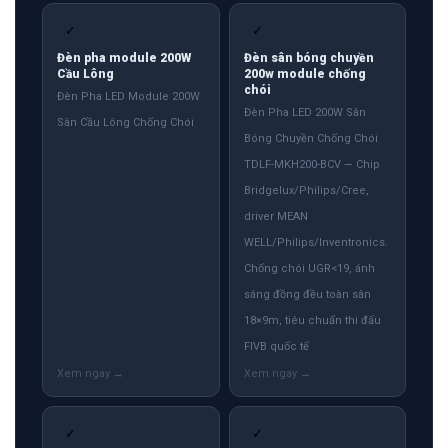
✓
✓
Đèn pha module 200W
Đèn sân bóng chuyền
Cầu Lông
200w module chống
chói
Đèn Pha LED Module 200W
Đèn Pha LED 200W Sân
Sân Cầu Lông Chống Chói
Bóng Chuyền Chống Chói
TDLF-MKH200-BCV — Chip
Bridgelux/Philips/Cree,
driver MEAN
WELL/Philips/Inventronics.
Chống chói UGR<19, ánh
sáng đồng đều toàn sân
18×9m, tiêu chuẩn thi đấu
FIVB quốc tế
✓
✓