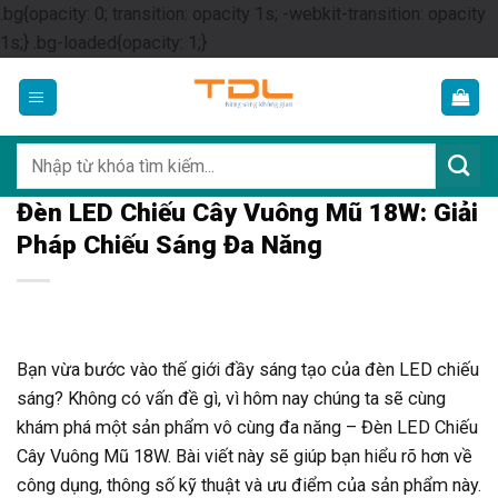
.bg{opacity: 0; transition: opacity 1s; -webkit-transition: opacity
Skip
1s;} .bg-loaded{opacity: 1;}
to
content
Tìm
kiếm:
Đèn LED Chiếu Cây Vuông Mũ 18W: Giải
Pháp Chiếu Sáng Đa Năng
Bạn vừa bước vào thế giới đầy sáng tạo của đèn LED chiếu
sáng? Không có vấn đề gì, vì hôm nay chúng ta sẽ cùng
khám phá một sản phẩm vô cùng đa năng – Đèn LED Chiếu
Cây Vuông Mũ 18W. Bài viết này sẽ giúp bạn hiểu rõ hơn về
công dụng, thông số kỹ thuật và ưu điểm của sản phẩm này.