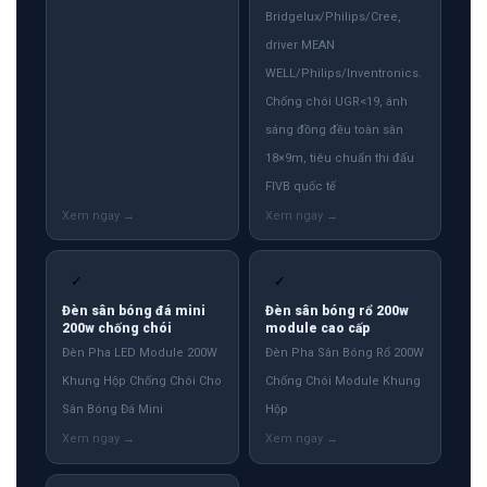
Bridgelux/Philips/Cree,
driver MEAN
WELL/Philips/Inventronics.
Chống chói UGR<19, ánh
sáng đồng đều toàn sân
18×9m, tiêu chuẩn thi đấu
FIVB quốc tế
✓
✓
Đèn sân bóng đá mini
Đèn sân bóng rổ 200w
200w chống chói
module cao cấp
Đèn Pha LED Module 200W
Đèn Pha Sân Bóng Rổ 200W
Khung Hộp Chống Chói Cho
Chống Chói Module Khung
Sân Bóng Đá Mini
Hộp