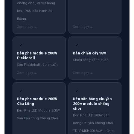
chống chói, driver hãng
lớn, IP65, bảo hành 24
tháng.
✓
✓
Đèn pha module 200W
Đèn chiếu cây 18w
Pickleball
Chiếu sáng cảnh quan
Sân Pickleball tiêu chuẩn
✓
✓
Đèn pha module 200W
Đèn sân bóng chuyền
Cầu Lông
200w module chống
chói
Đèn Pha LED Module 200W
Đèn Pha LED 200W Sân
Sân Cầu Lông Chống Chói
Bóng Chuyền Chống Chói
TDLF-MKH200-BCV — Chip