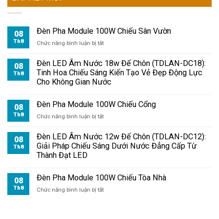
Đèn Pha Module 100W Chiếu Sân Vườn
08
Th8
ở
Chức năng bình luận bị tắt
Đèn
Pha
Đèn LED Âm Nước 18w Đế Chôn (TDLAN-DC18):
08
Module
Tinh Hoa Chiếu Sáng Kiến Tạo Vẻ Đẹp Động Lực
Th8
100W
Cho Không Gian Nước
Chiếu
Sân
Đèn Pha Module 100W Chiếu Cổng
Vườn
08
Th8
ở
Chức năng bình luận bị tắt
Đèn
Pha
Đèn LED Âm Nước 12w Đế Chôn (TDLAN-DC12):
08
Module
Giải Pháp Chiếu Sáng Dưới Nước Đẳng Cấp Từ
Th8
100W
Thành Đạt LED
Chiếu
Cổng
Đèn Pha Module 100W Chiếu Tòa Nhà
08
Th8
ở
Chức năng bình luận bị tắt
Đèn
Pha
Module