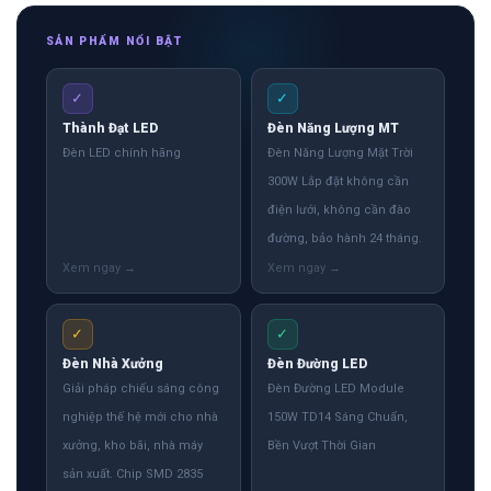
SẢN PHẨM NỔI BẬT
✓
✓
Thành Đạt LED
Đèn Năng Lượng MT
Đèn LED chính hãng
Đèn Năng Lượng Mặt Trời
300W Lắp đặt không cần
điện lưới, không cần đào
đường, bảo hành 24 tháng.
✓
✓
Đèn Nhà Xưởng
Đèn Đường LED
Giải pháp chiếu sáng công
Đèn Đường LED Module
nghiệp thế hệ mới cho nhà
150W TD14 Sáng Chuẩn,
xưởng, kho bãi, nhà máy
Bền Vượt Thời Gian
sản xuất. Chip SMD 2835