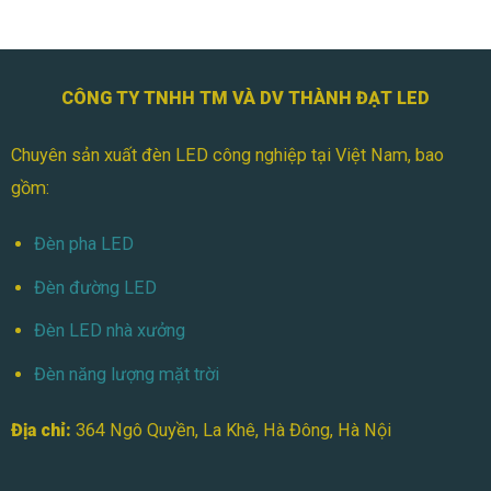
100W
Chiếu
Tòa
Nhà
CÔNG TY TNHH TM VÀ DV THÀNH ĐẠT LED
Chuyên sản xuất đèn LED công nghiệp tại Việt Nam, bao
gồm:
Đèn pha LED
Đèn đường LED
Đèn LED nhà xưởng
Đèn năng lượng mặt trời
Địa chỉ:
364 Ngô Quyền, La Khê, Hà Đông, Hà Nội