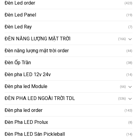
Đèn Led order
(423)
Đèn Led Panel
(19)
Đèn Led Ray
(7)
ĐÈN NĂNG LƯỢNG MẶT TRỜI
(166)
Đèn năng lượng mặt trời order
(44)
Đèn Ốp Trần
(38)
Đèn pha LED 12v 24v
(14)
Đèn pha led Module
(66)
ĐÈN PHA LED NGOÀI TRỜI TDL
(536)
Đèn pha led order
(143)
Đèn Pha LED Prolux
(8)
Đèn Pha LED Sân Pickleball
(14)