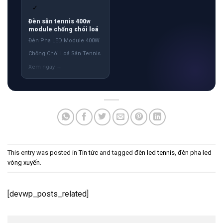
✓
Đèn sân tennis 400w
module chống chói loá
Đèn Pha LED Module 400W
Chống Chói Loá Sân Tennis
This entry was posted in
Tin tức
and tagged
đèn led tennis
,
đèn pha led
vòng xuyến
.
[devwp_posts_related]