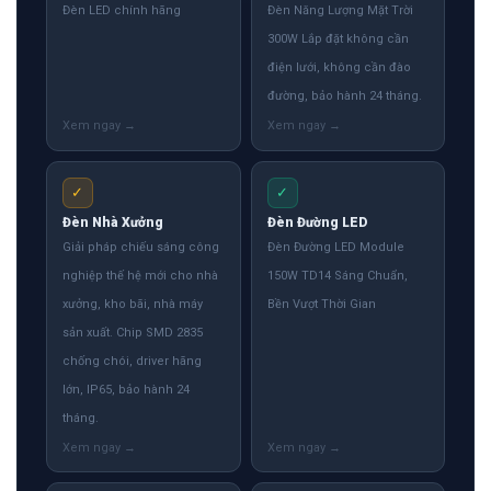
Đèn LED chính hãng
Đèn Năng Lượng Mặt Trời
300W Lắp đặt không cần
điện lưới, không cần đào
đường, bảo hành 24 tháng.
✓
✓
Đèn Nhà Xưởng
Đèn Đường LED
Giải pháp chiếu sáng công
Đèn Đường LED Module
nghiệp thế hệ mới cho nhà
150W TD14 Sáng Chuẩn,
xưởng, kho bãi, nhà máy
Bền Vượt Thời Gian
sản xuất. Chip SMD 2835
chống chói, driver hãng
lớn, IP65, bảo hành 24
tháng.