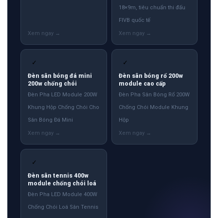
18×9m, tiêu chuẩn thi đấu
FIVB quốc tế
✓
✓
Đèn sân bóng đá mini
Đèn sân bóng rổ 200w
200w chống chói
module cao cấp
Đèn Pha LED Module 200W
Đèn Pha Sân Bóng Rổ 200W
Khung Hộp Chống Chói Cho
Chống Chói Module Khung
Sân Bóng Đá Mini
Hộp
✓
Đèn sân tennis 400w
module chống chói loá
Đèn Pha LED Module 400W
Chống Chói Loá Sân Tennis