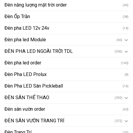
Đèn năng lượng mặt trời order
(44)
Đèn Ốp Trần
(38)
Đèn pha LED 12v 24v
(14)
Đèn pha led Module
(66)
ĐÈN PHA LED NGOÀI TRỜI TDL
(536)
Đèn pha led order
(143)
Đèn Pha LED Prolux
(8)
Đèn Pha LED Sân Pickleball
(14)
ĐÈN SÂN THỂ THAO
(392)
Đèn sân vườn order
(63)
ĐÈN SÂN VƯỜN TRANG TRÍ
(372)
Đèn Trang Trí
(25)