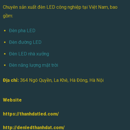
Chuyên
Chuyên sản xuất đèn LED công nghiệp tại Việt Nam, bao
Gia
|
gồm:
Tăng
Tuổi
Thọ,
Đèn pha LED
Tiết
Kiệm
Đèn đường LED
Chi
Phí
Đèn LED nhà xưởng
Đèn năng lượng mặt trời
Địa chỉ:
364 Ngô Quyền, La Khê, Hà Đông, Hà Nội
Website
https://thanhdatled.com/
http://denledthanhdat.com/