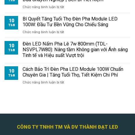
Th8
ở
Chức năng bình luận bị tắt
Đèn
Pha
Bí Quyết Tăng Tuổi Thọ Đèn Pha Module LED
10
Module
100W: Đầu Tư Bền Vững Cho Chiếu Sáng
Th8
100W
ở
Chức năng bình luận bị tắt
LED:
Bí
Chiếu
Quyết
Đèn LED Nấm Pha Lê 7w 800mm (TDL-
Sáng
10
Tăng
NSVPL7W80): Nâng tầm Không gian với Ánh sáng
Th8
Sân
Tuổi
Tinh tế và Hiệu suất Vượt trội
Thi
Thọ
Đấu
Đèn
Chuyên
Cách Bảo Trì Đèn Pha LED Module 100W Chuẩn
Pha
10
Nghiệp
Chuyên Gia | Tăng Tuổi Thọ, Tiết Kiệm Chi Phí
Module
Th8
|
LED
ở
Chức năng bình luận bị tắt
Bền
100W:
Cách
Bỉ
Đầu
Bảo
Tiết
Tư
Trì
Kiệm
Bền
Đèn
Vững
Pha
Cho
LED
Chiếu
Module
Sáng
100W
CÔNG TY TNHH TM VÀ DV THÀNH ĐẠT LED
Chuẩn