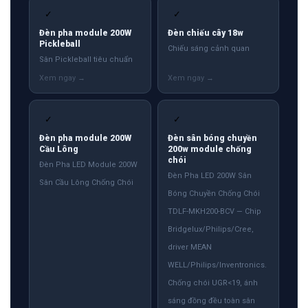
✓
✓
Đèn pha module 200W
Đèn chiếu cây 18w
Pickleball
Chiếu sáng cảnh quan
Sân Pickleball tiêu chuẩn
✓
✓
Đèn pha module 200W
Đèn sân bóng chuyền
Cầu Lông
200w module chống
chói
Đèn Pha LED Module 200W
Đèn Pha LED 200W Sân
Sân Cầu Lông Chống Chói
Bóng Chuyền Chống Chói
TDLF-MKH200-BCV — Chip
Bridgelux/Philips/Cree,
driver MEAN
WELL/Philips/Inventronics.
Chống chói UGR<19, ánh
sáng đồng đều toàn sân