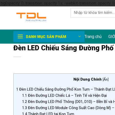
.bg{opacity: 0; transition: opacity 1s; -webkit-transition: opacity 1
Tìm
kiếm:
Trang chủ
GIỚ
DANH MỤC SẢN PHẨM
Đèn LED Chiếu Sáng Đường Phố
Nội Dung Chính
[
Ẩn
]
1
Đèn LED Chiếu Sáng Đường Phố Kon Tum – Thành Đạt L
1.1
Đèn Đường LED Chiếc Lá – Tinh Tế và Hiện Đại
1.2
Đèn Đường LED Phổ Thông (D01, D10) – Bền Bỉ và 
1.3
Đèn Đường LED Module Công Suất Cao (Dòng M) – G
1.4
Thành Đạt LED tại Kon Tum