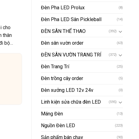
Đèn Pha LED Prolux
(8)
Đèn Pha LED Sân Pickleball
(14)
i cho
ĐÈN SÂN THỂ THAO
(392)
n thân
 đi bộ…
Đèn sân vườn order
(63)
ĐÈN SÂN VƯỜN TRANG TRÍ
(372)
Đèn Trang Trí
(25)
Đèn trồng cây order
(5)
Đèn xưởng LED 12v 24v
(0)
Linh kiện sửa chữa đèn LED
(595)
Máng Đèn
(13)
Nguồn Đèn LED
(223)
Sản phẩm bán chạy
(90)