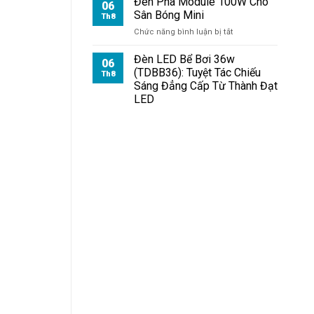
Đèn Pha Module 100W Cho
06
Sân Bóng Mini
Th8
ở
Chức năng bình luận bị tắt
Đèn
Pha
Đèn LED Bể Bơi 36w
06
Module
(TDBB36): Tuyệt Tác Chiếu
Th8
100W
Sáng Đẳng Cấp Từ Thành Đạt
Cho
LED
Sân
Bóng
Mini