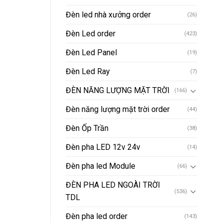
Đèn led nhà xưởng order
(26)
Đèn Led order
(423)
Đèn Led Panel
(19)
Đèn Led Ray
(7)
ĐÈN NĂNG LƯỢNG MẶT TRỜI
(166)
Đèn năng lượng mặt trời order
(44)
Đèn Ốp Trần
(38)
Đèn pha LED 12v 24v
(14)
Đèn pha led Module
(66)
ĐÈN PHA LED NGOÀI TRỜI
(536)
TDL
Đèn pha led order
(143)