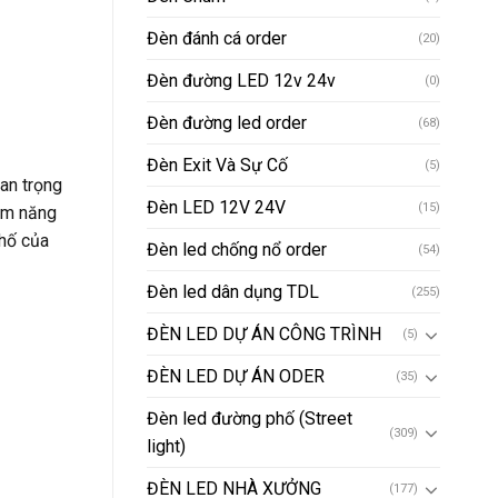
Đèn đánh cá order
(20)
Đèn đường LED 12v 24v
(0)
Đèn đường led order
(68)
Đèn Exit Và Sự Cố
(5)
an trọng
Đèn LED 12V 24V
(15)
iệm năng
phố của
Đèn led chống nổ order
(54)
Đèn led dân dụng TDL
(255)
ĐÈN LED DỰ ÁN CÔNG TRÌNH
(5)
ĐÈN LED DỰ ÁN ODER
(35)
Đèn led đường phố (Street
(309)
light)
ĐÈN LED NHÀ XƯỞNG
(177)