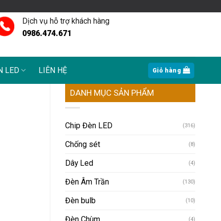
Dịch vụ hỗ trợ khách hàng
0986.474.671
N LED
LIÊN HỆ
Giỏ hàng
DANH MỤC SẢN PHẨM
Chip Đèn LED
(316)
Chống sét
(8)
Dây Led
(4)
Đèn Âm Trần
(130)
Đèn bulb
(10)
Đèn Chùm
(4)