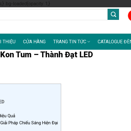
Skip
s;} .bg-loaded{opacity: 1;}
to
content
I THIỆU
CỬA HÀNG
TRANG TIN TỨC
CATALOGUE ĐÈ
 Kon Tum – Thành Đạt LED
ED
Hiệu Quả
iải Pháp Chiếu Sáng Hiện Đại