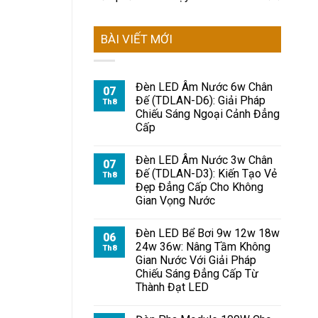
BÀI VIẾT MỚI
Đèn LED Âm Nước 6w Chân
07
Đế (TDLAN-D6): Giải Pháp
Th8
Chiếu Sáng Ngoại Cảnh Đẳng
Cấp
Đèn LED Âm Nước 3w Chân
07
Đế (TDLAN-D3): Kiến Tạo Vẻ
Th8
Đẹp Đẳng Cấp Cho Không
Gian Vọng Nước
Đèn LED Bể Bơi 9w 12w 18w
06
24w 36w: Nâng Tầm Không
Th8
Gian Nước Với Giải Pháp
Chiếu Sáng Đẳng Cấp Từ
Thành Đạt LED