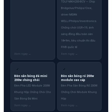
TDLF-MKH200-BCV — Chip
Bridgelux/Philips/Cree,
driver MEAN
WELL/Philips/Inventronics.
Chống chói UGR<19, ánh
sáng đồng đều toàn sân
18×9m, tiêu chuẩn thi đấu
FIVB quốc tế
✓
✓
Đèn sân bóng đá mini
Đèn sân bóng rổ 200w
200w chống chói
module cao cấp
Đèn Pha LED Module 200W
Đèn Pha Sân Bóng Rổ 200W
Khung Hộp Chống Chói Cho
Chống Chói Module Khung
Sân Bóng Đá Mini
Hộp