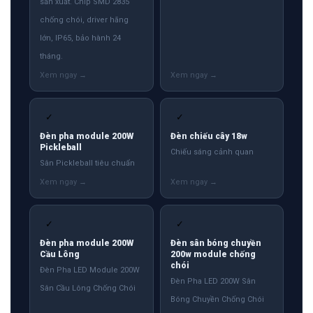
sản xuất. Chip SMD 2835
chống chói, driver hãng
lớn, IP65, bảo hành 24
tháng.
✓
✓
Đèn pha module 200W
Đèn chiếu cây 18w
Pickleball
Chiếu sáng cảnh quan
Sân Pickleball tiêu chuẩn
✓
✓
Đèn pha module 200W
Đèn sân bóng chuyền
Cầu Lông
200w module chống
chói
Đèn Pha LED Module 200W
Đèn Pha LED 200W Sân
Sân Cầu Lông Chống Chói
Bóng Chuyền Chống Chói