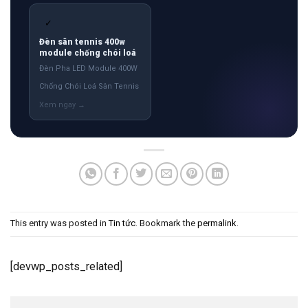
✓
Đèn sân tennis 400w
module chống chói loá
Đèn Pha LED Module 400W
Chống Chói Loá Sân Tennis
This entry was posted in
Tin tức
. Bookmark the
permalink
.
[devwp_posts_related]