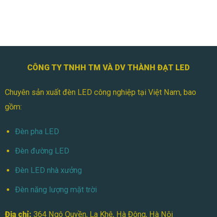
Thọ,
Có
Tiết
Gì
Kiệm
Khác
Chi
Biệt?
Phí
Ưu
Việt
&
CÔNG TY TNHH TM VÀ DV THÀNH ĐẠT LED
Ứng
Dụng
Thực
Chuyên sản xuất đèn LED công nghiệp tại Việt Nam, bao
Tế
gồm:
Đèn pha LED
Đèn đường LED
Đèn LED nhà xưởng
Đèn năng lượng mặt trời
Địa chỉ:
364 Ngô Quyền, La Khê, Hà Đông, Hà Nội