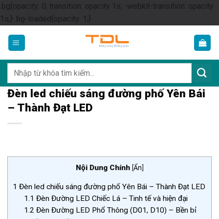
.bg{opacity: 0; transition: opacity 1s; -webkit-transition: opacity
Skip
1s;} .bg-loaded{opacity: 1;}
to
content
Tìm
kiếm:
Đèn led chiếu sáng đường phố Yên Bái
– Thành Đạt LED
Nội Dung Chính
[
Ẩn
]
1
Đèn led chiếu sáng đường phố Yên Bái – Thành Đạt LED
1.1
Đèn Đường LED Chiếc Lá – Tinh tế và hiện đại
1.2
Đèn Đường LED Phổ Thông (D01, D10) – Bền bỉ