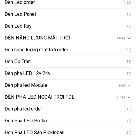
Đèn Led order
(423)
Đèn Led Panel
(19)
Đèn Led Ray
(7)
ĐÈN NĂNG LƯỢNG MẶT TRỜI
(166)
Đèn năng lượng mặt trời order
(44)
Đèn Ốp Trần
(38)
Đèn pha LED 12v 24v
(14)
Đèn pha led Module
(66)
ĐÈN PHA LED NGOÀI TRỜI TDL
(536)
Đèn pha led order
(143)
Đèn Pha LED Prolux
(8)
Đèn Pha LED Sân Pickleball
(14)