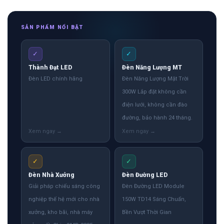
SẢN PHẨM NỔI BẬT
✓
✓
Thành Đạt LED
Đèn Năng Lượng MT
Đèn LED chính hãng
Đèn Năng Lượng Mặt Trời
300W Lắp đặt không cần
điện lưới, không cần đào
đường, bảo hành 24 tháng.
✓
✓
Đèn Nhà Xưởng
Đèn Đường LED
Giải pháp chiếu sáng công
Đèn Đường LED Module
nghiệp thế hệ mới cho nhà
150W TD14 Sáng Chuẩn,
xưởng, kho bãi, nhà máy
Bền Vượt Thời Gian