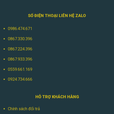
SỐ ĐIỆN THOẠI LIÊN HỆ ZALO
0986.474.671
0867.330.396
0867.224.396
0867.933.396
0559.661.169
0924.734.666
HỖ TRỢ KHÁCH HÀNG
Chính sách đổi trả