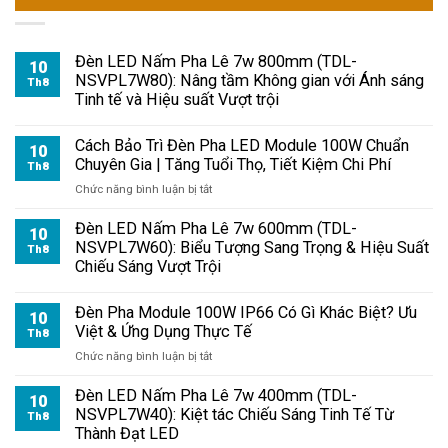
Đèn LED Nấm Pha Lê 7w 800mm (TDL-
10
NSVPL7W80): Nâng tầm Không gian với Ánh sáng
Th8
Tinh tế và Hiệu suất Vượt trội
Cách Bảo Trì Đèn Pha LED Module 100W Chuẩn
10
Chuyên Gia | Tăng Tuổi Thọ, Tiết Kiệm Chi Phí
Th8
ở
Chức năng bình luận bị tắt
Cách
Bảo
Đèn LED Nấm Pha Lê 7w 600mm (TDL-
10
Trì
NSVPL7W60): Biểu Tượng Sang Trọng & Hiệu Suất
Th8
Đèn
Chiếu Sáng Vượt Trội
Pha
LED
Đèn Pha Module 100W IP66 Có Gì Khác Biệt? Ưu
Module
10
Việt & Ứng Dụng Thực Tế
100W
Th8
Chuẩn
ở
Chức năng bình luận bị tắt
Chuyên
Đèn
Gia
Pha
Đèn LED Nấm Pha Lê 7w 400mm (TDL-
10
|
Module
NSVPL7W40): Kiệt tác Chiếu Sáng Tinh Tế Từ
Th8
Tăng
100W
Thành Đạt LED
Tuổi
IP66