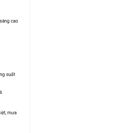
 sáng cao
ng suất
á.
iệt, mưa