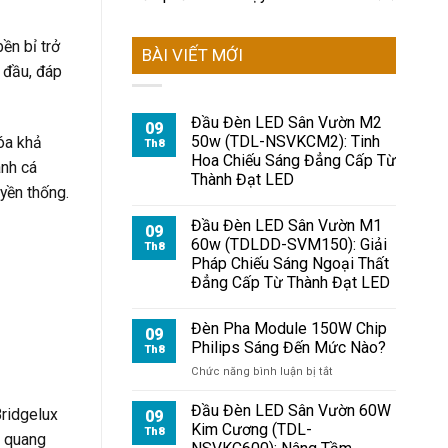
ền bỉ trở
BÀI VIẾT MỚI
 đầu, đáp
Đầu Đèn LED Sân Vườn M2
09
50w (TDL-NSVKCM2): Tinh
óa khả
Th8
Hoa Chiếu Sáng Đẳng Cấp Từ
ánh cá
Thành Đạt LED
yền thống.
Đầu Đèn LED Sân Vườn M1
09
60w (TDLDD-SVM150): Giải
Th8
Pháp Chiếu Sáng Ngoại Thất
Đẳng Cấp Từ Thành Đạt LED
Đèn Pha Module 150W Chip
09
Philips Sáng Đến Mức Nào?
Th8
ở
Chức năng bình luận bị tắt
Đèn
Pha
Đầu Đèn LED Sân Vườn 60W
ridgelux
09
Module
Kim Cương (TDL-
Th8
p quang
150W