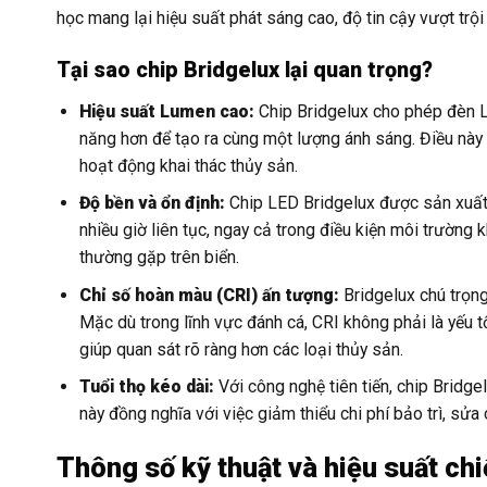
học mang lại hiệu suất phát sáng cao, độ tin cậy vượt trội
Tại sao chip Bridgelux lại quan trọng?
Hiệu suất Lumen cao:
Chip Bridgelux cho phép đèn LE
năng hơn để tạo ra cùng một lượng ánh sáng. Điều này t
hoạt động khai thác thủy sản.
Độ bền và ổn định:
Chip LED Bridgelux được sản xuất 
nhiều giờ liên tục, ngay cả trong điều kiện môi trường
thường gặp trên biển.
Chỉ số hoàn màu (CRI) ấn tượng:
Bridgelux chú trọng
Mặc dù trong lĩnh vực đánh cá, CRI không phải là yếu 
giúp quan sát rõ ràng hơn các loại thủy sản.
Tuổi thọ kéo dài:
Với công nghệ tiên tiến, chip Bridgel
này đồng nghĩa với việc giảm thiểu chi phí bảo trì, sử
Thông số kỹ thuật và hiệu suất ch