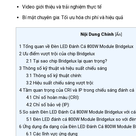
Video giới thiệu và trải nghiệm thực tế
Bí mật chuyên gia: Tối ưu hóa chi phí và hiệu quả
Nội Dung Chính
[
Ẩn
]
1
Tổng quan về Đèn LED Đánh Cá 800W Module Bridgelux
2
Ưu điểm vượt trội của chip Bridgelux
2.1
Tại sao chip Bridgelux lại quan trọng?
3
Thông số kỹ thuật và hiệu suất chiếu sáng
3.1
Thông số kỹ thuật chính:
3.2
Hiệu suất chiếu sáng vượt trội:
4
Tầm quan trọng của CRI và IP trong chiếu sáng đánh cá
4.1
Chỉ số hoàn màu (CRI):
4.2
Chỉ số bảo vệ (IP):
5
So sánh Đèn LED Đánh Cá 800W Module Bridgelux với các
5.1
Đèn LED đánh cá 800W Module Bridgelux so với đèn
6
Ứng dụng đa dạng của Đèn LED Đánh Cá 800W Module Br
6.1
Các lĩnh vực ứng dụng: