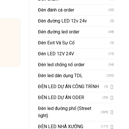
Đèn đánh cá order
(20)
Đèn đường LED 12v 24v
(0)
Đèn đường led order
(68)
Đèn Exit Và Sự Cố
(5)
Đèn LED 12V 24V
(15)
Đèn led chống nổ order
(54)
Đèn led dân dụng TDL
(255)
ĐÈN LED DỰ ÁN CÔNG TRÌNH
(5)
ĐÈN LED DỰ ÁN ODER
(35)
Đèn led đường phố (Street
(309)
light)
ĐÈN LED NHÀ XƯỞNG
(177)