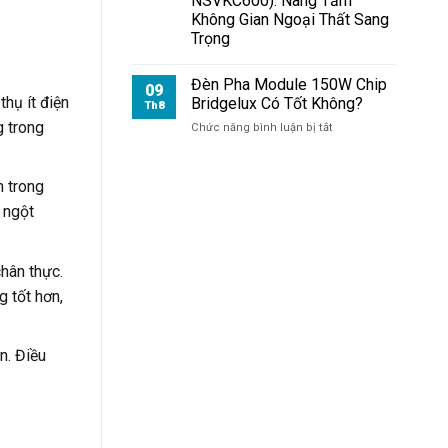
NSVKC600): Nâng Tầm
Chip
Không Gian Ngoại Thất Sang
Philips
Trọng
Sáng
Đến
Mức
Đèn Pha Module 150W Chip
09
Nào?
hụ ít điện
Bridgelux Có Tốt Không?
Th8
g trong
ở
Chức năng bình luận bị tắt
Đèn
Pha
Module
h trong
150W
 ngột
Chip
Bridgelux
Có
Tốt
chân thực.
Không?
 tốt hơn,
n. Điều