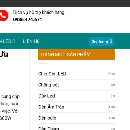
Dịch vụ hỗ trợ khách hàng
0986.474.671
N LED
LIÊN HỆ
Giỏ hàng
 Ưu
DANH MỤC SẢN PHẨM
Chip Đèn LED
(316)
Chống sét
(8)
Dây Led
, cung cấp
(4)
hấp, tuổi
Đèn Âm Trần
(130)
 việc. Với
Đèn bulb
á 800W
(10)
Đèn Chùm
(4)