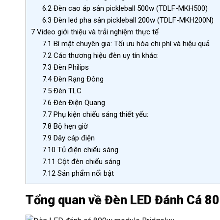
6.2
Đèn cao áp sân pickleball 500w (TDLF-MKH500)
6.3
Đèn led pha sân pickleball 200w (TDLF-MKH200N)
7
Video giới thiệu và trải nghiệm thực tế
7.1
Bí mật chuyên gia: Tối ưu hóa chi phí và hiệu quả
7.2
Các thương hiệu đèn uy tín khác:
7.3
Đèn Philips
7.4
Đèn Rạng Đông
7.5
Đèn TLC
7.6
Đèn Điện Quang
7.7
Phụ kiện chiếu sáng thiết yếu:
7.8
Bộ hẹn giờ
7.9
Dây cáp điện
7.10
Tủ điện chiếu sáng
7.11
Cột đèn chiếu sáng
7.12
Sản phẩm nổi bật
Tổng quan về Đèn LED Đánh Cá 8