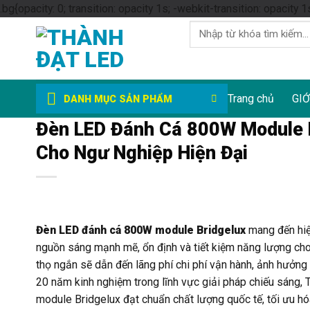
.bg{opacity: 0; transition: opacity 1s; -webkit-transition: opacity 1
Tìm
kiếm:
Trang chủ
GIỚ
DANH MỤC SẢN PHẨM
Đèn LED Đánh Cá 800W Module B
Cho Ngư Nghiệp Hiện Đại
Đèn LED đánh cá 800W module Bridgelux
mang đến hiệu
nguồn sáng mạnh mẽ, ổn định và tiết kiệm năng lượng cho
thọ ngắn sẽ dẫn đến lãng phí chi phí vận hành, ảnh hưởng
20 năm kinh nghiệm trong lĩnh vực giải pháp chiếu sán
module Bridgelux đạt chuẩn chất lượng quốc tế, tối ưu hóa