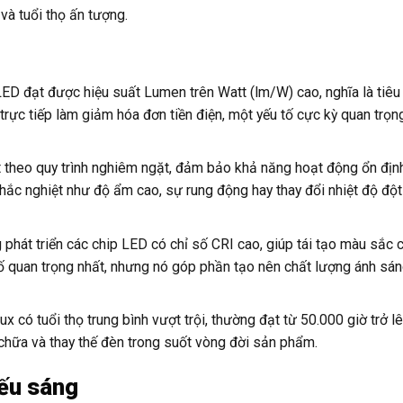
 và tuổi thọ ấn tượng.
D đạt được hiệu suất Lumen trên Watt (lm/W) cao, nghĩa là tiêu t
rực tiếp làm giảm hóa đơn tiền điện, một yếu tố cực kỳ quan trọn
theo quy trình nghiêm ngặt, đảm bảo khả năng hoạt động ổn địn
 khắc nghiệt như độ ẩm cao, sự rung động hay thay đổi nhiệt độ đột
 phát triển các chip LED có chỉ số CRI cao, giúp tái tạo màu sắc 
tố quan trọng nhất, nhưng nó góp phần tạo nên chất lượng ánh sáng
ux có tuổi thọ trung bình vượt trội, thường đạt từ 50.000 giờ trở lê
a chữa và thay thế đèn trong suốt vòng đời sản phẩm.
iếu sáng