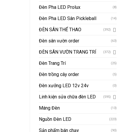
Đèn Pha LED Prolux
(8)
Đèn Pha LED Sân Pickleball
(14)
ĐÈN SÂN THỂ THAO
(392)
Đèn sân vườn order
(63)
ĐÈN SÂN VƯỜN TRANG TRÍ
(372)
Đèn Trang Trí
(25)
Đèn trồng cây order
(5)
Đèn xưởng LED 12v 24v
(0)
Linh kiện sửa chữa đèn LED
(595)
Máng Đèn
(13)
Nguồn Đèn LED
(223)
Sản phẩm bán chạy
(90)