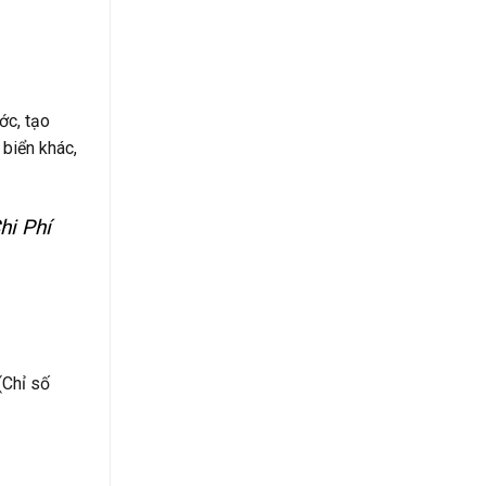
ớc, tạo
 biển khác,
hi Phí
(Chỉ số