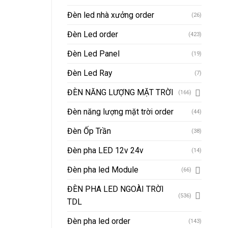
Đèn led nhà xưởng order
(26)
Đèn Led order
(423)
Đèn Led Panel
(19)
Đèn Led Ray
(7)
ĐÈN NĂNG LƯỢNG MẶT TRỜI
(166)
Đèn năng lượng mặt trời order
(44)
Đèn Ốp Trần
(38)
Đèn pha LED 12v 24v
(14)
Đèn pha led Module
(66)
ĐÈN PHA LED NGOÀI TRỜI
(536)
TDL
Đèn pha led order
(143)