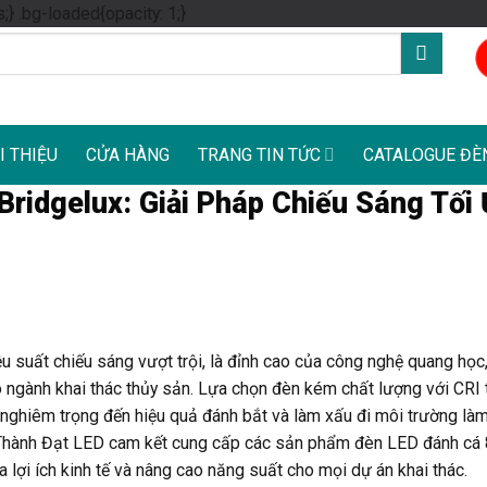
Skip
s;} .bg-loaded{opacity: 1;}
to
content
I THIỆU
CỬA HÀNG
TRANG TIN TỨC
CATALOGUE ĐÈ
ridgelux: Giải Pháp Chiếu Sáng Tối
 suất chiếu sáng vượt trội, là đỉnh cao của công nghệ quang học
 ngành khai thác thủy sản. Lựa chọn đèn kém chất lượng với CRI t
 nghiêm trọng đến hiệu quả đánh bắt và làm xấu đi môi trường làm
g, Thành Đạt LED cam kết cung cấp các sản phẩm đèn LED đánh c
 lợi ích kinh tế và nâng cao năng suất cho mọi dự án khai thác.