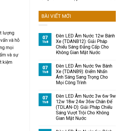
BÀI VIẾT MỚI
t lượng
Đèn LED Âm Nước 12w Bánh
07
 vấn và hỗ
Xe (TDANB12): Giải Pháp
Th8
Chiếu Sáng Đẳng Cấp Cho
óng mọi
Không Gian Mặt Nước
hẩm và sự
ết kiệm
Đèn LED Âm Nước 9w Bánh
07
Xe (TDANB9): Điểm Nhấn
Th8
Ánh Sáng Sang Trọng Cho
Mọi Công Trình
Đèn LED Âm Nước 3w 6w 9w
07
12w 18w 24w 36w Chân Đế
Th8
(TDLAN-D): Giải Pháp Chiếu
Sáng Vượt Trội Cho Không
Gian Mặt Nước