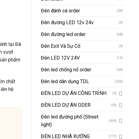
Đèn đánh cá order
(20)
Đèn đường LED 12v 24v
(0)
Đèn đường led order
(68)
ình tại Đà
Đèn Exit Và Sự Cố
(5)
ền vượt
Đèn LED 12V 24V
(15)
ề sản phẩm
Đèn led chống nổ order
(54)
ẩm chất
Đèn led dân dụng TDL
(255)
Liên hệ
ĐÈN LED DỰ ÁN CÔNG TRÌNH
(5)
ĐÈN LED DỰ ÁN ODER
(35)
Đèn led đường phố (Street
(309)
light)
ĐÈN LED NHÀ XƯỞNG
(177)