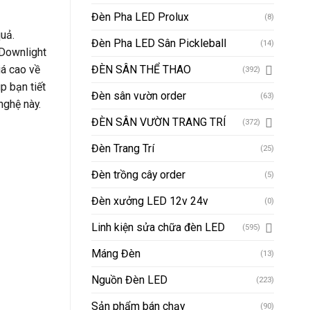
Đèn Pha LED Prolux
(8)
quả.
Đèn Pha LED Sân Pickleball
(14)
 Downlight
iá cao về
ĐÈN SÂN THỂ THAO
(392)
p bạn tiết
Đèn sân vườn order
(63)
nghệ này.
ĐÈN SÂN VƯỜN TRANG TRÍ
(372)
Đèn Trang Trí
(25)
Đèn trồng cây order
(5)
Đèn xưởng LED 12v 24v
(0)
Linh kiện sửa chữa đèn LED
(595)
Máng Đèn
(13)
Nguồn Đèn LED
(223)
Sản phẩm bán chạy
(90)