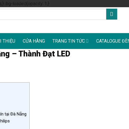
Skip
s;} .bg-loaded{opacity: 1;}
to
content
I THIỆU
CỬA HÀNG
TRANG TIN TỨC
CATALOGUE ĐÈ
ẵng – Thành Đạt LED
ín tại Đà Nẵng
ilips