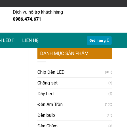
Dịch vụ hỗ trợ khách hàng
0986.474.671
N LED
LIÊN HỆ
Giỏ hàng
DANH MỤC SẢN PHẨM
Chip Đèn LED
(316)
Chống sét
(8)
Dây Led
(4)
Đèn Âm Trần
(130)
Đèn bulb
(10)
Đèn Chùm
(4)