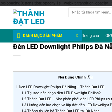
.bg{opacity: 0; transition: opacity 1s; -webkit-transition: opacity 1
Tìm
kiếm:
Trang chủ
GIỚ
DANH MỤC SẢN PHẨM
Đèn LED Downlight Philips Đà N
Nội Dung Chính
[
Ẩn
]
1
Đèn LED Downlight Philips Đà Nẵng – Thành Đạt LED
1.1
Tại sao nên chọn đèn LED Downlight Philips?
1.2
Thành Đạt LED – Nhà phân phối đèn LED Philips uy t
1.3
Hướng dẫn lựa chọn và lắp đặt đèn LED Downlight Ph
1.4
Thông tin liên hệ Thành Đạt LED tại Đà Nẵng