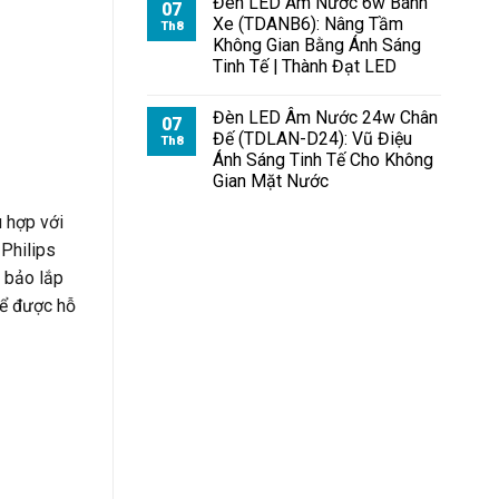
Đèn LED Âm Nước 6w Bánh
07
Xe (TDANB6): Nâng Tầm
Th8
Không Gian Bằng Ánh Sáng
Tinh Tế | Thành Đạt LED
Đèn LED Âm Nước 24w Chân
07
Đế (TDLAN-D24): Vũ Điệu
Th8
Ánh Sáng Tinh Tế Cho Không
Gian Mặt Nước
ù hợp với
 Philips
m bảo lắp
để được hỗ