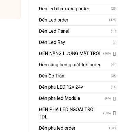
Đèn led nhà xưởng order
(26)
Đèn Led order
(423)
Đèn Led Panel
(19)
Đèn Led Ray
(7)
ĐÈN NĂNG LƯỢNG MẶT TRỜI
(166)
Đèn năng lượng mặt trời order
(44)
Đèn Ốp Trần
(38)
Đèn pha LED 12v 24v
(14)
Đèn pha led Module
(66)
ĐÈN PHA LED NGOÀI TRỜI
(536)
TDL
Đèn pha led order
(143)