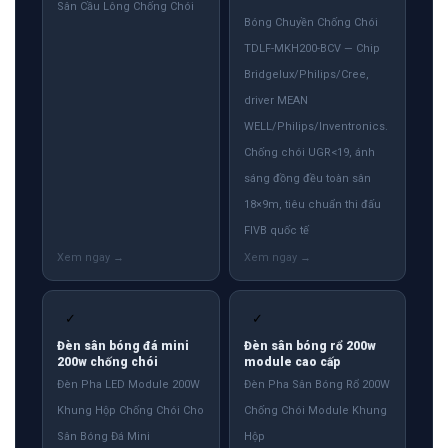
Sân Cầu Lông Chống Chói
Bóng Chuyền Chống Chói
TDLF-MKH200-BCV — Chip
Bridgelux/Philips/Cree,
driver MEAN
WELL/Philips/Inventronics.
Chống chói UGR<19, ánh
sáng đồng đều toàn sân
18×9m, tiêu chuẩn thi đấu
FIVB quốc tế
✓
✓
Đèn sân bóng đá mini
Đèn sân bóng rổ 200w
200w chống chói
module cao cấp
Đèn Pha LED Module 200W
Đèn Pha Sân Bóng Rổ 200W
Khung Hộp Chống Chói Cho
Chống Chói Module Khung
Sân Bóng Đá Mini
Hộp