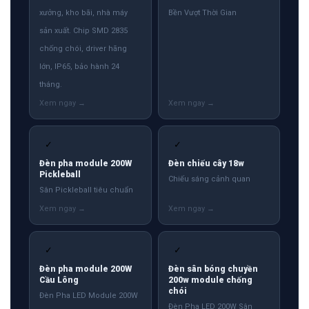
xưởng, kho bãi, nhà máy
Bền Vượt Thời Gian
sản xuất. Chip SMD 2835
chống chói, driver hãng
lớn, IP65, bảo hành 24
tháng.
✓
✓
Đèn pha module 200W
Đèn chiếu cây 18w
Pickleball
Chiếu sáng cảnh quan
Sân Pickleball tiêu chuẩn
✓
✓
Đèn pha module 200W
Đèn sân bóng chuyền
Cầu Lông
200w module chống
chói
Đèn Pha LED Module 200W
Đèn Pha LED 200W Sân