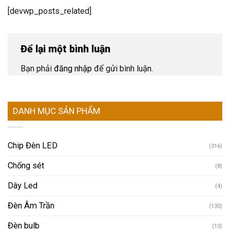
[devwp_posts_related]
Để lại một bình luận
Bạn phải
đăng nhập
để gửi bình luận.
DANH MỤC SẢN PHẨM
Chip Đèn LED
(316)
Chống sét
(8)
Dây Led
(4)
Đèn Âm Trần
(130)
Đèn bulb
(10)