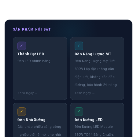
SẢN PHẨM NỔI BẬT
✓
✓
Thành Đạt LED
Đèn Năng Lượng MT
Đèn LED chính hãng
Đèn Năng Lượng Mặt Trời
300W Lắp đặt không cần
điện lưới, không cần đào
đường, bảo hành 24 tháng.
✓
✓
Đèn Nhà Xưởng
Đèn Đường LED
Giải pháp chiếu sáng công
Đèn Đường LED Module
nghiệp thế hệ mới cho nhà
150W TD14 Sáng Chuẩn,