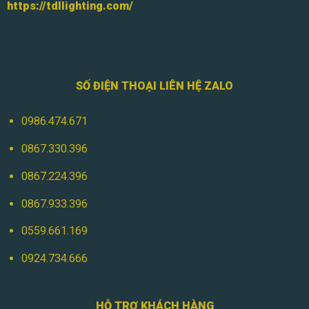
https://tdllighting.com/
SỐ ĐIỆN THOẠI LIÊN HỆ ZALO
0986.474.671
0867.330.396
0867.224.396
0867.933.396
0559.661.169
0924.734.666
HỖ TRỢ KHÁCH HÀNG