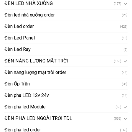
ĐÈN LED NHÀ XƯỞNG
(177)
Đèn led nhà xưởng order
(26)
Đèn Led order
(423)
Đèn Led Panel
(19)
Đèn Led Ray
(7)
ĐÈN NĂNG LƯỢNG MẶT TRỜI
(166)
Đèn năng lượng mặt trời order
(44)
Đèn Ốp Trần
(38)
Đèn pha LED 12v 24v
(14)
Đèn pha led Module
(66)
ĐÈN PHA LED NGOÀI TRỜI TDL
(536)
Đèn pha led order
(143)