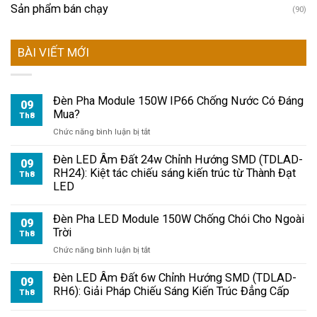
Sản phẩm bán chạy
(90)
BÀI VIẾT MỚI
Đèn Pha Module 150W IP66 Chống Nước Có Đáng
09
Mua?
Th8
ở
Chức năng bình luận bị tắt
Đèn
Pha
Đèn LED Âm Đất 24w Chỉnh Hướng SMD (TDLAD-
09
Module
RH24): Kiệt tác chiếu sáng kiến trúc từ Thành Đạt
Th8
150W
LED
IP66
Chống
Đèn Pha LED Module 150W Chống Chói Cho Ngoài
Nước
09
Trời
Có
Th8
Đáng
ở
Chức năng bình luận bị tắt
Mua?
Đèn
Pha
Đèn LED Âm Đất 6w Chỉnh Hướng SMD (TDLAD-
09
LED
RH6): Giải Pháp Chiếu Sáng Kiến Trúc Đẳng Cấp
Th8
Module
150W