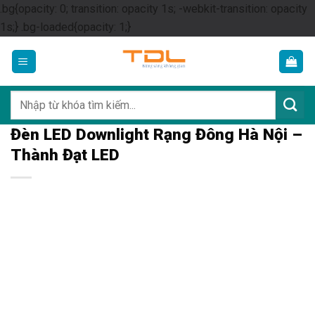
.bg{opacity: 0; transition: opacity 1s; -webkit-transition: opacity
Skip
1s;} .bg-loaded{opacity: 1;}
to
content
Tìm
kiếm:
Đèn LED Downlight Rạng Đông Hà Nội –
Thành Đạt LED