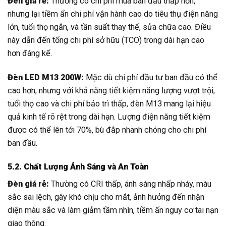
Đèn giá rẻ:
Thường có chi phí mua ban đầu thấp hơn,
nhưng lại tiềm ẩn chi phí vận hành cao do tiêu thụ điện năng
lớn, tuổi thọ ngắn, và tần suất thay thế, sửa chữa cao. Điều
này dẫn đến tổng chi phí sở hữu (TCO) trong dài hạn cao
hơn đáng kể.
Đèn LED M13 200W:
Mặc dù chi phí đầu tư ban đầu có thể
cao hơn, nhưng với khả năng tiết kiệm năng lượng vượt trội,
tuổi thọ cao và chi phí bảo trì thấp, đèn M13 mang lại hiệu
quả kinh tế rõ rệt trong dài hạn. Lượng điện năng tiết kiệm
được có thể lên tới 70%, bù đắp nhanh chóng cho chi phí
ban đầu.
5.2. Chất Lượng Ánh Sáng và An Toàn
Đèn giá rẻ:
Thường có CRI thấp, ánh sáng nhấp nháy, màu
sắc sai lệch, gây khó chịu cho mắt, ảnh hưởng đến nhận
diện màu sắc và làm giảm tầm nhìn, tiềm ẩn nguy cơ tai nạn
giao thông.