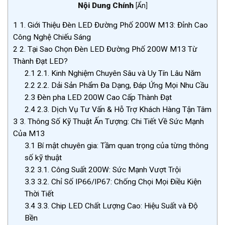
Nội Dung Chính
[
Ẩn
]
1
1. Giới Thiệu Đèn LED Đường Phố 200W M13: Đỉnh Cao
Công Nghệ Chiếu Sáng
2
2. Tại Sao Chọn Đèn LED Đường Phố 200W M13 Từ
Thành Đạt LED?
2.1
2.1. Kinh Nghiệm Chuyên Sâu và Uy Tín Lâu Năm
2.2
2.2. Dải Sản Phẩm Đa Dạng, Đáp Ứng Mọi Nhu Cầu
2.3
Đèn pha LED 200W Cao Cấp Thành Đạt
2.4
2.3. Dịch Vụ Tư Vấn & Hỗ Trợ Khách Hàng Tận Tâm
3
3. Thông Số Kỹ Thuật Ấn Tượng: Chi Tiết Về Sức Mạnh
Của M13
3.1
Bí mật chuyên gia: Tầm quan trọng của từng thông
số kỹ thuật
3.2
3.1. Công Suất 200W: Sức Mạnh Vượt Trội
3.3
3.2. Chỉ Số IP66/IP67: Chống Chọi Mọi Điều Kiện
Thời Tiết
3.4
3.3. Chip LED Chất Lượng Cao: Hiệu Suất và Độ
Bền