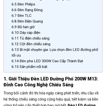
6.5
Đèn Philips
6.6
Đèn Rạng Đông
6.7
Đèn TLC
6.8
Đèn Điện Quang
6.9
Bộ hẹn giờ
6.10
Dây cáp điện
6.11
Tủ điện chiếu sáng
6.12
Cột đèn chiếu sáng
6.13
Bí mật chuyên gia: Lựa chọn đèn LED đường phố
tối ưu
6.14
Đèn pha LED 300W Cao Cấp Thành Đạt
6.15
Sản phẩm nổi bật
1. Giới Thiệu Đèn LED Đường Phố 200W M13:
Đỉnh Cao Công Nghệ Chiếu Sáng
Trong bối cảnh đô thị hóa ngày càng phát triển, nhu cầu về
hệ thống chiếu sáng công cộng hiệu quả, tiết kiệm và bền
vững trở nên cấp thiết hơn bao giờ hết.
Đèn LED đường