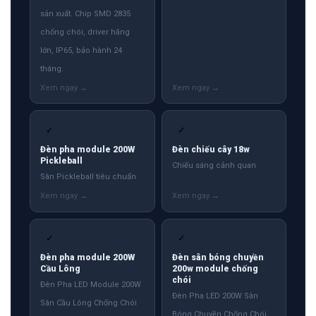
sản xuất. Chip SMD 2835
chống chói, driver hãng
lớn, IP65, bảo hành 24
tháng.
✓
✓
Đèn pha module 200W
Đèn chiếu cây 18w
Pickleball
Chiếu sáng cảnh quan
Sân Pickleball tiêu chuẩn
✓
✓
Đèn pha module 200W
Đèn sân bóng chuyền
Cầu Lông
200w module chống
chói
Đèn Pha LED Module 200W
Đèn Pha LED 200W Sân
Sân Cầu Lông Chống Chói
Bóng Chuyền Chống Chói