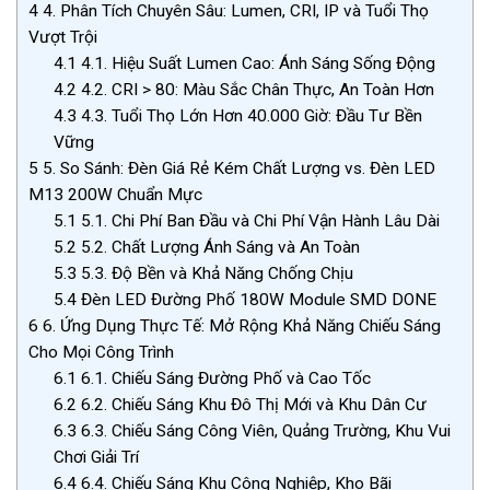
4
4. Phân Tích Chuyên Sâu: Lumen, CRI, IP và Tuổi Thọ
Vượt Trội
4.1
4.1. Hiệu Suất Lumen Cao: Ánh Sáng Sống Động
4.2
4.2. CRI > 80: Màu Sắc Chân Thực, An Toàn Hơn
4.3
4.3. Tuổi Thọ Lớn Hơn 40.000 Giờ: Đầu Tư Bền
Vững
5
5. So Sánh: Đèn Giá Rẻ Kém Chất Lượng vs. Đèn LED
M13 200W Chuẩn Mực
5.1
5.1. Chi Phí Ban Đầu và Chi Phí Vận Hành Lâu Dài
5.2
5.2. Chất Lượng Ánh Sáng và An Toàn
5.3
5.3. Độ Bền và Khả Năng Chống Chịu
5.4
Đèn LED Đường Phố 180W Module SMD DONE
6
6. Ứng Dụng Thực Tế: Mở Rộng Khả Năng Chiếu Sáng
Cho Mọi Công Trình
6.1
6.1. Chiếu Sáng Đường Phố và Cao Tốc
6.2
6.2. Chiếu Sáng Khu Đô Thị Mới và Khu Dân Cư
6.3
6.3. Chiếu Sáng Công Viên, Quảng Trường, Khu Vui
Chơi Giải Trí
6.4
6.4. Chiếu Sáng Khu Công Nghiệp, Kho Bãi