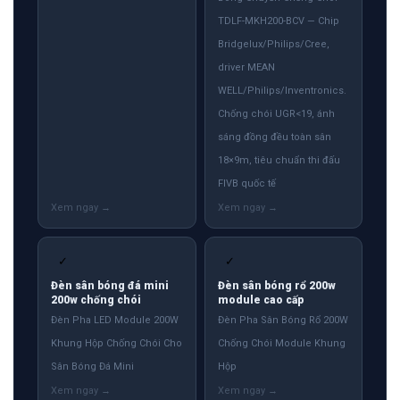
TDLF-MKH200-BCV — Chip
Bridgelux/Philips/Cree,
driver MEAN
WELL/Philips/Inventronics.
Chống chói UGR<19, ánh
sáng đồng đều toàn sân
18×9m, tiêu chuẩn thi đấu
FIVB quốc tế
✓
✓
Đèn sân bóng đá mini
Đèn sân bóng rổ 200w
200w chống chói
module cao cấp
Đèn Pha LED Module 200W
Đèn Pha Sân Bóng Rổ 200W
Khung Hộp Chống Chói Cho
Chống Chói Module Khung
Sân Bóng Đá Mini
Hộp