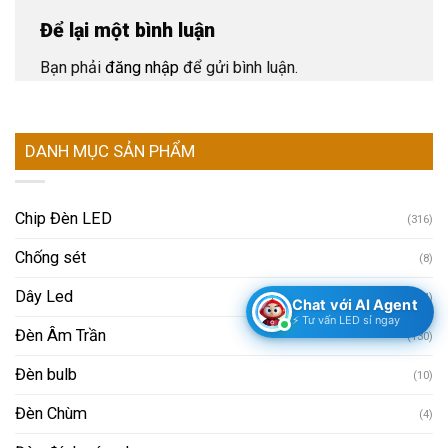
Để lại một bình luận
Bạn phải
đăng nhập
để gửi bình luận.
DANH MỤC SẢN PHẨM
Chip Đèn LED
(316)
Chống sét
(8)
Dây Led
(4)
Chat với AI Agent
⚡ Tư vấn LED sỉ ngay
Đèn Âm Trần
(130)
Đèn bulb
(10)
Đèn Chùm
(4)