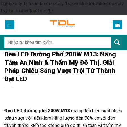
.bg{opacity: 0; transition: opacity 1s; -webkit-transition: opacity
Skip
1s;} .bg-loaded{opacity: 1;}
to
content
Tìm
kiếm:
Đèn LED Đường Phố 200W M13: Nâng
Tầm An Ninh & Thẩm Mỹ Đô Thị, Giải
Pháp Chiếu Sáng Vượt Trội Từ Thành
Đạt LED
Đèn LED đường phố 200W M13
mang đến hiệu suất chiếu
sáng vượt trội, tiết kiệm năng lượng đến 70% so với đèn
truyền thống, kiến tạo không gian đô thị an toàn và thẩm mỹ