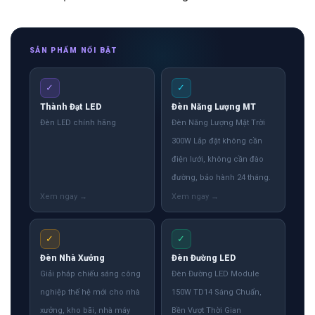
SẢN PHẨM NỔI BẬT
✓
✓
Thành Đạt LED
Đèn Năng Lượng MT
Đèn LED chính hãng
Đèn Năng Lượng Mặt Trời
300W Lắp đặt không cần
điện lưới, không cần đào
đường, bảo hành 24 tháng.
✓
✓
Đèn Nhà Xưởng
Đèn Đường LED
Giải pháp chiếu sáng công
Đèn Đường LED Module
nghiệp thế hệ mới cho nhà
150W TD14 Sáng Chuẩn,
xưởng, kho bãi, nhà máy
Bền Vượt Thời Gian