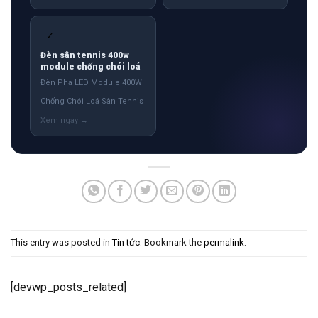
✓
Đèn sân tennis 400w
module chống chói loá
Đèn Pha LED Module 400W
Chống Chói Loá Sân Tennis
This entry was posted in
Tin tức
. Bookmark the
permalink
.
[devwp_posts_related]