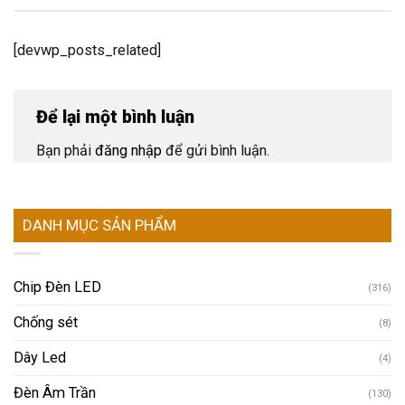
[devwp_posts_related]
Để lại một bình luận
Bạn phải
đăng nhập
để gửi bình luận.
DANH MỤC SẢN PHẨM
Chip Đèn LED
(316)
Chống sét
(8)
Dây Led
(4)
Đèn Âm Trần
(130)