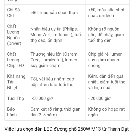
Chỉ Số
<50, màu sắc nhợt
>80, màu sắc chân thực
CRI
nhạt, sai lệch
Chất
Nhãn hiệu uy tín (Philips,
Không rõ nguồn
Lượng
Mean Well, Tridonic…), tuổi
gốc, dễ cháy, giảm
Nguồn
thọ cao, ổn định
tuổi thọ đèn
(Driver)
Chất
Thương hiệu lớn (Osram,
Chip giá rẻ, lumen
Lượng
Cree, Lumileds…), lumen
suy giảm nhanh
Chip LED
suy giảm chậm
chóng
Khả năng
Kém, dẫn đến quá
Tốt, vật liệu nhôm cao
Tản
nhiệt, giảm tuổi thọ
cấp, đảm bảo tuổi thọ
Nhiệt
và hiệu suất
Tuổi Thọ
>50.000 giờ
<20.000 giờ
Bảo
Cam kết rõ ràng, thời gian
Không có hoặc rất
hành
dài (2-5 năm)
ngắn
Việc lựa chọn đèn LED đường phố 250W M13 từ Thành Đạt