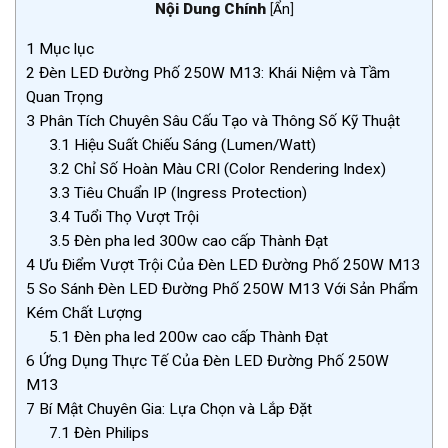
Nội Dung Chính
[
Ẩn
]
1
Mục lục
2
Đèn LED Đường Phố 250W M13: Khái Niệm và Tầm
Quan Trọng
3
Phân Tích Chuyên Sâu Cấu Tạo và Thông Số Kỹ Thuật
3.1
Hiệu Suất Chiếu Sáng (Lumen/Watt)
3.2
Chỉ Số Hoàn Màu CRI (Color Rendering Index)
3.3
Tiêu Chuẩn IP (Ingress Protection)
3.4
Tuổi Thọ Vượt Trội
3.5
Đèn pha led 300w cao cấp Thành Đạt
4
Ưu Điểm Vượt Trội Của Đèn LED Đường Phố 250W M13
5
So Sánh Đèn LED Đường Phố 250W M13 Với Sản Phẩm
Kém Chất Lượng
5.1
Đèn pha led 200w cao cấp Thành Đạt
6
Ứng Dụng Thực Tế Của Đèn LED Đường Phố 250W
M13
7
Bí Mật Chuyên Gia: Lựa Chọn và Lắp Đặt
7.1
Đèn Philips