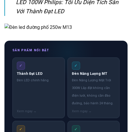
LED 100W Philips: Tối Ưu Diện Tích Sân
Với Thành Đạt LED
SẢN PHẨM NỔI BẬT
✓
✓
Thành Đạt LED
Đèn Năng Lượng MT
Đèn LED chính hãng
Đèn Năng Lượng Mặt Trời
300W Lắp đặt không cần
điện lưới, không cần đào
đường, bảo hành 24 tháng.
✓
✓