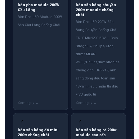
Đèn pha module 200W
Đèn sân bóng chuyền
Cầu Lông
200w module chống
chói
Đèn Pha LED Module 200W
Đèn Pha LED 200W Sân
Sân Cầu Lông Chống Chói
Bóng Chuyền Chống Chói
TDLF-MKH200-BCV — Chip
Bridgelux/Philips/Cree,
driver MEAN
WELL/Philips/Inventronics.
Chống chói UGR<19, ánh
sáng đồng đều toàn sân
18×9m, tiêu chuẩn thi đấu
FIVB quốc tế
✓
✓
Đèn sân bóng đá mini
Đèn sân bóng rổ 200w
200w chống chói
module cao cấp