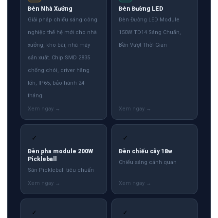
Đèn Nhà Xưởng
Đèn Đường LED
Giải pháp chiếu sáng công
Đèn Đường LED Module
nghiệp thế hệ mới cho nhà
150W TD14 Sáng Chuẩn,
xưởng, kho bãi, nhà máy
Bền Vượt Thời Gian
sản xuất. Chip SMD 2835
chống chói, driver hãng
lớn, IP65, bảo hành 24
tháng.
✓
✓
Đèn pha module 200W
Đèn chiếu cây 18w
Pickleball
Chiếu sáng cảnh quan
Sân Pickleball tiêu chuẩn
✓
✓