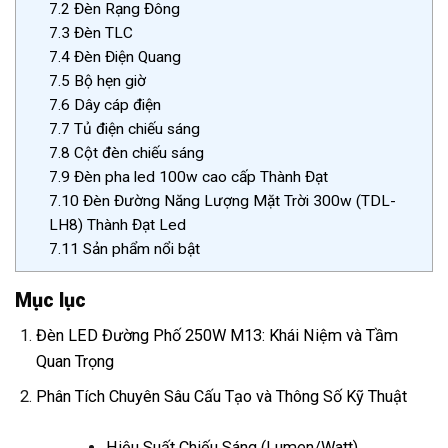
7.2
Đèn Rạng Đông
7.3
Đèn TLC
7.4
Đèn Điện Quang
7.5
Bộ hẹn giờ
7.6
Dây cáp điện
7.7
Tủ điện chiếu sáng
7.8
Cột đèn chiếu sáng
7.9
Đèn pha led 100w cao cấp Thành Đạt
7.10
Đèn Đường Năng Lượng Mặt Trời 300w (TDL-
LH8) Thành Đạt Led
7.11
Sản phẩm nổi bật
Mục lục
Đèn LED Đường Phố 250W M13: Khái Niệm và Tầm
Quan Trọng
Phân Tích Chuyên Sâu Cấu Tạo và Thông Số Kỹ Thuật
Hiệu Suất Chiếu Sáng (Lumen/Watt)