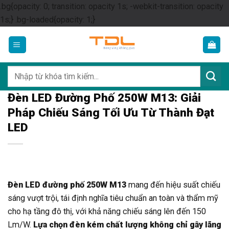
.bg{opacity: 0; transition: opacity 1s; -webkit-transition: opacity
Skip
1s;} .bg-loaded{opacity: 1;}
to
content
Tìm
kiếm:
Đèn LED Đường Phố 250W M13: Giải
Pháp Chiếu Sáng Tối Ưu Từ Thành Đạt
LED
Đèn LED đường phố 250W M13
mang đến hiệu suất chiếu
sáng vượt trội, tái định nghĩa tiêu chuẩn an toàn và thẩm mỹ
cho hạ tầng đô thị, với khả năng chiếu sáng lên đến 150
Lm/W.
Lựa chọn đèn kém chất lượng không chỉ gây lãng