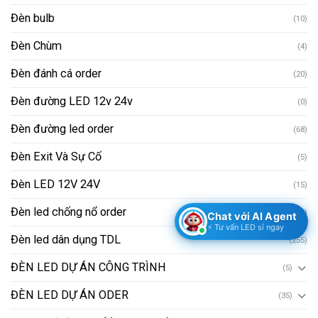
Đèn bulb
(10)
Đèn Chùm
(4)
Đèn đánh cá order
(20)
Đèn đường LED 12v 24v
(0)
Đèn đường led order
(68)
Đèn Exit Và Sự Cố
(5)
Đèn LED 12V 24V
(15)
Đèn led chống nổ order
(54)
Chat với AI Agent
⚡ Tư vấn LED sỉ ngay
Đèn led dân dụng TDL
(255)
ĐÈN LED DỰ ÁN CÔNG TRÌNH
(5)
ĐÈN LED DỰ ÁN ODER
(35)