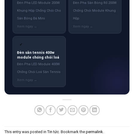
Đèn Pha LED Module 200W
Đèn Pha Sân Bóng Rổ 200W
Khung Hộp Chống Chói Cho
Chống Chói Module Khung
Sân Bóng Đá Mini
Hộp
✓
Đèn sân tennis 400w
module chống chói loá
Đèn Pha LED Module 400W
Chống Chói Loá Sân Tennis
This entry was posted in
Tin tức
. Bookmark the
permalink
.