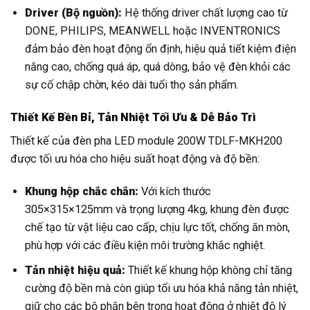
Driver (Bộ nguồn):
Hệ thống driver chất lượng cao từ
DONE, PHILIPS, MEANWELL hoặc INVENTRONICS
đảm bảo đèn hoạt động ổn định, hiệu quả tiết kiệm điện
năng cao, chống quá áp, quá dòng, bảo vệ đèn khỏi các
sự cố chập chờn, kéo dài tuổi thọ sản phẩm.
Thiết Kế Bền Bỉ, Tản Nhiệt Tối Ưu & Dễ Bảo Trì
Thiết kế của đèn pha LED module 200W TDLF-MKH200
được tối ưu hóa cho hiệu suất hoạt động và độ bền:
Khung hộp chắc chắn:
Với kích thước
305×315×125mm và trọng lượng 4kg, khung đèn được
chế tạo từ vật liệu cao cấp, chịu lực tốt, chống ăn mòn,
phù hợp với các điều kiện môi trường khắc nghiệt.
Tản nhiệt hiệu quả:
Thiết kế khung hộp không chỉ tăng
cường độ bền mà còn giúp tối ưu hóa khả năng tản nhiệt,
giữ cho các bộ phận bên trong hoạt động ở nhiệt độ lý