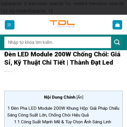
.bg{opacity: 0; transition: opacity 1s; -webkit-transition: opacity
Skip
1s;} .bg-loaded{opacity: 1;}
to
content
Tìm
kiếm:
Đèn LED Module 200W Chống Chói: Giá
Sỉ, Kỹ Thuật Chi Tiết | Thành Đạt Led
Nội Dung Chính
[
Ẩn
]
1
Đèn Pha LED Module 200W Khung Hộp: Giải Pháp Chiếu
Sáng Công Suất Lớn, Chống Chói Hiệu Quả
1.1
Công Suất Mạnh Mẽ & Tùy Chọn Ánh Sáng Linh