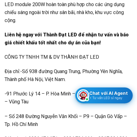
LED module 200W hoàn toàn phù hợp cho các ứng dụng
chiếu sáng ngoài trời như sân bãi, nhà kho, khu vực công
cộng.
Liên hệ ngay với Thành Đạt LED để nhận tư vấn và báo
giá chiết khấu tốt nhất cho dự án của bạn!
CÔNG TY TNHH TM & DV THÀNH ĐẠT LED
Địa chỉ:-Số 938 đường Quang Trung, Phường Yên Nghĩa,
Thành phố Hà Nội, Việt Nam.
Chat với AI Agent
-91 Phước Lý 14 – P. Hòa Minh – Q. Liên Chiểu – Tp. Bà Rịa
⚡ Tư vấn LED sỉ ngay
– Vũng Tàu
– Số 248 Đường Nguyễn Văn Khối – P.9 – Quận Gò Vấp –
Tp. Hồ Chí Minh