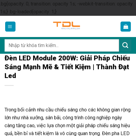
.bg{opacity: 0; transition: opacity 1s; -webkit-transition: opacity
Skip
1s;} .bg-loaded{opacity: 1;}
to
content
Tìm
kiếm:
Đèn LED Module 200W: Giải Pháp Chiếu
Sáng Mạnh Mẽ & Tiết Kiệm | Thành Đạt
Led
Trong bối cảnh nhu cầu chiếu sáng cho các không gian rộng
lớn như nhà xưởng, sân bãi, công trình công nghiệp ngày
càng tăng cao, việc lựa chọn một giải pháp chiếu sáng hiệu
quả, bền bỉ và tiết kiệm là vô cùng quan trọng. Đèn pha LED