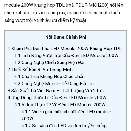
module 200W khung hộp TDL (mã: TDLF-MKH200) nổi lên
như một ứng cử viên sáng giá, mang đến hiệu suất chiếu
sáng vượt trội và nhiều ưu điểm kỹ thuật.
Nội Dung Chính
[
Ẩn
]
1
Khám Phá Đèn Pha LED Module 200W Khung Hộp TDL
1.1
Tính Năng Vượt Trội Của Đèn LED Module 200W
1.2
Công Nghệ Chiếu Sáng Hiện Đại
2
Thiết Kế Bền Bỉ Và Thông Minh
2.1
Cấu Trúc Khung Hộp Chắc Chắn
2.2
Công Nghệ Module Dễ Dàng Bảo Trì
3
Sản Xuất Tại Việt Nam – Chất Lượng Vượt Trội
4
Ứng Dụng Thực Tế Của Đèn LED Module 200W
4.1
Video Thực Tế Về Đèn LED Module 200W
4.1.1
Video giới thiệu chi tiết đèn LED module
200W
4.1.2
So sánh đèn LED và đèn truyền thống