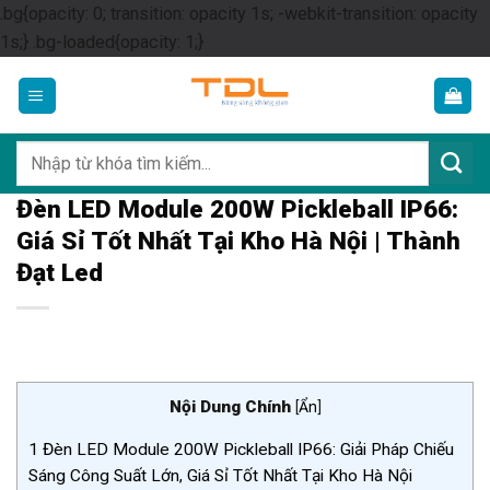
.bg{opacity: 0; transition: opacity 1s; -webkit-transition: opacity
Skip
1s;} .bg-loaded{opacity: 1;}
to
content
Tìm
kiếm:
Đèn LED Module 200W Pickleball IP66:
Giá Sỉ Tốt Nhất Tại Kho Hà Nội | Thành
Đạt Led
Nội Dung Chính
[
Ẩn
]
1
Đèn LED Module 200W Pickleball IP66: Giải Pháp Chiếu
Sáng Công Suất Lớn, Giá Sỉ Tốt Nhất Tại Kho Hà Nội