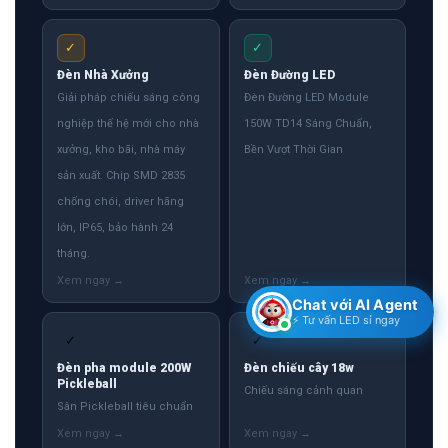
✓
✓
Đèn Nhà Xưởng
Đèn Đường LED
Giải pháp chiếu sáng công
Đèn Đường LED Module
nghiệp thế hệ mới cho nhà
150W TD14 Sáng Chuẩn,
xưởng, kho bãi, nhà máy
Bền Vượt Thời Gian
sản xuất. Chip SMD 2835
chống chói, driver hãng
lớn, IP65, bảo hành 24
tháng.
Chat với AI Agent
⚡ Tư vấn LED sỉ ngay
✓
✓
Đèn pha module 200W
Đèn chiếu cây 18w
Pickleball
Chiếu sáng cảnh quan
Sân Pickleball tiêu chuẩn