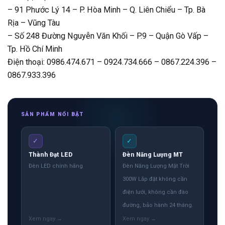
– 91 Phước Lý 14 – P. Hòa Minh – Q. Liên Chiểu – Tp. Bà
Rịa – Vũng Tàu
– Số 248 Đường Nguyễn Văn Khối – P.9 – Quận Gò Vấp –
Tp. Hồ Chí Minh
Điện thoại: 0986.474.671 – 0924.734.666 – 0867.224.396 –
0867.933.396
SẢN PHẨM NỔI BẬT
✓
✓
Thành Đạt LED
Đèn Năng Lượng MT
Đèn LED chính hãng
Đèn Năng Lượng Mặt Trời
300W Lắp đặt không cần
điện lưới, không cần đào
đường, bảo hành 24 tháng.