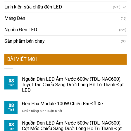
Linh kiện sửa chữa đèn LED
(595)
Máng Đèn
(13)
Nguồn Đèn LED
(223)
Sản phẩm bán chạy
(90)
BÀI VIẾT MỚI
Nguồn Đèn LED Âm Nước 600w (TDL-NAC600):
08
Tuyệt Tác Chiếu Sáng Dưới Lòng Hồ Từ Thành Đạt
Th8
LED
Đèn Pha Module 100W Chiếu Bãi Đỗ Xe
08
Th8
ở
Chức năng bình luận bị tắt
Đèn
Pha
Nguồn Đèn LED Âm Nước 500w (TDL-NAC500):
08
Module
Cột Mốc Chiếu Sáng Dưới Lòng Hồ Từ Thành Đạt
Th8