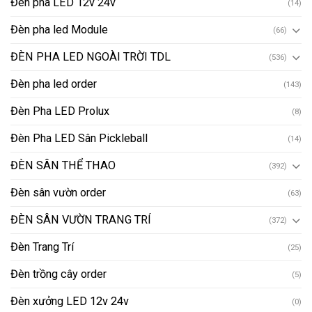
Đèn pha LED 12v 24v
(14)
Đèn pha led Module
(66)
ĐÈN PHA LED NGOÀI TRỜI TDL
(536)
Đèn pha led order
(143)
Đèn Pha LED Prolux
(8)
Đèn Pha LED Sân Pickleball
(14)
ĐÈN SÂN THỂ THAO
(392)
Đèn sân vườn order
(63)
ĐÈN SÂN VƯỜN TRANG TRÍ
(372)
Đèn Trang Trí
(25)
Đèn trồng cây order
(5)
Đèn xưởng LED 12v 24v
(0)