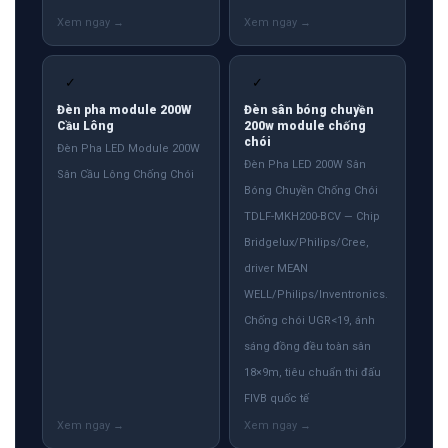
✓
✓
Đèn pha module 200W
Đèn sân bóng chuyền
Cầu Lông
200w module chống
chói
Đèn Pha LED Module 200W
Đèn Pha LED 200W Sân
Sân Cầu Lông Chống Chói
Bóng Chuyền Chống Chói
TDLF-MKH200-BCV — Chip
Bridgelux/Philips/Cree,
driver MEAN
WELL/Philips/Inventronics.
Chống chói UGR<19, ánh
sáng đồng đều toàn sân
18×9m, tiêu chuẩn thi đấu
FIVB quốc tế