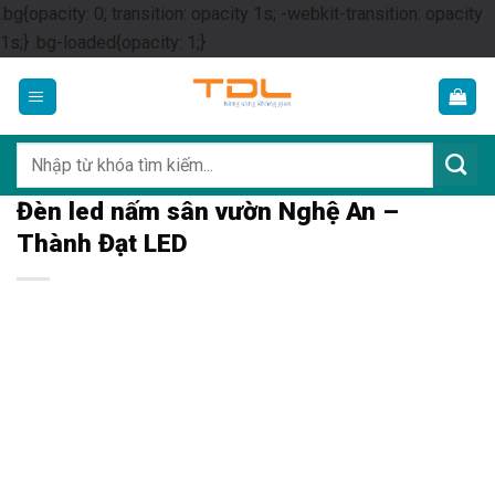
.bg{opacity: 0; transition: opacity 1s; -webkit-transition: opacity
Skip
1s;} .bg-loaded{opacity: 1;}
to
content
Tìm
kiếm:
Đèn led nấm sân vườn Nghệ An –
Thành Đạt LED