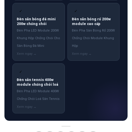
✓
✓
Đèn sân bóng đá mini
Đèn sân bóng rổ 200w
200w chống chói
module cao cấp
Đèn Pha LED Module 200W
Đèn Pha Sân Bóng Rổ 200W
Khung Hộp Chống Chói Cho
Chống Chói Module Khung
Sân Bóng Đá Mini
Hộp
✓
Đèn sân tennis 400w
module chống chói loá
Đèn Pha LED Module 400W
Chống Chói Loá Sân Tennis