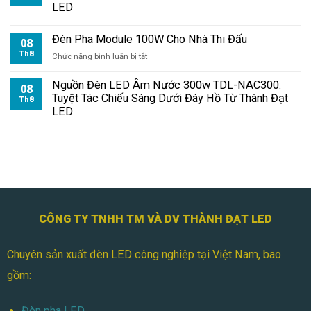
100W
LED
Chiếu
Bãi
Đèn Pha Module 100W Cho Nhà Thi Đấu
Đỗ
08
Xe
Th8
ở
Chức năng bình luận bị tắt
Đèn
Pha
Nguồn Đèn LED Âm Nước 300w TDL-NAC300:
08
Module
Tuyệt Tác Chiếu Sáng Dưới Đáy Hồ Từ Thành Đạt
Th8
100W
LED
Cho
Nhà
Thi
Đấu
CÔNG TY TNHH TM VÀ DV THÀNH ĐẠT LED
Chuyên sản xuất đèn LED công nghiệp tại Việt Nam, bao
gồm:
Đèn pha LED