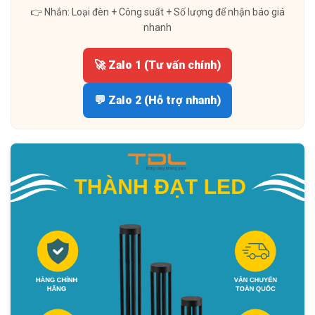
👉 Nhắn: Loại đèn + Công suất + Số lượng để nhận báo giá
nhanh
🚀 Zalo 1 (Tư vấn chính)
💬 Zalo 2 (Hỗ trợ nhanh)