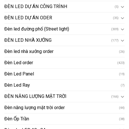
ĐÈN LED DỰ ÁN CÔNG TRÌNH
(5)
ĐÈN LED DỰ ÁN ODER
(35)
Đèn led đường phố (Street light)
(309)
ĐÈN LED NHÀ XƯỞNG
(177)
Đèn led nhà xưởng order
(26)
Đèn Led order
(423)
Đèn Led Panel
(19)
Đèn Led Ray
(7)
ĐÈN NĂNG LƯỢNG MẶT TRỜI
(166)
Đèn năng lượng mặt trời order
(44)
Đèn Ốp Trần
(38)