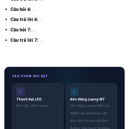
Câu hỏi 6:
…
Câu trả lời 6:
…
Câu hỏi 7:
…
Câu trả lời 7:
…
SẢN PHẨM NỔI BẬT
✓
✓
Thành Đạt LED
Đèn Năng Lượng MT
Đèn LED chính hãng
Đèn Năng Lượng Mặt Trời
300W Lắp đặt không cần
điện lưới, không cần đào
đường, bảo hành 24 tháng.