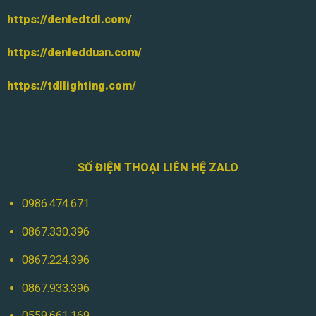
https://denledtdl.com/
https://denledduan.com/
https://tdllighting.com/
SỐ ĐIỆN THOẠI LIÊN HỆ ZALO
0986.474.671
0867.330.396
0867.224.396
0867.933.396
0559.661.169