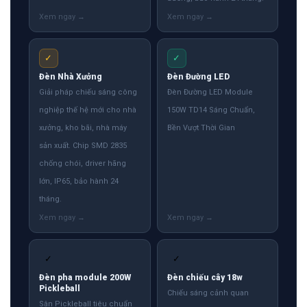
✓
✓
Đèn Nhà Xưởng
Đèn Đường LED
Giải pháp chiếu sáng công
Đèn Đường LED Module
nghiệp thế hệ mới cho nhà
150W TD14 Sáng Chuẩn,
xưởng, kho bãi, nhà máy
Bền Vượt Thời Gian
sản xuất. Chip SMD 2835
chống chói, driver hãng
lớn, IP65, bảo hành 24
tháng.
✓
✓
Đèn pha module 200W
Đèn chiếu cây 18w
Pickleball
Chiếu sáng cảnh quan
Sân Pickleball tiêu chuẩn