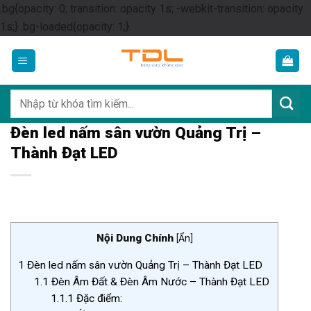
.bg{opacity: 0; transition: opacity 1s; -webkit-transition: opacity
Skip
1s;} .bg-loaded{opacity: 1;}
to
content
Tìm
kiếm:
Đèn led nấm sân vườn Quảng Trị –
Thành Đạt LED
Nội Dung Chính
[
Ẩn
]
1
Đèn led nấm sân vườn Quảng Trị – Thành Đạt LED
1.1
Đèn Âm Đất & Đèn Âm Nước – Thành Đạt LED
1.1.1
Đặc điểm: