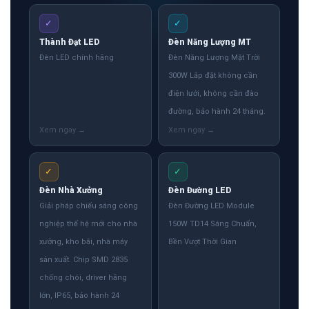
✓
✓
Thành Đạt LED
Đèn Năng Lượng MT
Đèn LED chính hãng
Đèn Năng Lượng Mặt Trời
300W Lắp đặt không cần
điện lưới, không cần đào
đường, bảo hành 24 tháng.
✓
✓
Đèn Nhà Xưởng
Đèn Đường LED
Giải pháp chiếu sáng công
Đèn Đường LED Module
nghiệp thế hệ mới cho nhà
150W TD14 Sáng Chuẩn,
xưởng, kho bãi, nhà máy
Bền Vượt Thời Gian
sản xuất. Chip SMD 2835
chống chói, driver hãng
lớn, IP65, bảo hành 24