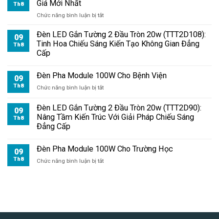
Giá Mới Nhất
Th8
ở
Chức năng bình luận bị tắt
Đèn
Pha
Đèn LED Gắn Tường 2 Đầu Tròn 20w (TTT2D108):
09
LED
Tinh Hoa Chiếu Sáng Kiến Tạo Không Gian Đẳng
Th8
Module
Cấp
150W
Chính
Đèn Pha Module 100W Cho Bệnh Viện
Hãng
09
TDL
Th8
ở
Chức năng bình luận bị tắt
|
Đèn
Báo
Pha
Đèn LED Gắn Tường 2 Đầu Tròn 20w (TTT2D90):
09
Giá
Module
Nâng Tầm Kiến Trúc Với Giải Pháp Chiếu Sáng
Th8
Mới
100W
Đẳng Cấp
Nhất
Cho
Bệnh
Đèn Pha Module 100W Cho Trường Học
Viện
09
Th8
ở
Chức năng bình luận bị tắt
Đèn
Pha
Module
100W
Cho
Trường