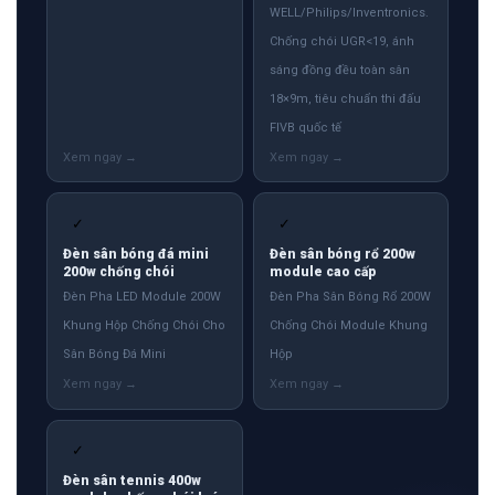
WELL/Philips/Inventronics.
Chống chói UGR<19, ánh
sáng đồng đều toàn sân
18×9m, tiêu chuẩn thi đấu
FIVB quốc tế
✓
✓
Đèn sân bóng đá mini
Đèn sân bóng rổ 200w
200w chống chói
module cao cấp
Đèn Pha LED Module 200W
Đèn Pha Sân Bóng Rổ 200W
Khung Hộp Chống Chói Cho
Chống Chói Module Khung
Sân Bóng Đá Mini
Hộp
✓
Đèn sân tennis 400w