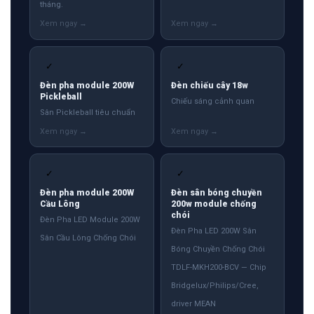
tháng.
✓
✓
Đèn pha module 200W
Đèn chiếu cây 18w
Pickleball
Chiếu sáng cảnh quan
Sân Pickleball tiêu chuẩn
✓
✓
Đèn pha module 200W
Đèn sân bóng chuyền
Cầu Lông
200w module chống
chói
Đèn Pha LED Module 200W
Đèn Pha LED 200W Sân
Sân Cầu Lông Chống Chói
Bóng Chuyền Chống Chói
TDLF-MKH200-BCV — Chip
Bridgelux/Philips/Cree,
driver MEAN