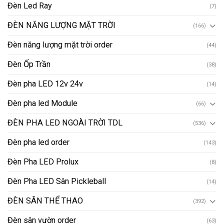
Đèn Led Ray
(7)
ĐÈN NĂNG LƯỢNG MẶT TRỜI
(166)
Đèn năng lượng mặt trời order
(44)
Đèn Ốp Trần
(38)
Đèn pha LED 12v 24v
(14)
Đèn pha led Module
(66)
ĐÈN PHA LED NGOÀI TRỜI TDL
(536)
Đèn pha led order
(143)
Đèn Pha LED Prolux
(8)
Đèn Pha LED Sân Pickleball
(14)
ĐÈN SÂN THỂ THAO
(392)
Đèn sân vườn order
(63)