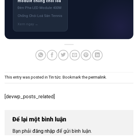
module chống chói loá
Đèn Pha LED Module 400W
Chống Chói Loá Sân Tennis
This entry was posted in
Tin tức
. Bookmark the
permalink
.
[devwp_posts_related]
Để lại một bình luận
Bạn phải
đăng nhập
để gửi bình luận.