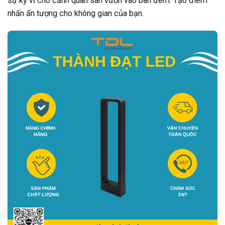
sự kỳ vĩ cho cảnh quan sân vườn vào ban đêm. Tạo điểm
nhấn ấn tượng cho không gian của bạn.