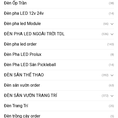
Đèn Ốp Trần
(38)
Đèn pha LED 12v 24v
(14)
Đèn pha led Module
(66)
ĐÈN PHA LED NGOÀI TRỜI TDL
(536)
Đèn pha led order
(143)
Đèn Pha LED Prolux
(8)
Đèn Pha LED Sân Pickleball
(14)
ĐÈN SÂN THỂ THAO
(392)
Đèn sân vườn order
(63)
ĐÈN SÂN VƯỜN TRANG TRÍ
(372)
Đèn Trang Trí
(25)
Đèn trồng cây order
(5)