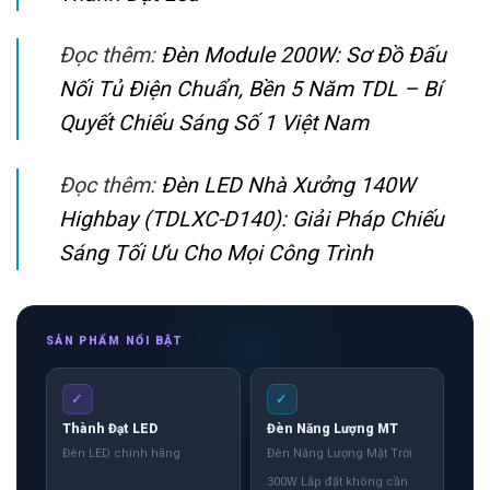
Đọc thêm:
Đèn Module 200W: Sơ Đồ Đấu
Nối Tủ Điện Chuẩn, Bền 5 Năm TDL – Bí
Quyết Chiếu Sáng Số 1 Việt Nam
Đọc thêm:
Đèn LED Nhà Xưởng 140W
Highbay (TDLXC-D140): Giải Pháp Chiếu
Sáng Tối Ưu Cho Mọi Công Trình
SẢN PHẨM NỔI BẬT
✓
✓
Thành Đạt LED
Đèn Năng Lượng MT
Đèn LED chính hãng
Đèn Năng Lượng Mặt Trời
300W Lắp đặt không cần