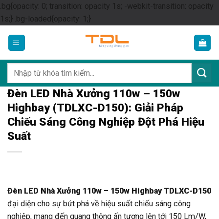
.bg{opacity: 0; transition: opacity 1s; -webkit-transition: opacity
Skip
1s;} .bg-loaded{opacity: 1;}
to
content
Tìm
kiếm:
Đèn LED Nhà Xưởng 110w – 150w
Highbay (TDLXC-D150): Giải Pháp
Chiếu Sáng Công Nghiệp Đột Phá Hiệu
Suất
Đèn LED Nhà Xưởng 110w – 150w Highbay TDLXC-D150
đại diện cho sự bứt phá về hiệu suất chiếu sáng công
nghiệp, mang đến quang thông ấn tượng lên tới 150 Lm/W,