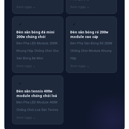
✓
✓
Đèn sân bóng đá mini
Đèn sân bóng rổ 200w
200w chống chói
module cao cấp
Đèn Pha LED Module 200W
Đèn Pha Sân Bóng Rổ 200W
Khung Hộp Chống Chói Cho
Chống Chói Module Khung
Sân Bóng Đá Mini
Hộp
✓
Đèn sân tennis 400w
module chống chói loá
Đèn Pha LED Module 400W
Chống Chói Loá Sân Tennis