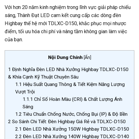
Với hơn 20 năm kinh nghiệm trong lĩnh vực giải pháp chiếu
sáng, Thành Đạt LED cam kết cung cấp các dòng đèn
Highbay thế hệ mới TDLXC-D150, khắc phục mọi nhược
điểm, tối ưu hóa chi phí và nâng tầm không gian làm việc
của bạn.
Nội Dung Chính
[
Ẩn
]
1
Định Nghĩa Đèn LED Nhà Xưởng Highbay TDLXC-D150
& Khía Cạnh Kỹ Thuật Chuyên Sâu
1.1
Hiệu Suất Quang Thông & Tiết Kiệm Năng Lượng
Vượt Trội
1.1.1
Chỉ Số Hoàn Màu (CRI) & Chất Lượng Ánh
Sáng
1.2
Tiêu Chuẩn Chống Nước, Chống Bụi (IP) & Độ Bền
2
So Sánh Chi Tiết: Đèn Highbay Giá Rẻ và TDLXC-D150
2.1
Đèn LED Nhà Xưởng 150W Highbay TDLXC-D150
2.2
Đèn LED Nhà Xưởng 140W Highbay TDLXC-D140