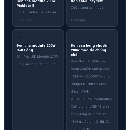
Đèn pha module 200W
Đèn chiếu cây 18w
Pickleball
Chiếu sáng cảnh quan
Sân Pickleball tiêu chuẩn
✓
✓
Đèn pha module 200W
Đèn sân bóng chuyền
Cầu Lông
200w module chống
chói
Đèn Pha LED Module 200W
Đèn Pha LED 200W Sân
Sân Cầu Lông Chống Chói
Bóng Chuyền Chống Chói
TDLF-MKH200-BCV — Chip
Bridgelux/Philips/Cree,
driver MEAN
WELL/Philips/Inventronics.
Chống chói UGR<19, ánh
sáng đồng đều toàn sân
18×9m, tiêu chuẩn thi đấu
FIVB quốc tế