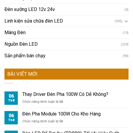
Đèn xưởng LED 12v 24v
(0)
Linh kiện sửa chữa đèn LED
(595)
Máng Đèn
(13)
Nguồn Đèn LED
(223)
Sản phẩm bán chạy
(90)
BÀI VIẾT MỚI
Thay Driver Đèn Pha 100W Có Dễ Không?
06
Th8
ở
Chức năng bình luận bị tắt
Thay
Driver
Đèn Pha Module 100W Cho Kho Hàng
06
Đèn
Th8
ở
Chức năng bình luận bị tắt
Pha
Đèn
100W
Pha