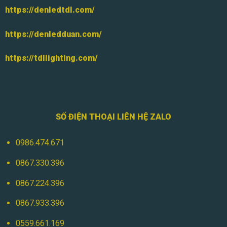
https://denledtdl.com/
https://denledduan.com/
https://tdllighting.com/
SỐ ĐIỆN THOẠI LIÊN HỆ ZALO
0986.474.671
0867.330.396
0867.224.396
0867.933.396
0559.661.169