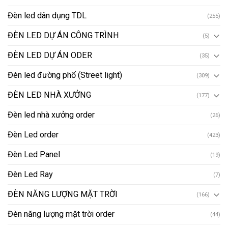
Đèn led dân dụng TDL
(255)
ĐÈN LED DỰ ÁN CÔNG TRÌNH
(5)
ĐÈN LED DỰ ÁN ODER
(35)
Đèn led đường phố (Street light)
(309)
ĐÈN LED NHÀ XƯỞNG
(177)
Đèn led nhà xưởng order
(26)
Đèn Led order
(423)
Đèn Led Panel
(19)
Đèn Led Ray
(7)
ĐÈN NĂNG LƯỢNG MẶT TRỜI
(166)
Đèn năng lượng mặt trời order
(44)