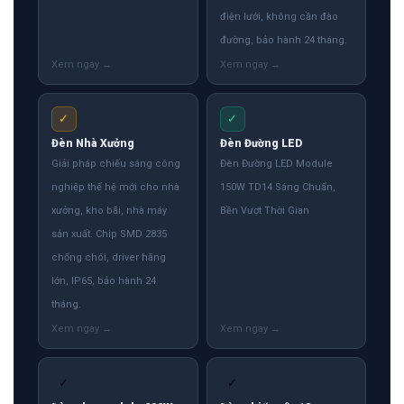
điện lưới, không cần đào
đường, bảo hành 24 tháng.
✓
✓
Đèn Nhà Xưởng
Đèn Đường LED
Giải pháp chiếu sáng công
Đèn Đường LED Module
nghiệp thế hệ mới cho nhà
150W TD14 Sáng Chuẩn,
xưởng, kho bãi, nhà máy
Bền Vượt Thời Gian
sản xuất. Chip SMD 2835
chống chói, driver hãng
lớn, IP65, bảo hành 24
tháng.
✓
✓