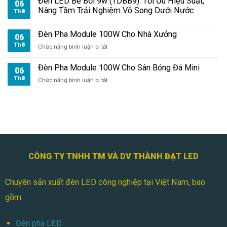
Đèn LED Bể Bơi 9w (TDBB9): Tối Ưu Hiệu Suất,
Có
06
Module
Nâng Tầm Trải Nghiệm Vô Song Dưới Nước
Dễ
Th8
100W
Không?
Cho
Đèn Pha Module 100W Cho Nhà Xưởng
Kho
06
Hàng
Th8
ở
Chức năng bình luận bị tắt
Đèn
Pha
Đèn Pha Module 100W Cho Sân Bóng Đá Mini
06
Module
Th8
ở
Chức năng bình luận bị tắt
100W
Đèn
Cho
Pha
Nhà
Module
Xưởng
100W
Cho
Sân
Bóng
Đá
CÔNG TY TNHH TM VÀ DV THÀNH ĐẠT LED
Mini
Chuyên sản xuất đèn LED công nghiệp tại Việt Nam, bao
gồm:
Đèn pha LED