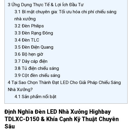
3
Ứng Dụng Thực Tế & Lợi Ích Đầu Tư
3.1
Bí mật chuyên gia: Tối ưu hóa chi phí chiếu sáng
nhà xưởng
3.2
Đèn Philips
3.3
Đèn Rạng Đông
3.4
Đèn TLC
3.5
Đèn Điện Quang
3.6
Bộ hẹn giờ
3.7
Dây cáp điện
3.8
Tủ điện chiếu sáng
3.9
Cột đèn chiếu sáng
4
Tại Sao Chọn Thành Đạt LED Cho Giải Pháp Chiếu Sáng
Nhà Xưởng?
4.1
Sản phẩm nổi bật
Định Nghĩa Đèn LED Nhà Xưởng Highbay
TDLXC-D150 & Khía Cạnh Kỹ Thuật Chuyên
Sâu