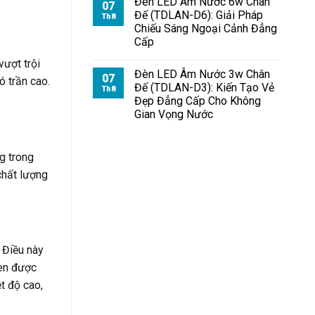
Đèn LED Âm Nước 6w Chân
07
Đế (TDLAN-D6): Giải Pháp
Th8
Chiếu Sáng Ngoại Cảnh Đẳng
Cấp
ượt trội
Đèn LED Âm Nước 3w Chân
07
ó trần cao.
Đế (TDLAN-D3): Kiến Tạo Vẻ
Th8
Đẹp Đẳng Cấp Cho Không
Gian Vọng Nước
g trong
chất lượng
 Điều này
đèn được
t độ cao,