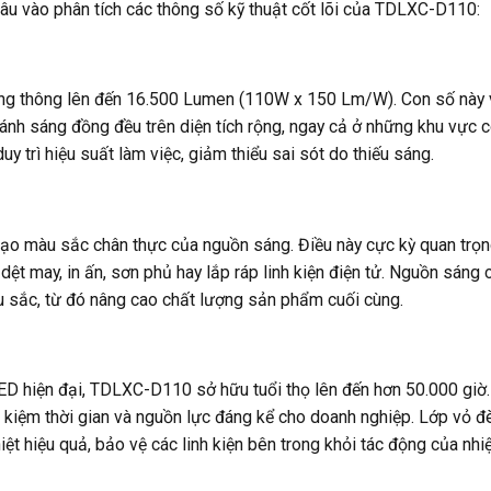
âu vào phân tích các thông số kỹ thuật cốt lõi của TDLXC-D110:
g thông lên đến 16.500 Lumen (110W x 150 Lm/W). Con số này v
ánh sáng đồng đều trên diện tích rộng, ngay cả ở những khu vực c
 trì hiệu suất làm việc, giảm thiểu sai sót do thiếu sáng.
ạo màu sắc chân thực của nguồn sáng. Điều này cực kỳ quan trọn
ệt may, in ấn, sơn phủ hay lắp ráp linh kiện điện tử. Nguồn sáng 
àu sắc, từ đó nâng cao chất lượng sản phẩm cuối cùng.
ED hiện đại, TDLXC-D110 sở hữu tuổi thọ lên đến hơn 50.000 giờ.
tiết kiệm thời gian và nguồn lực đáng kể cho doanh nghiệp. Lớp vỏ 
t hiệu quả, bảo vệ các linh kiện bên trong khỏi tác động của nhiệ