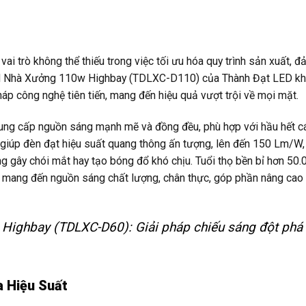
ai trò không thể thiếu trong việc tối ưu hóa quy trình sản xuất, 
ed Nhà Xưởng 110w Highbay (TDLXC-D110) của Thành Đạt LED kh
pháp công nghệ tiên tiến, mang đến hiệu quả vượt trội về mọi mặt.
ng cấp nguồn sáng mạnh mẽ và đồng đều, phù hợp với hầu hết c
n giúp đèn đạt hiệu suất quang thông ấn tượng, lên đến 150 Lm/W
 gây chói mắt hay tạo bóng đổ khó chịu. Tuổi thọ bền bỉ hơn 50.0
 mang đến nguồn sáng chất lượng, chân thực, góp phần nâng cao
Highbay (TDLXC-D60): Giải pháp chiếu sáng đột phá
a Hiệu Suất