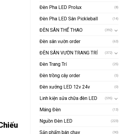
Đèn Pha LED Prolux
(8)
Đèn Pha LED Sân Pickleball
(14)
ĐÈN SÂN THỂ THAO
(392)
Đèn sân vườn order
(63)
ĐÈN SÂN VƯỜN TRANG TRÍ
(372)
Đèn Trang Trí
(25)
Đèn trồng cây order
(5)
Đèn xưởng LED 12v 24v
(0)
Linh kiện sửa chữa đèn LED
(595)
Máng Đèn
(13)
Nguồn Đèn LED
(223)
Chiếu
Sản phẩm bán chạy
(90)