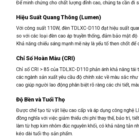
Để minh chứng cho chất lượng đỉnh cao, chúng ta cần đi s
Hiệu Suất Quang Thông (Lumen)
Với công suất 110W, đèn TDLXC-D110 đạt hiệu suất quan
so với các loại đèn cao áp truyền thống, đảm bảo mật độ 
Khả năng chiếu sáng mạnh mẽ này là yếu tố then chốt để duy
Chỉ Số Hoàn Màu (CRI)
Chỉ số CRI > 85 của TDLXC-D110 phản ánh khả năng tái t
các ngành sản xuất yêu cầu độ chính xác về màu sắc như d
cao giúp người lao động phân biệt rõ ràng các chi tiết, m
Độ Bền và Tuổi Thọ
Được chế tạo từ vật liệu cao cấp và áp dụng công nghệ L
đồng nghĩa với việc giảm thiểu chi phí thay thế, bảo trì, 
làm từ hợp kim nhôm đúc nguyên khối, có khả năng tản nhiệ
kéo dài tuổi thọ sản phẩm.