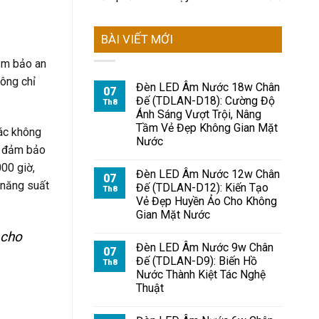
BÀI VIẾT MỚI
đảm bảo an
ông chỉ
Đèn LED Âm Nước 18w Chân
07
Đế (TDLAN-D18): Cường Độ
Th8
Ánh Sáng Vượt Trội, Nâng
Tầm Vẻ Đẹp Không Gian Mặt
ác không
Nước
, đảm bảo
00 giờ,
Đèn LED Âm Nước 12w Chân
07
 năng suất
Đế (TDLAN-D12): Kiến Tạo
Th8
Vẻ Đẹp Huyền Ảo Cho Không
Gian Mặt Nước
 cho
Đèn LED Âm Nước 9w Chân
07
Đế (TDLAN-D9): Biến Hồ
Th8
Nước Thành Kiệt Tác Nghệ
Thuật