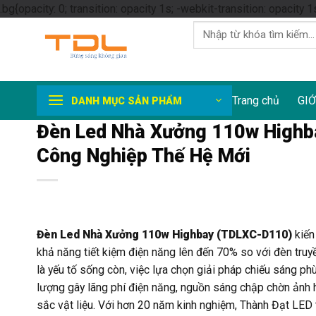
.bg{opacity: 0; transition: opacity 1s; -webkit-transition: opacity 1
Tìm
kiếm:
Trang chủ
GIỚ
DANH MỤC SẢN PHẨM
Đèn Led Nhà Xưởng 110w Highb
Công Nghiệp Thế Hệ Mới
Đèn Led Nhà Xưởng 110w Highbay (TDLXC-D110)
kiến
khả năng tiết kiệm điện năng lên đến 70% so với đèn truy
là yếu tố sống còn, việc lựa chọn giải pháp chiếu sáng ph
lượng gây lãng phí điện năng, nguồn sáng chập chờn ảnh 
sắc vật liệu. Với hơn 20 năm kinh nghiệm, Thành Đạt L