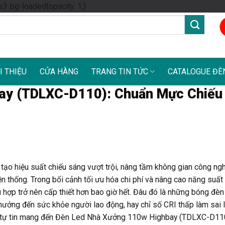
Skip
s;} .bg-loaded{opacity: 1;}
to
content
I THIỆU
CỬA HÀNG
TRANG TIN TỨC
CATALOGUE ĐÈ
ay (TDLXC-D110): Chuẩn Mực Chiếu
 tạo hiệu suất chiếu sáng vượt trội, nâng tầm không gian công ngh
ền thống. Trong bối cảnh tối ưu hóa chi phí và nâng cao năng suất
ù hợp trở nên cấp thiết hơn bao giờ hết. Đâu đó là những bóng đè
hưởng đến sức khỏe người lao động, hay chỉ số CRI thấp làm sai 
ED tự tin mang đến Đèn Led Nhà Xưởng 110w Highbay (TDLXC-D110