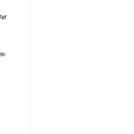
Đạt
ệp: