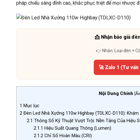
pháp chiếu sáng đỉnh cao, khắc phục triệt để mọi nhược đi
📩 Nhận báo giá đè
👉 Nhắn: Loại đèn + C
🚀 Zalo 1 (Tư vấn
Nội Dung Chính
[
Ẩ
1
Mục lục
2
Đèn Led Nhà Xưởng 110w Highbay (TDLXC-D110): Khám 
2.1
Thông Số Kỹ Thuật Vượt Trội: Nền Tảng Của Hiệu S
2.1.1
Hiệu Suất Quang Thông (Lumen)
2.1.2
Chỉ Số Hoàn Màu (CRI)