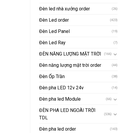
Đèn led nhà xưởng order
(26)
Đèn Led order
(423)
Đèn Led Panel
(19)
Đèn Led Ray
(7)
ĐÈN NĂNG LƯỢNG MẶT TRỜI
(166)
Đèn năng lượng mặt trời order
(44)
Đèn Ốp Trần
(38)
Đèn pha LED 12v 24v
(14)
Đèn pha led Module
(66)
ĐÈN PHA LED NGOÀI TRỜI
(536)
TDL
Đèn pha led order
(143)