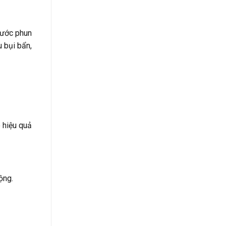
nước phun
 bụi bẩn,
 hiệu quả
ộng.