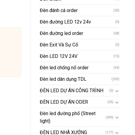
Đèn đánh cá order
(20)
Đèn đường LED 12v 24v
(0)
Đèn đường led order
(68)
Đèn Exit Và Sự Cố
(5)
Đèn LED 12V 24V
(15)
Đèn led chống nổ order
(54)
Đèn led dân dụng TDL
(255)
ĐÈN LED DỰ ÁN CÔNG TRÌNH
(5)
ĐÈN LED DỰ ÁN ODER
(35)
Đèn led đường phố (Street
(309)
light)
ĐÈN LED NHÀ XƯỞNG
(177)