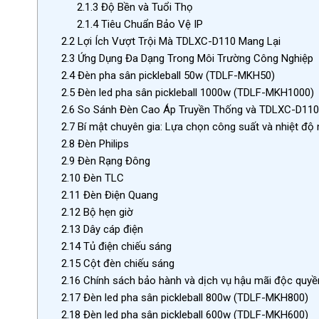
2.1.3
Độ Bền và Tuổi Thọ
2.1.4
Tiêu Chuẩn Bảo Vệ IP
2.2
Lợi Ích Vượt Trội Mà TDLXC-D110 Mang Lại
2.3
Ứng Dụng Đa Dạng Trong Môi Trường Công Nghiệp
2.4
Đèn pha sân pickleball 50w (TDLF-MKH50)
2.5
Đèn led pha sân pickleball 1000w (TDLF-MKH1000)
2.6
So Sánh Đèn Cao Áp Truyền Thống và TDLXC-D110
2.7
Bí mật chuyên gia: Lựa chọn công suất và nhiệt độ
2.8
Đèn Philips
2.9
Đèn Rạng Đông
2.10
Đèn TLC
2.11
Đèn Điện Quang
2.12
Bộ hẹn giờ
2.13
Dây cáp điện
2.14
Tủ điện chiếu sáng
2.15
Cột đèn chiếu sáng
2.16
Chính sách bảo hành và dịch vụ hậu mãi độc quyề
2.17
Đèn led pha sân pickleball 800w (TDLF-MKH800)
2.18
Đèn led pha sân pickleball 600w (TDLF-MKH600)