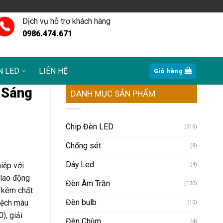
Dịch vụ hỗ trợ khách hàng
0986.474.671
N LED
LIÊN HỆ
Giỏ hàng
 Sáng
DANH MỤC SẢN PHẨM
Chip Đèn LED
(316)
Chống sét
(8)
Dây Led
iệp với
(4)
 lao động
Đèn Âm Trần
(130)
n kém chất
Đèn bulb
lệch màu
(10)
), giải
Đèn Chùm
(4)