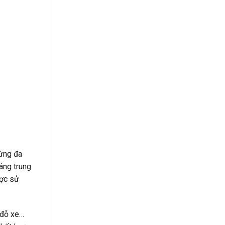
 ứng đa
áng trung
ược sử
 đỗ xe…