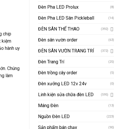
Đèn Pha LED Prolux
(8)
Đèn Pha LED Sân Pickleball
(14)
ĐÈN SÂN THỂ THAO
(392)
g chip
Đèn sân vườn order
(63)
t kiệm
ảo hành uy
ĐÈN SÂN VƯỜN TRANG TRÍ
(372)
Đèn Trang Trí
(25)
lớn. Chúng
Đèn trồng cây order
(5)
ờng làm
Đèn xưởng LED 12v 24v
(0)
Linh kiện sửa chữa đèn LED
(595)
Máng Đèn
(13)
Nguồn Đèn LED
(223)
Sản phẩm bán chạy
(90)