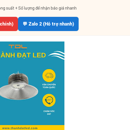
ông suất + Số lượng để nhận báo giá nhanh
 chính)
💬 Zalo 2 (Hỗ trợ nhanh)