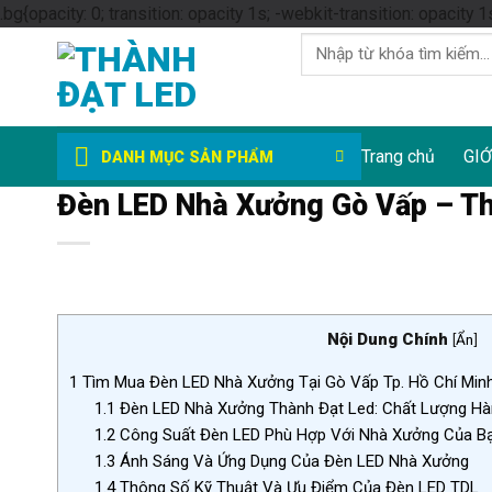
.bg{opacity: 0; transition: opacity 1s; -webkit-transition: opacity 1
Tìm
kiếm:
Trang chủ
GIỚ
DANH MỤC SẢN PHẨM
Đèn LED Nhà Xưởng Gò Vấp – Th
Nội Dung Chính
[
Ẩn
]
1
Tìm Mua Đèn LED Nhà Xưởng Tại Gò Vấp Tp. Hồ Chí Min
1.1
Đèn LED Nhà Xưởng Thành Đạt Led: Chất Lượng Hà
1.2
Công Suất Đèn LED Phù Hợp Với Nhà Xưởng Của B
1.3
Ánh Sáng Và Ứng Dụng Của Đèn LED Nhà Xưởng
1.4
Thông Số Kỹ Thuật Và Ưu Điểm Của Đèn LED TDL