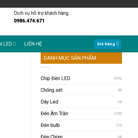
Dịch vụ hỗ trợ khách hàng
0986.474.671
N LED
LIÊN HỆ
Giỏ hàng
DANH MỤC SẢN PHẨM
Chip Đèn LED
(316)
Chống sét
(8)
Dây Led
(4)
Đèn Âm Trần
(130)
Đèn bulb
(10)
Đèn Chùm
(4)