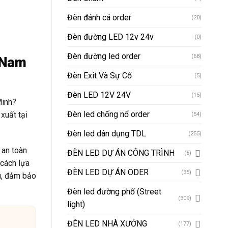
Đèn đánh cá order
(20)
Đèn đường LED 12v 24v
(0)
Đèn đường led order
(68)
 Nam
Đèn Exit Và Sự Cố
(5)
Đèn LED 12V 24V
(15)
Minh?
Đèn led chống nổ order
xuất tại
(54)
Đèn led dân dụng TDL
(255)
 an toàn
ĐÈN LED DỰ ÁN CÔNG TRÌNH
(5)
 cách lựa
ĐÈN LED DỰ ÁN ODER
(35)
u, đảm bảo
Đèn led đường phố (Street
(309)
light)
ĐÈN LED NHÀ XƯỞNG
(177)