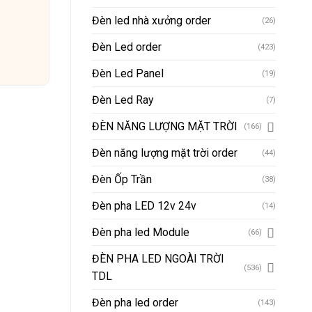
Đèn led nhà xưởng order
(26)
Đèn Led order
(423)
Đèn Led Panel
(19)
Đèn Led Ray
(7)
ĐÈN NĂNG LƯỢNG MẶT TRỜI
(166)
Đèn năng lượng mặt trời order
(44)
Đèn Ốp Trần
(38)
Đèn pha LED 12v 24v
(14)
Đèn pha led Module
(66)
ĐÈN PHA LED NGOÀI TRỜI
(536)
TDL
Đèn pha led order
(143)