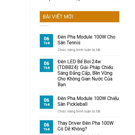
BÀI VIẾT MỚI
Đèn Pha Module 100W Cho
06
Sân Tennis
Th8
ở
Chức năng bình luận bị tắt
Đèn
Pha
Đèn LED Bể Bơi 24w
06
Module
(TDBB24): Giải Pháp Chiếu
Th8
100W
Sáng Đẳng Cấp, Bền Vững
Cho
Cho Không Gian Nước Của
Sân
Bạn
Tennis
Đèn Pha Module 100W Chiếu
06
Sân Pickleball
Th8
ở
Chức năng bình luận bị tắt
Đèn
Pha
Thay Driver Đèn Pha 100W
06
Module
Có Dễ Không?
Th8
100W