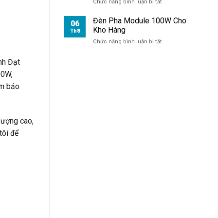
ở
Chức năng bình luận bị tắt
Chiếu
Thay
Sân
Driver
Đèn Pha Module 100W Cho
Pickleball
06
Đèn
Kho Hàng
Th8
Pha
ở
Chức năng bình luận bị tắt
100W
Đèn
Có
Pha
Dễ
nh Đạt
Module
Không?
00W,
100W
Cho
ảm bảo
Kho
Hàng
lượng cao,
tôi để