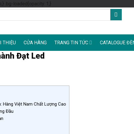
Skip
s;} .bg-loaded{opacity: 1;}
to
content
I THIỆU
CỬA HÀNG
TRANG TIN TỨC
CATALOGUE ĐÈ
ành Đạt Led
h: Hàng Việt Nam Chất Lượng Cao
ng Đầu
ạn