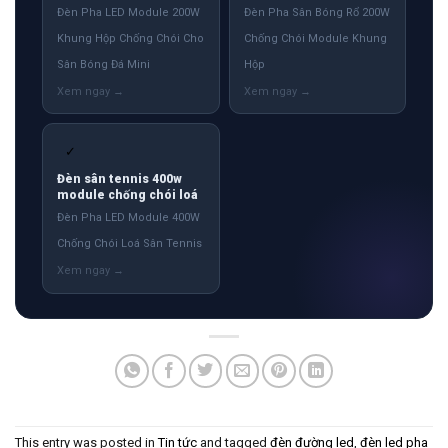
Đèn Pha LED Module 200W
Đèn Pha Sân Bóng Rổ 200W
Khung Hộp Chống Chói Cho
Chống Chói Module Khung
Sân Bóng Đá Mini
Hộp
✓
Đèn sân tennis 400w
module chống chói loá
Đèn Pha LED Module 400W
Chống Chói Loá Sân Tennis
This entry was posted in
Tin tức
and tagged
đèn đường led
,
đèn led pha