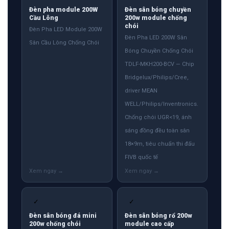
Đèn pha module 200W
Đèn sân bóng chuyền
Cầu Lông
200w module chống
chói
Đèn Pha LED Module 200W
Đèn Pha LED 200W Sân
Sân Cầu Lông Chống Chói
Bóng Chuyền Chống Chói
TDLF-MKH200-BCV — Chip
Bridgelux/Philips/Cree,
driver MEAN
WELL/Philips/Inventronics.
Chống chói UGR<19, ánh
sáng đồng đều toàn sân
18×9m, tiêu chuẩn thi đấu
FIVB quốc tế
✓
✓
Đèn sân bóng đá mini
Đèn sân bóng rổ 200w
200w chống chói
module cao cấp