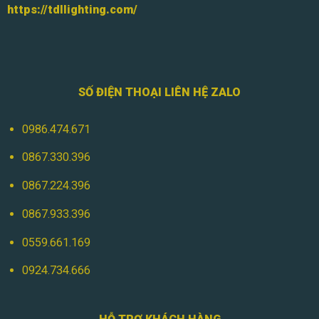
https://tdllighting.com/
SỐ ĐIỆN THOẠI LIÊN HỆ ZALO
0986.474.671
0867.330.396
0867.224.396
0867.933.396
0559.661.169
0924.734.666