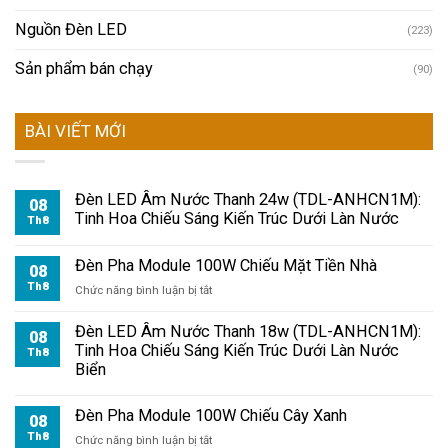
Nguồn Đèn LED
(223)
Sản phẩm bán chạy
(90)
BÀI VIẾT MỚI
Đèn LED Âm Nước Thanh 24w (TDL-ANHCN1M):
08
Tinh Hoa Chiếu Sáng Kiến Trúc Dưới Làn Nước
Th8
Đèn Pha Module 100W Chiếu Mặt Tiền Nhà
08
Th8
ở
Chức năng bình luận bị tắt
Đèn
Pha
Đèn LED Âm Nước Thanh 18w (TDL-ANHCN1M):
08
Module
Tinh Hoa Chiếu Sáng Kiến Trúc Dưới Làn Nước
Th8
100W
Biển
Chiếu
Mặt
Đèn Pha Module 100W Chiếu Cây Xanh
Tiền
08
Nhà
Th8
ở
Chức năng bình luận bị tắt