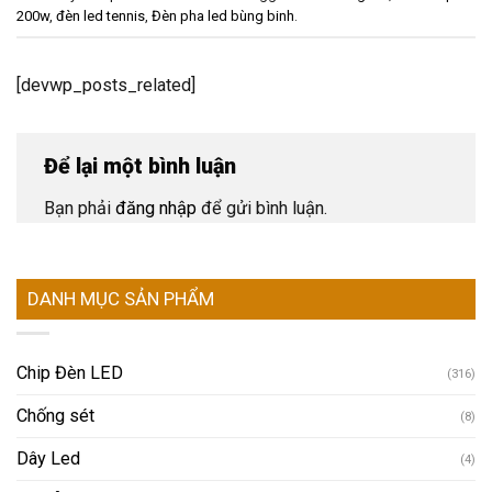
200w
,
đèn led tennis
,
Đèn pha led bùng binh
.
[devwp_posts_related]
Để lại một bình luận
Bạn phải
đăng nhập
để gửi bình luận.
DANH MỤC SẢN PHẨM
Chip Đèn LED
(316)
Chống sét
(8)
Dây Led
(4)