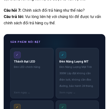
Câu hỏi 7:
Chính sách đổi trả hàng như thế nào?
Câu trả lời:
Vui lòng liên hệ với chúng tôi để được tư vấn
chính sách đổi trả hàng cụ thể.
SẢN PHẨM NỔI BẬT
✓
✓
Thành Đạt LED
Đèn Năng Lượng MT
Đèn LED chính hãng
Đèn Năng Lượng Mặt Trời
300W Lắp đặt không cần
điện lưới, không cần đào
đường, bảo hành 24 tháng.
✓
✓