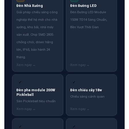
Đèn Nhà Xưởng
Đèn Đường LED
Giải pháp chiếu sáng công
Đèn Đường LED Module
nghiệp thế hệ mới cho nhà
150W TD14 Sáng Chuẩn,
xưởng, kho bãi, nhà máy
Bền Vượt Thời Gian
sản xuất. Chip SMD 2835
chống chói, driver hãng
lớn, IP65, bảo hành 24
tháng.
✓
✓
Đèn pha module 200W
Đèn chiếu cây 18w
Pickleball
Chiếu sáng cảnh quan
Sân Pickleball tiêu chuẩn
✓
✓