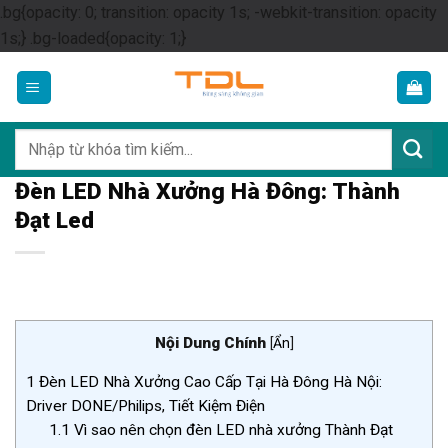
.bg{opacity: 0; transition: opacity 1s; -webkit-transition: opacity
Skip
1s;} .bg-loaded{opacity: 1;}
to
content
Tìm
kiếm:
Đèn LED Nhà Xưởng Hà Đông: Thành
Đạt Led
Nội Dung Chính
[
Ẩn
]
1
Đèn LED Nhà Xưởng Cao Cấp Tại Hà Đông Hà Nội:
Driver DONE/Philips, Tiết Kiệm Điện
1.1
Vì sao nên chọn đèn LED nhà xưởng Thành Đạt