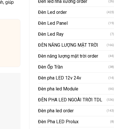
Đèn led nhà xưởng order
h, giúp
(26)
Đèn Led order
(423)
Đèn Led Panel
(19)
Đèn Led Ray
(7)
ĐÈN NĂNG LƯỢNG MẶT TRỜI
(166)
Đèn năng lượng mặt trời order
(44)
Đèn Ốp Trần
(38)
Đèn pha LED 12v 24v
(14)
Đèn pha led Module
(66)
ĐÈN PHA LED NGOÀI TRỜI TDL
(536)
Đèn pha led order
(143)
Đèn Pha LED Prolux
(8)