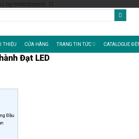
Skip
s;} .bg-loaded{opacity: 1;}
to
content
I THIỆU
CỬA HÀNG
TRANG TIN TỨC
CATALOGUE ĐÈ
hành Đạt LED
àng Đầu
ạn