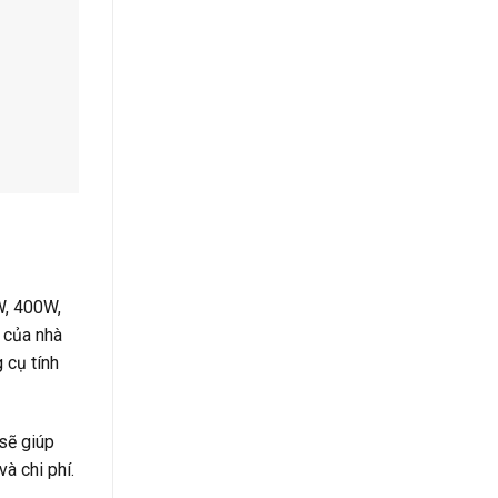
W, 400W,
 của nhà
 cụ tính
 sẽ giúp
à chi phí.