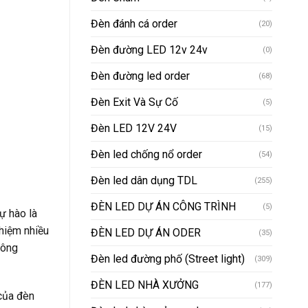
Đèn đánh cá order
(20)
Đèn đường LED 12v 24v
(0)
Đèn đường led order
(68)
Đèn Exit Và Sự Cố
(5)
Đèn LED 12V 24V
(15)
Đèn led chống nổ order
(54)
Đèn led dân dụng TDL
(255)
ĐÈN LED DỰ ÁN CÔNG TRÌNH
(5)
ự hào là
hiệm nhiều
ĐÈN LED DỰ ÁN ODER
(35)
công
Đèn led đường phố (Street light)
(309)
ĐÈN LED NHÀ XƯỞNG
(177)
 của đèn