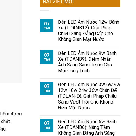
BÀI VIẾT MỚI
Đèn LED Âm Nước 12w Bánh
07
Xe (TDANB12): Giải Pháp
Th8
Chiếu Sáng Đẳng Cấp Cho
Không Gian Mặt Nước
Đèn LED Âm Nước 9w Bánh
07
Xe (TDANB9): Điểm Nhấn
Th8
Ánh Sáng Sang Trọng Cho
Mọi Công Trình
Đèn LED Âm Nước 3w 6w 9w
07
12w 18w 24w 36w Chân Đế
Th8
(TDLAN-D): Giải Pháp Chiếu
Sáng Vượt Trội Cho Không
Gian Mặt Nước
 phẩm được
 chất
Đèn LED Âm Nước 6w Bánh
07
Xe (TDANB6): Nâng Tầm
ờng.
Th8
Không Gian Bằng Ánh Sáng