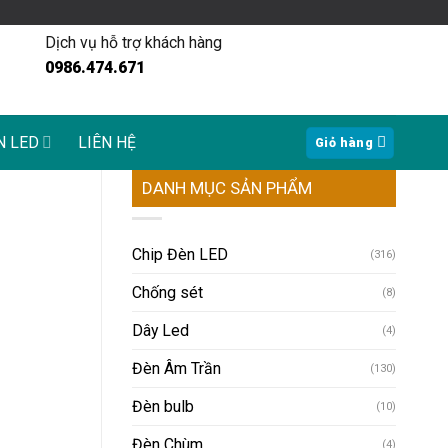
Dịch vụ hỗ trợ khách hàng
0986.474.671
N LED
LIÊN HỆ
Giỏ hàng
DANH MỤC SẢN PHẨM
Chip Đèn LED
(316)
Chống sét
(8)
Dây Led
(4)
Đèn Âm Trần
(130)
Đèn bulb
(10)
Đèn Chùm
(4)