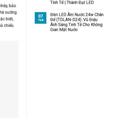
Tinh Tế | Thành Đạt LED
nháy, bảo
nhà xưởng.
Đèn LED Âm Nước 24w Chân
07
ặc biệt,
Đế (TDLAN-D24): Vũ Điệu
Th8
Ánh Sáng Tinh Tế Cho Không
uả chiếu
Gian Mặt Nước