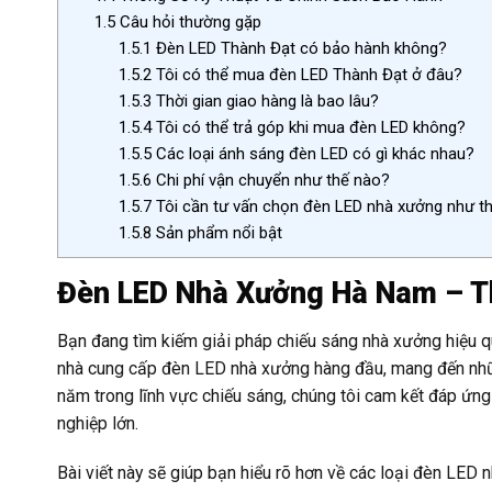
1.5
Câu hỏi thường gặp
1.5.1
Đèn LED Thành Đạt có bảo hành không?
1.5.2
Tôi có thể mua đèn LED Thành Đạt ở đâu?
1.5.3
Thời gian giao hàng là bao lâu?
1.5.4
Tôi có thể trả góp khi mua đèn LED không?
1.5.5
Các loại ánh sáng đèn LED có gì khác nhau?
1.5.6
Chi phí vận chuyển như thế nào?
1.5.7
Tôi cần tư vấn chọn đèn LED nhà xưởng như t
1.5.8
Sản phẩm nổi bật
Đèn LED Nhà Xưởng Hà Nam – T
Bạn đang tìm kiếm giải pháp chiếu sáng nhà xưởng hiệu qu
nhà cung cấp đèn LED nhà xưởng hàng đầu, mang đến nhữn
năm trong lĩnh vực chiếu sáng, chúng tôi cam kết đáp ứn
nghiệp lớn.
Bài viết này sẽ giúp bạn hiểu rõ hơn về các loại đèn LED