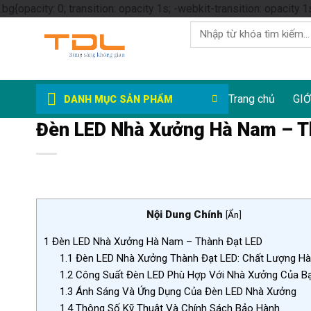
.bg{opacity: 0; transition: opacity 1s; -webkit-transition: opacity 1
Tìm
kiếm:
Trang chủ
GIỚ
DANH MỤC SẢN PHẨM
Đèn LED Nhà Xưởng Hà Nam – T
Nội Dung Chính
[
Ẩn
]
1
Đèn LED Nhà Xưởng Hà Nam – Thành Đạt LED
1.1
Đèn LED Nhà Xưởng Thành Đạt LED: Chất Lượng H
1.2
Công Suất Đèn LED Phù Hợp Với Nhà Xưởng Của B
1.3
Ánh Sáng Và Ứng Dụng Của Đèn LED Nhà Xưởng
1.4
Thông Số Kỹ Thuật Và Chính Sách Bảo Hành