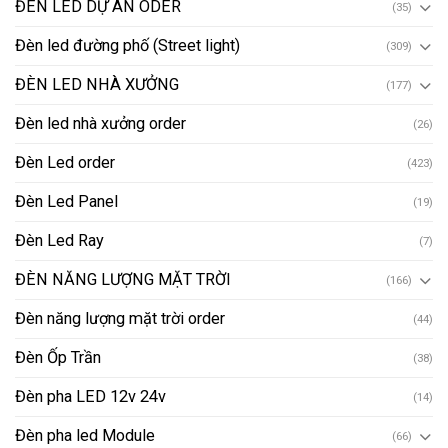
ĐÈN LED DỰ ÁN ODER
(35)
Đèn led đường phố (Street light)
(309)
ĐÈN LED NHÀ XƯỞNG
(177)
Đèn led nhà xưởng order
(26)
Đèn Led order
(423)
Đèn Led Panel
(19)
Đèn Led Ray
(7)
ĐÈN NĂNG LƯỢNG MẶT TRỜI
(166)
Đèn năng lượng mặt trời order
(44)
Đèn Ốp Trần
(38)
Đèn pha LED 12v 24v
(14)
Đèn pha led Module
(66)