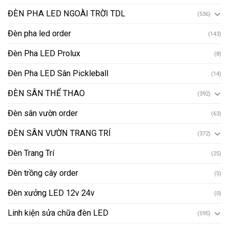
ĐÈN PHA LED NGOÀI TRỜI TDL
(536)
Đèn pha led order
(143)
Đèn Pha LED Prolux
(8)
Đèn Pha LED Sân Pickleball
(14)
ĐÈN SÂN THỂ THAO
(392)
Đèn sân vườn order
(63)
ĐÈN SÂN VƯỜN TRANG TRÍ
(372)
Đèn Trang Trí
(25)
Đèn trồng cây order
(5)
Đèn xưởng LED 12v 24v
(0)
Linh kiện sửa chữa đèn LED
(595)