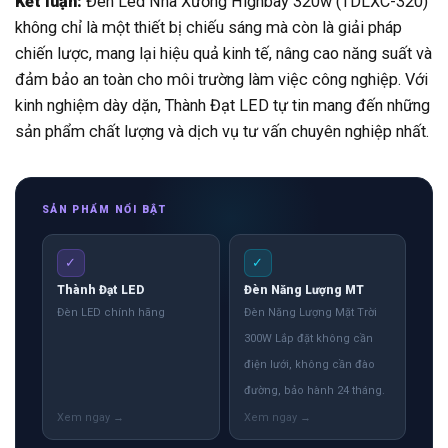
Kết luận:
Đèn Led Nhà Xưởng Highbay 320w (TDLXC-320)
không chỉ là một thiết bị chiếu sáng mà còn là giải pháp
chiến lược, mang lại hiệu quả kinh tế, nâng cao năng suất và
đảm bảo an toàn cho môi trường làm việc công nghiệp. Với
kinh nghiệm dày dặn, Thành Đạt LED tự tin mang đến những
sản phẩm chất lượng và dịch vụ tư vấn chuyên nghiệp nhất.
SẢN PHẨM NỔI BẬT
✓
✓
Thành Đạt LED
Đèn Năng Lượng MT
Đèn LED chính hãng
Đèn Năng Lượng Mặt Trời
300W Lắp đặt không cần
điện lưới, không cần đào
đường, bảo hành 24 tháng.