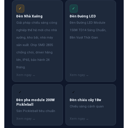
✓
✓
Đèn Nhà Xưởng
Đèn Đường LED
Giải pháp chiếu sáng công
Đèn Đường LED Module
nghiệp thế hệ mới cho nhà
150W TD14 Sáng Chuẩn,
xưởng, kho bãi, nhà máy
Bền Vượt Thời Gian
sản xuất. Chip SMD 2835
chống chói, driver hãng
lớn, IP65, bảo hành 24
tháng.
✓
✓
Đèn pha module 200W
Đèn chiếu cây 18w
Pickleball
Chiếu sáng cảnh quan
Sân Pickleball tiêu chuẩn