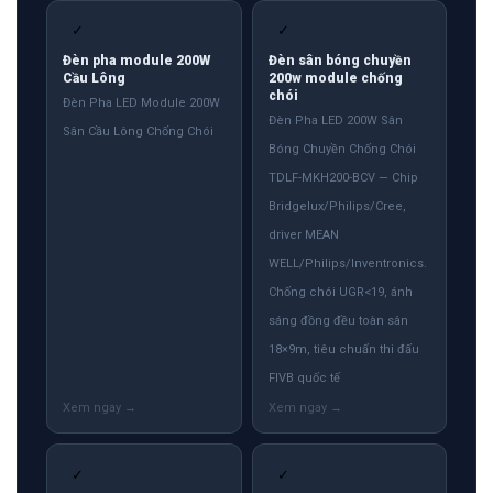
✓
✓
Đèn pha module 200W
Đèn sân bóng chuyền
Cầu Lông
200w module chống
chói
Đèn Pha LED Module 200W
Đèn Pha LED 200W Sân
Sân Cầu Lông Chống Chói
Bóng Chuyền Chống Chói
TDLF-MKH200-BCV — Chip
Bridgelux/Philips/Cree,
driver MEAN
WELL/Philips/Inventronics.
Chống chói UGR<19, ánh
sáng đồng đều toàn sân
18×9m, tiêu chuẩn thi đấu
FIVB quốc tế
✓
✓