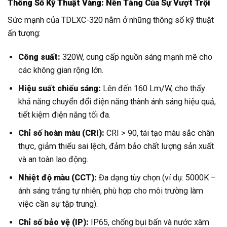
Thông Số Kỹ Thuật Vàng: Nền Tảng Của Sự Vượt Trội
Sức mạnh của TDLXC-320 nằm ở những thông số kỹ thuật
ấn tượng:
Công suất:
320W, cung cấp nguồn sáng mạnh mẽ cho
các không gian rộng lớn.
Hiệu suất chiếu sáng:
Lên đến 160 Lm/W, cho thấy
khả năng chuyển đổi điện năng thành ánh sáng hiệu quả,
tiết kiệm điện năng tối đa.
Chỉ số hoàn màu (CRI):
CRI > 90, tái tạo màu sắc chân
thực, giảm thiểu sai lệch, đảm bảo chất lượng sản xuất
và an toàn lao động.
Nhiệt độ màu (CCT):
Đa dạng tùy chọn (ví dụ: 5000K –
ánh sáng trắng tự nhiên, phù hợp cho môi trường làm
việc cần sự tập trung).
Chỉ số bảo vệ (IP):
IP65, chống bụi bẩn và nước xâm