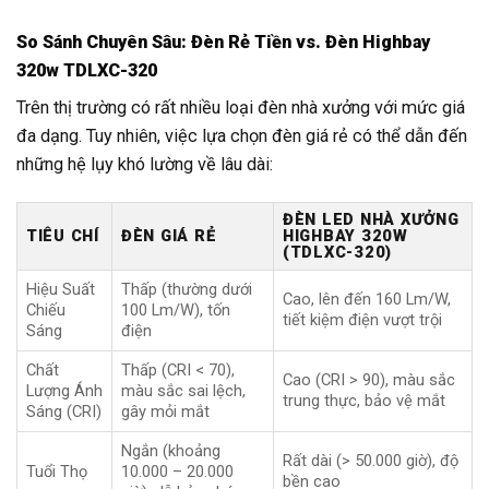
So Sánh Chuyên Sâu: Đèn Rẻ Tiền vs. Đèn Highbay
320w TDLXC-320
Trên thị trường có rất nhiều loại đèn nhà xưởng với mức giá
đa dạng. Tuy nhiên, việc lựa chọn đèn giá rẻ có thể dẫn đến
những hệ lụy khó lường về lâu dài:
ĐÈN LED NHÀ XƯỞNG
TIÊU CHÍ
ĐÈN GIÁ RẺ
HIGHBAY 320W
(TDLXC-320)
Hiệu Suất
Thấp (thường dưới
Cao, lên đến 160 Lm/W,
Chiếu
100 Lm/W), tốn
tiết kiệm điện vượt trội
Sáng
điện
Chất
Thấp (CRI < 70),
Cao (CRI > 90), màu sắc
Lượng Ánh
màu sắc sai lệch,
trung thực, bảo vệ mắt
Sáng (CRI)
gây mỏi mắt
Ngắn (khoảng
Rất dài (> 50.000 giờ), độ
Tuổi Thọ
10.000 – 20.000
bền cao