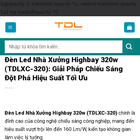
.bg{opacity: 0; transition: opacity 1s; -webkit-transition: opacity
Skip
1s;} .bg-loaded{opacity: 1;}
to
content
Tìm
kiếm:
Đèn Led Nhà Xưởng Highbay 320w
(TDLXC-320): Giải Pháp Chiếu Sáng
Đột Phá Hiệu Suất Tối Ưu
Đèn Led Nhà Xưởng Highbay 320w (TDLXC-320)
chính là
đỉnh cao của công nghệ chiếu sáng công nghiệp, mang đến
hiệu suất vượt trội lên đến 160 Lm/W, kiến tạo không gian
làm việc lý tưởng.