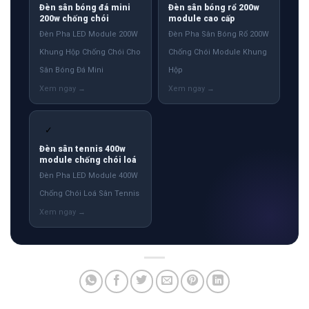
Đèn sân bóng đá mini
Đèn sân bóng rổ 200w
200w chống chói
module cao cấp
Đèn Pha LED Module 200W
Đèn Pha Sân Bóng Rổ 200W
Khung Hộp Chống Chói Cho
Chống Chói Module Khung
Sân Bóng Đá Mini
Hộp
✓
Đèn sân tennis 400w
module chống chói loá
Đèn Pha LED Module 400W
Chống Chói Loá Sân Tennis