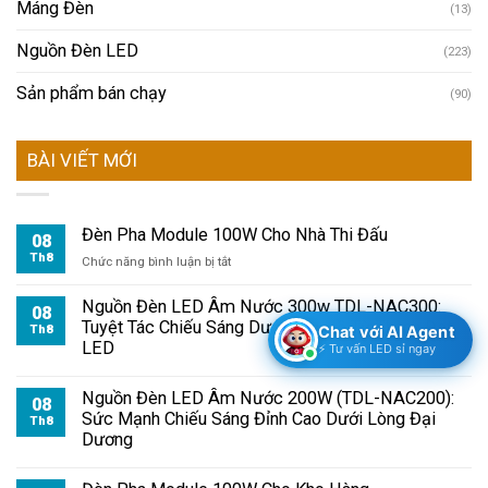
Máng Đèn
(13)
Nguồn Đèn LED
(223)
Sản phẩm bán chạy
(90)
BÀI VIẾT MỚI
Đèn Pha Module 100W Cho Nhà Thi Đấu
08
Th8
ở
Chức năng bình luận bị tắt
Đèn
Pha
Nguồn Đèn LED Âm Nước 300w TDL-NAC300:
08
Module
Tuyệt Tác Chiếu Sáng Dưới Đáy Hồ Từ Thành Đạt
Th8
Chat với AI Agent
100W
LED
⚡ Tư vấn LED sỉ ngay
Cho
Nhà
Nguồn Đèn LED Âm Nước 200W (TDL-NAC200):
Thi
08
Sức Mạnh Chiếu Sáng Đỉnh Cao Dưới Lòng Đại
Đấu
Th8
Dương