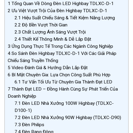
1
Tổng Quan Về Dòng Đèn LED Highbay TDLXC-D-1
2
Ưu Việt Vượt Trội Của Đèn Highbay TDLXC-D-1
2.1
Hiệu Suất Chiếu Sáng & Tiết Kiệm Năng Lượng
2.2
Độ Bền Vượt Thời Gian
2.3
Chất Lượng Ánh Sáng Vượt Trội
2.4
Thiết Kế Thông Minh & Dễ Lắp Đặt
3
Ứng Dụng Thực Tế Trong Các Ngành Công Nghiệp
4
So Sánh Đèn Highbay TDLXC-D-1 Với Các Giải Pháp
Chiếu Sáng Truyền Thống
5
Video Đánh Giá & Hướng Dẫn Lắp Đặt
6
Bí Mật Chuyên Gia: Lựa Chọn Công Suất Phù Hợp
6.1
Tư Vấn Tối Ưu Từ Chuyên Gia Thành Đạt LED
7
Thành Đạt LED – Đồng Hành Cùng Sự Phát Triển Của
Doanh Nghiệp
7.1
Đèn LED Nhà Xưởng 100W Highbay (TDLXC-
D100-1)
7.2
Đèn LED Nhà Xưởng 90W Highbay (TDLXC-D90)
7.3
Đèn Philips
7.4
Đèn Rạng Đông