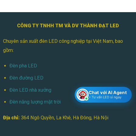
CÔNG TY TNHH TM VÀ DV THÀNH ĐẠT LED
Chuyên sản xuất đèn LED công nghiệp tại Việt Nam, bao
gồm:
Đèn pha LED
Đèn đường LED
Đèn LED nhà xưởng
Chat với AI Agent
⚡ Tư vấn LED sỉ ngay
Đèn năng lượng mặt trời
Địa chỉ:
364 Ngô Quyền, La Khê, Hà Đông, Hà Nội