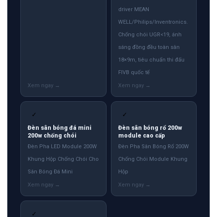
driver MEAN
WELL/Philips/Inventronics.
Chống chói UGR<19, ánh
sáng đồng đều toàn sân
18×9m, tiêu chuẩn thi đấu
FIVB quốc tế
✓
✓
Đèn sân bóng đá mini
Đèn sân bóng rổ 200w
200w chống chói
module cao cấp
Đèn Pha LED Module 200W
Đèn Pha Sân Bóng Rổ 200W
Khung Hộp Chống Chói Cho
Chống Chói Module Khung
Sân Bóng Đá Mini
Hộp
✓