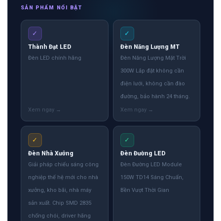
SẢN PHẨM NỔI BẬT
✓
✓
Thành Đạt LED
Đèn Năng Lượng MT
Đèn LED chính hãng
Đèn Năng Lượng Mặt Trời
300W Lắp đặt không cần
điện lưới, không cần đào
đường, bảo hành 24 tháng.
✓
✓
Đèn Nhà Xưởng
Đèn Đường LED
Giải pháp chiếu sáng công
Đèn Đường LED Module
nghiệp thế hệ mới cho nhà
150W TD14 Sáng Chuẩn,
xưởng, kho bãi, nhà máy
Bền Vượt Thời Gian
sản xuất. Chip SMD 2835
chống chói, driver hãng