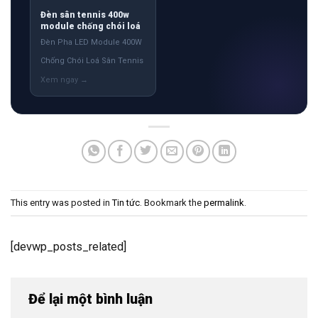
Đèn sân tennis 400w
module chống chói loá
Đèn Pha LED Module 400W
Chống Chói Loá Sân Tennis
This entry was posted in
Tin tức
. Bookmark the
permalink
.
[devwp_posts_related]
Để lại một bình luận