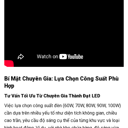
Bí Mật Chuyên Gia: Lựa Chọn Công Suất Phù
Hợp
Tư Vấn Tối Ưu Từ Chuyên Gia Thành Đạt LED
Việc lựa chọn công suất đèn (60W, 70W, 80W, 90W, 100W)
cần dựa trên nhiều yếu tố như diện tích không gian, chiều
cao trần, yêu cầu độ sáng cụ thể của từng khu vực và loại
hình hoạt động. Ví dụ, với nhà kho chứa hàng, độ sáng vừa