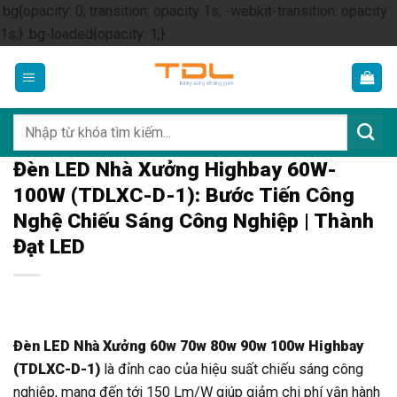
.bg{opacity: 0; transition: opacity 1s; -webkit-transition: opacity
Skip
1s;} .bg-loaded{opacity: 1;}
to
content
Tìm
kiếm:
Đèn LED Nhà Xưởng Highbay 60W-
100W (TDLXC-D-1): Bước Tiến Công
Nghệ Chiếu Sáng Công Nghiệp | Thành
Đạt LED
Đèn LED Nhà Xưởng 60w 70w 80w 90w 100w Highbay
(TDLXC-D-1)
là đỉnh cao của hiệu suất chiếu sáng công
nghiệp, mang đến tới 150 Lm/W giúp giảm chi phí vận hành