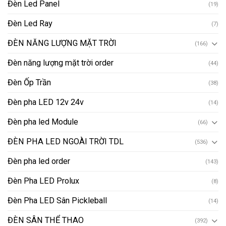
Đèn Led Panel
(19)
Đèn Led Ray
(7)
ĐÈN NĂNG LƯỢNG MẶT TRỜI
(166)
Đèn năng lượng mặt trời order
(44)
Đèn Ốp Trần
(38)
Đèn pha LED 12v 24v
(14)
Đèn pha led Module
(66)
ĐÈN PHA LED NGOÀI TRỜI TDL
(536)
Đèn pha led order
(143)
Đèn Pha LED Prolux
(8)
Đèn Pha LED Sân Pickleball
(14)
ĐÈN SÂN THỂ THAO
(392)