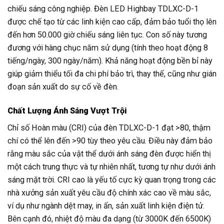
chiếu sáng công nghiệp. Đèn LED Highbay TDLXC-D-1
được chế tạo từ các linh kiện cao cấp, đảm bảo tuổi thọ lên
đến hơn 50.000 giờ chiếu sáng liên tục. Con số này tương
đương với hàng chục năm sử dụng (tính theo hoạt động 8
tiếng/ngày, 300 ngày/năm). Khả năng hoạt động bền bỉ này
giúp giảm thiểu tối đa chi phí bảo trì, thay thế, cũng như gián
đoạn sản xuất do sự cố về đèn.
Chất Lượng Ánh Sáng Vượt Trội
Chỉ số Hoàn màu (CRI) của đèn TDLXC-D-1 đạt >80, thậm
chí có thể lên đến >90 tùy theo yêu cầu. Điều này đảm bảo
rằng màu sắc của vật thể dưới ánh sáng đèn được hiển thị
một cách trung thực và tự nhiên nhất, tương tự như dưới ánh
sáng mặt trời. CRI cao là yếu tố cực kỳ quan trọng trong các
nhà xưởng sản xuất yêu cầu độ chính xác cao về màu sắc,
ví dụ như ngành dệt may, in ấn, sản xuất linh kiện điện tử.
Bên cạnh đó, nhiệt độ màu đa dạng (từ 3000K đến 6500K)