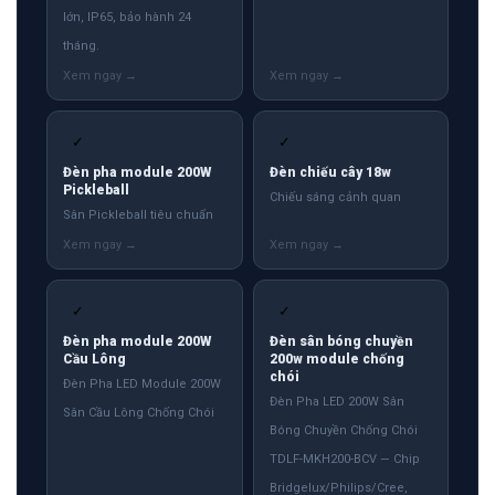
lớn, IP65, bảo hành 24
tháng.
✓
✓
Đèn pha module 200W
Đèn chiếu cây 18w
Pickleball
Chiếu sáng cảnh quan
Sân Pickleball tiêu chuẩn
✓
✓
Đèn pha module 200W
Đèn sân bóng chuyền
Cầu Lông
200w module chống
chói
Đèn Pha LED Module 200W
Đèn Pha LED 200W Sân
Sân Cầu Lông Chống Chói
Bóng Chuyền Chống Chói
TDLF-MKH200-BCV — Chip
Bridgelux/Philips/Cree,