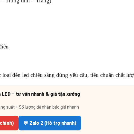
– Trung tính – Trắng)
điện
c loại đèn led chiếu sáng đúng yêu cầu, tiêu chuẩn chất lư
n LED – tư vấn nhanh & giá tận xưởng
ông suất + Số lượng để nhận báo giá nhanh
 chính)
💬 Zalo 2 (Hỗ trợ nhanh)