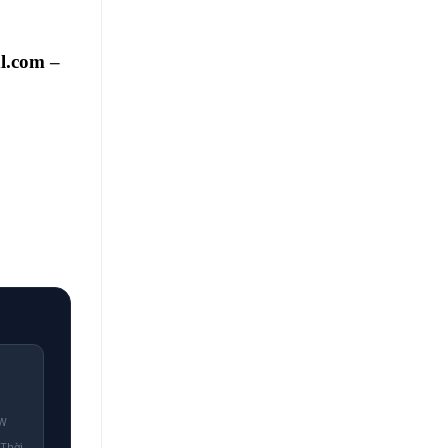
dl.com
–
0W
 Thời