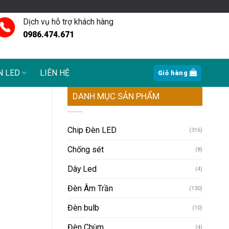
Dịch vụ hỗ trợ khách hàng
0986.474.671
N LED
LIÊN HỆ
Giỏ hàng
DANH MỤC SẢN PHẨM
Chip Đèn LED
(316)
Chống sét
(8)
Dây Led
(4)
Đèn Âm Trần
(130)
Đèn bulb
(10)
Đèn Chùm
(4)