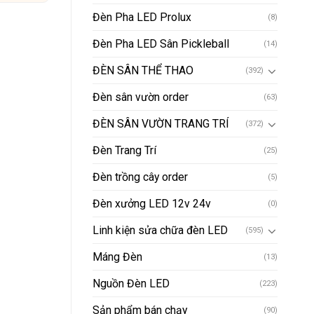
Đèn Pha LED Prolux
(8)
Đèn Pha LED Sân Pickleball
(14)
ĐÈN SÂN THỂ THAO
(392)
Đèn sân vườn order
(63)
ĐÈN SÂN VƯỜN TRANG TRÍ
(372)
Đèn Trang Trí
(25)
Đèn trồng cây order
(5)
Đèn xưởng LED 12v 24v
(0)
Linh kiện sửa chữa đèn LED
(595)
Máng Đèn
(13)
Nguồn Đèn LED
(223)
Sản phẩm bán chạy
(90)