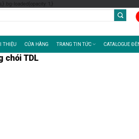
Skip
s;} .bg-loaded{opacity: 1;}
to
content
I THIỆU
CỬA HÀNG
TRANG TIN TỨC
CATALOGUE ĐÈ
g chói TDL