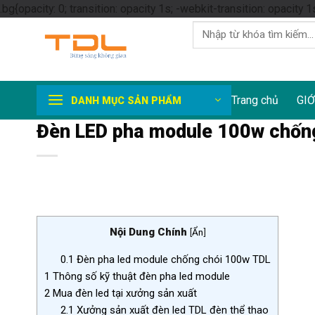
.bg{opacity: 0; transition: opacity 1s; -webkit-transition: opacity 1
Tìm
kiếm:
Trang chủ
GIỚ
DANH MỤC SẢN PHẨM
Đèn LED pha module 100w chốn
Nội Dung Chính
[
Ẩn
]
0.1
Đèn pha led module chống chói 100w TDL
1
Thông số kỹ thuật đèn pha led module
2
Mua đèn led tại xưởng sản xuất
2.1
Xưởng sản xuất đèn led TDL đèn thể thao