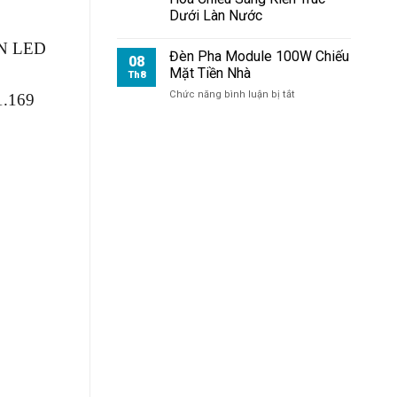
Cho
Dưới Làn Nước
Tòa
Nhà
ÈN LED
Đèn Pha Module 100W Chiếu
08
Mặt Tiền Nhà
Th8
ở
Chức năng bình luận bị tắt
1.169
Đèn
Pha
Module
100W
Chiếu
Mặt
Tiền
Nhà