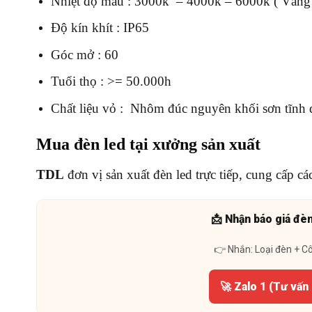
Nhiệt độ màu : 3000k – 4000k – 6000k ( Vàng 
Độ kín khít : IP65
Góc mở : 60
Tuổi thọ : >= 50.000h
Chất liệu vỏ : Nhôm đúc nguyên khối sơn tĩnh 
Mua đèn led tại xưởng sản xuất
TDL
đơn vị sản xuất đèn led trực tiếp, cung cấp cá
📩 Nhận báo giá đè
👉 Nhắn: Loại đèn + C
🚀 Zalo 1 (Tư vấn