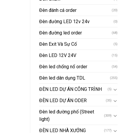
Đèn đánh cá order
(20)
Đèn đường LED 12v 24v
(0)
Đèn đường led order
(68)
Đèn Exit Và Sự Cố
(5)
Đèn LED 12V 24V
(15)
Đèn led chống nổ order
(54)
Đèn led dân dụng TDL
(255)
ĐÈN LED DỰ ÁN CÔNG TRÌNH
(5)
ĐÈN LED DỰ ÁN ODER
(35)
Đèn led đường phố (Street
(309)
light)
ĐÈN LED NHÀ XƯỞNG
(177)