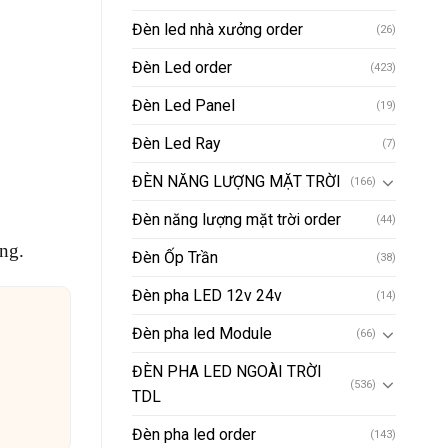
Đèn led nhà xưởng order
(26)
Đèn Led order
(423)
Đèn Led Panel
(19)
Đèn Led Ray
(7)
ĐÈN NĂNG LƯỢNG MẶT TRỜI
(166)
Đèn năng lượng mặt trời order
(44)
ợng.
Đèn Ốp Trần
(38)
Đèn pha LED 12v 24v
(14)
Đèn pha led Module
(66)
ĐÈN PHA LED NGOÀI TRỜI
(536)
TDL
Đèn pha led order
(143)