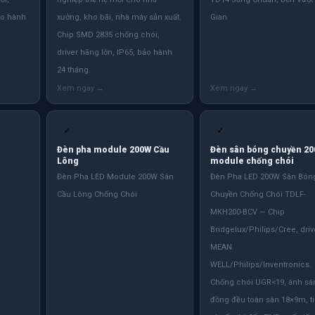
ảo hành
xưởng, kho bãi, nhà máy sản xuất.
Gian
Chip SMD 2835 chống chói,
driver hãng lớn, IP65, bảo hành
24 tháng.
✓
✓
Đèn pha module 200W Cầu
Đèn sân bóng chuyền 2
Lông
module chống chói
Đèn Pha LED Module 200W Sân
Đèn Pha LED 200W Sân Bón
Cầu Lông Chống Chói
Chuyền Chống Chói TDLF-
MKH200-BCV — Chip
Bridgelux/Philips/Cree, driv
MEAN
WELL/Philips/Inventronics.
Chống chói UGR<19, ánh sá
đồng đều toàn sân 18×9m, t