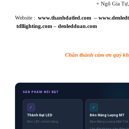
+ Ngô Gia Tự,
Website :
www.thanhdatled.com
–
www.denled
tdllighting.com
–
denledduan.com
Chân thành cám ơn quý khá
SẢN PHẨM NỔI BẬT
✓
✓
Thành Đạt LED
Đèn Năng Lượng MT
Đèn LED chính hãng
Đèn Năng Lượng Mặt Trời
Lắp đặt không cần điện lư