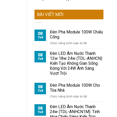
BÀI VIẾT MỚI
Đèn Pha Module 100W Chiếu
08
Cổng
Th8
ở
Chức năng bình luận bị tắt
Đèn
Pha
Đèn LED Âm Nước Thanh
08
Module
12w 18w 24w (TDL-ANHCN):
Th8
100W
Kiến Tạo Không Gian Sống
Chiếu
Động Với 24W Ánh Sáng
Cổng
Vượt Trội
Đèn Pha Module 100W Cho
08
Tòa Nhà
Th8
ở
Chức năng bình luận bị tắt
Đèn
Pha
Đèn LED Âm Nước Thanh
08
Module
24w (TDL-ANHCN1M): Tinh
Th8
100W
Hoa Chiếu Sáng Kiến Trúc