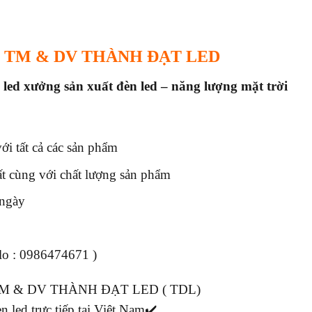
 TM & DV THÀNH ĐẠT LED
 led x
ưởng sản xuất đèn led – năng lượng mặt trời
i tất cả các sản phẩm
ất cùng với chất lượng sản phẩm
 ngày
alo : 0986474671 )
M & DV THÀNH ĐẠT LED ( TDL)
n led trực tiếp tại Việt Nam✔️