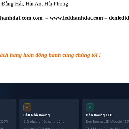
 Đằng Hải, Hải An, Hải Phòng
thanhdat.com.com
–
www.ledthanhdat.com
–
denledt
ch hàng luôn đồng hành cùng chúng tôi !
✓
✓
Đèn Nhà Xưởng
Đèn Đường LED
 300W
Giải pháp chiếu sáng công
Đèn Đường LED Module 15
ới,
nghiệp thế hệ mới cho nhà
TD14 Sáng Chuẩn, Bền Vượt