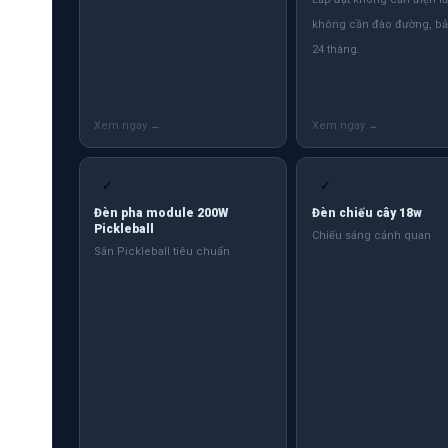
không cần đào đường, b
24 tháng.
✓
✓
Đèn pha module 200W
Đèn chiếu cây 18w
Pickleball
Chiếu sáng cảnh quan
Sân Pickleball tiêu chuẩn