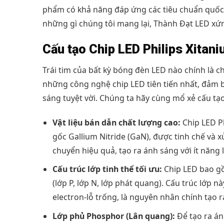
phẩm có khả năng đáp ứng các tiêu chuẩn quốc tế
những gì chúng tôi mang lại, Thành Đạt LED xứng
Cấu tạo Chip LED Philips Xitan
Trái tim của bất kỳ bóng đèn LED nào chính là ch
những công nghệ chip LED tiên tiến nhất, đảm b
sáng tuyệt vời. Chúng ta hãy cùng mổ xẻ cấu tạ
Vật liệu bán dẫn chất lượng cao:
Chip LED Ph
gốc Gallium Nitride (GaN), được tinh chế và 
chuyển hiệu quả, tạo ra ánh sáng với ít năng 
Cấu trúc lớp tinh thể tối ưu:
Chip LED bao gồm
(lớp P, lớp N, lớp phát quang). Cấu trúc lớp n
electron-lỗ trống, là nguyên nhân chính tạo 
Lớp phủ Phosphor (Lân quang):
Để tạo ra án