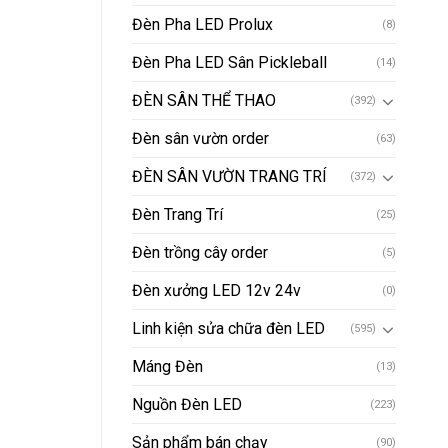
Đèn Pha LED Prolux
(8)
Đèn Pha LED Sân Pickleball
(14)
ĐÈN SÂN THỂ THAO
(392)
Đèn sân vườn order
(63)
ĐÈN SÂN VƯỜN TRANG TRÍ
(372)
Đèn Trang Trí
(25)
Đèn trồng cây order
(5)
Đèn xưởng LED 12v 24v
(0)
Linh kiện sửa chữa đèn LED
(595)
Máng Đèn
(13)
Nguồn Đèn LED
(223)
Sản phẩm bán chạy
(90)