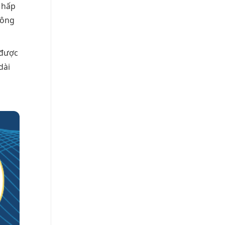
 hấp
Công
 được
dài