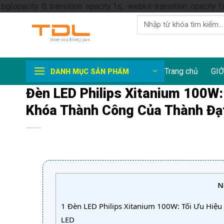
.bg{opacity: 0; transition: opacity 1s; -webkit-transition: opacity 1
Tìm
kiếm:
Trang chủ
GIỚ
DANH MỤC SẢN PHẨM
Đèn LED Philips Xitanium 100W: 
Khóa Thành Công Của Thành Đạ
N
1
Đèn LED Philips Xitanium 100W: Tối Ưu Hiệu 
LED