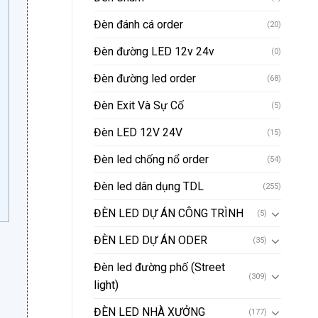
Đèn đánh cá order
(20)
Đèn đường LED 12v 24v
(0)
Đèn đường led order
(68)
Đèn Exit Và Sự Cố
(5)
Đèn LED 12V 24V
(15)
Đèn led chống nổ order
(54)
Đèn led dân dụng TDL
(255)
ĐÈN LED DỰ ÁN CÔNG TRÌNH
(5)
ĐÈN LED DỰ ÁN ODER
(35)
Đèn led đường phố (Street
(309)
light)
ĐÈN LED NHÀ XƯỞNG
(177)