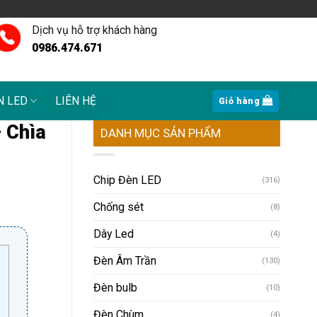
Dịch vụ hỗ trợ khách hàng
0986.474.671
N LED
LIÊN HỆ
Giỏ hàng
– Chìa
DANH MỤC SẢN PHẨM
Chip Đèn LED
(316)
Chống sét
(8)
Dây Led
(4)
Đèn Âm Trần
(130)
Đèn bulb
(10)
Đèn Chùm
(4)