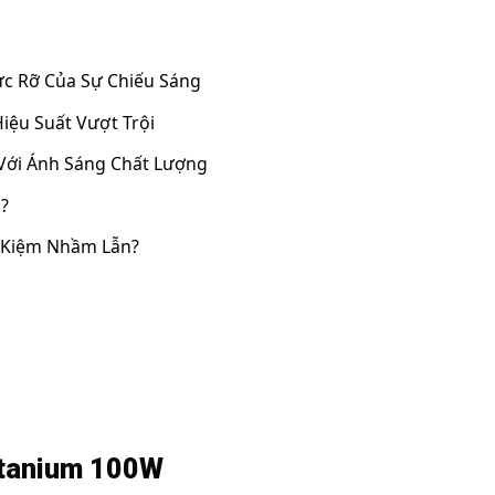
Rực Rỡ Của Sự Chiếu Sáng
iệu Suất Vượt Trội
Với Ánh Sáng Chất Lượng
1?
t Kiệm Nhầm Lẫn?
Xitanium 100W