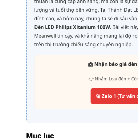
thuần là cung cấp ánh sáng, mà còn là sự đầ
lượng và tuổi thọ bền vững. Tại Thành Đạt 
đỉnh cao, và hôm nay, chúng ta sẽ đi sâu và
Đèn LED Philips Xitanium 100W
. Bài viết n
Meanwell tin cậy, và khả năng mang lại độ r
trên thị trường chiếu sáng chuyên nghiệp.
📩 Nhận báo giá đèn
👉 Nhắn: Loại đèn + Cô
🚀 Zalo 1 (Tư vấn 
Mục lục