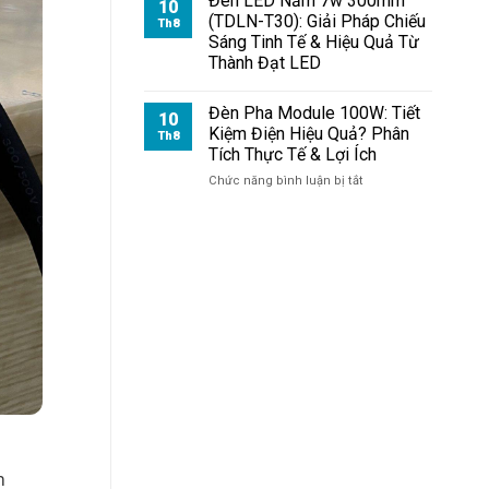
Đèn LED Nấm 7w 300mm
10
Module
(TDLN-T30): Giải Pháp Chiếu
Th8
100W:
Sáng Tinh Tế & Hiệu Quả Từ
Chiếu
Thành Đạt LED
Xa
Bao
Nhiêu
Đèn Pha Module 100W: Tiết
10
Mét?
Kiệm Điện Hiệu Quả? Phân
Th8
Giải
Tích Thực Tế & Lợi Ích
Mã
Khoảng
ở
Chức năng bình luận bị tắt
Cách
Đèn
&
Pha
Hiệu
Module
Suất
100W:
Tiết
Kiệm
Điện
Hiệu
Quả?
Phân
Tích
Thực
Tế
&
Lợi
n
Ích