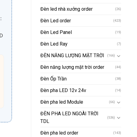
Đèn led nhà xưởng order
(26)
:
Đèn Led order
(423)
Đèn Led Panel
(19)
ED
Đèn Led Ray
(7)
ĐÈN NĂNG LƯỢNG MẶT TRỜI
(166)
Đèn năng lượng mặt trời order
(44)
Đèn Ốp Trần
(38)
Đèn pha LED 12v 24v
(14)
Đèn pha led Module
(66)
ĐÈN PHA LED NGOÀI TRỜI
(536)
TDL
Đèn pha led order
(143)