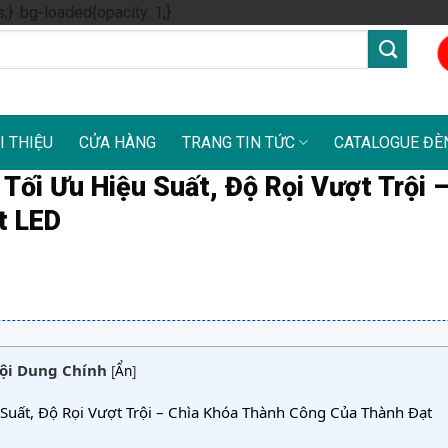
Skip
s;} .bg-loaded{opacity: 1;}
to
content
I THIỆU
CỬA HÀNG
TRANG TIN TỨC
CATALOGUE ĐÈ
Tối Ưu Hiệu Suất, Độ Rọi Vượt Trội 
t LED
ội Dung Chính
[
Ẩn
]
Suất, Độ Rọi Vượt Trội – Chìa Khóa Thành Công Của Thành Đạt