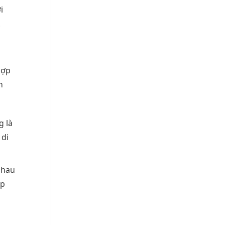
i
.
hợp
h
g là
 di
nhau
ặp