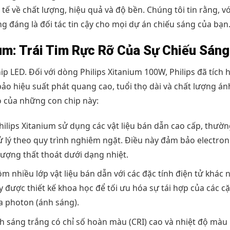
 về chất lượng, hiệu quả và độ bền. Chúng tôi tin rằng, vớ
 đáng là đối tác tin cậy cho mọi dự án chiếu sáng của bạn
ium: Trái Tim Rực Rỡ Của Sự Chiếu Sáng
ip LED. Đối với dòng Philips Xitanium 100W, Philips đã tích 
ảo hiệu suất phát quang cao, tuổi thọ dài và chất lượng án
o của những con chip này:
ilips Xitanium sử dụng các vật liệu bán dẫn cao cấp, thườn
xử lý theo quy trình nghiêm ngặt. Điều này đảm bảo electron
lượng thất thoát dưới dạng nhiệt.
 nhiều lớp vật liệu bán dẫn với các đặc tính điện tử khác 
ày được thiết kế khoa học để tối ưu hóa sự tái hợp của các c
ra photon (ánh sáng).
h sáng trắng có chỉ số hoàn màu (CRI) cao và nhiệt độ màu