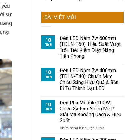
 yêu
ới sự
BÀI VIẾT MỚI
quang
dụng
Đèn LED Nấm 7w 600mm
10
(TDLN-T60): Hiệu Suất Vượt
Th8
Trội, Tiết Kiệm Điện Năng
Tiên Phong
Đèn LED Nấm 7w 400mm
10
(TDLN-T40): Chuẩn Mực
Th8
Chiếu Sáng Hiệu Quả & Bền
Bỉ Từ Thành Đạt LED
Đèn Pha Module 100W:
10
Chiếu Xa Bao Nhiêu Mét?
Th8
Giải Mã Khoảng Cách & Hiệu
Suất
ở
Chức năng bình luận bị tắt
Đèn
Pha