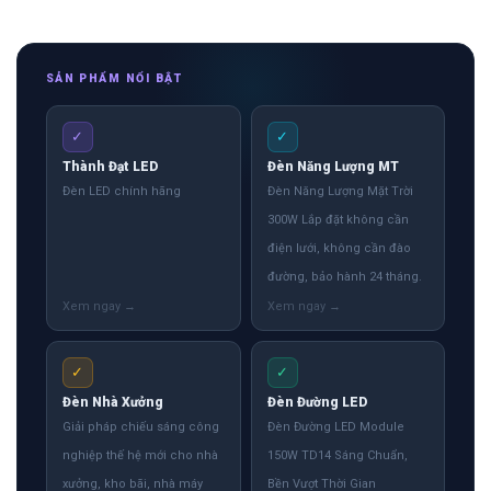
SẢN PHẨM NỔI BẬT
✓
✓
Thành Đạt LED
Đèn Năng Lượng MT
Đèn LED chính hãng
Đèn Năng Lượng Mặt Trời
300W Lắp đặt không cần
điện lưới, không cần đào
đường, bảo hành 24 tháng.
✓
✓
Đèn Nhà Xưởng
Đèn Đường LED
Giải pháp chiếu sáng công
Đèn Đường LED Module
nghiệp thế hệ mới cho nhà
150W TD14 Sáng Chuẩn,
xưởng, kho bãi, nhà máy
Bền Vượt Thời Gian