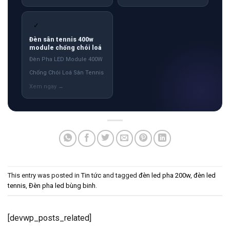
✓
Đèn sân tennis 400w
module chống chói loá
Đèn Pha LED Module 400W
Chống Chói Loá Sân Tennis
This entry was posted in
Tin tức
and tagged
đèn led pha 200w
,
đèn led
tennis
,
Đèn pha led bùng binh
.
[devwp_posts_related]