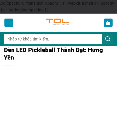
.bg{opacity: 0; transition: opacity 1s; -webkit-transition: opacity
Skip
1s;} .bg-loaded{opacity: 1;}
to
content
Tìm
kiếm:
Đèn LED Pickleball Thành Đạt: Hưng
Yên