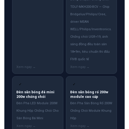
TDLF-MKH200-BCV — Chip
Bridgelux/Philips/Cree,
driver MEAN
WELL/Philips/Inventronics.
Chống chói UGR<19, ánh
sáng đồng đều toàn sân
18×9m, tiêu chuẩn thi đấu
FIVB quốc tế
✓
✓
Đèn sân bóng đá mini
Đèn sân bóng rổ 200w
200w chống chói
module cao cấp
Đèn Pha LED Module 200W
Đèn Pha Sân Bóng Rổ 200W
Khung Hộp Chống Chói Cho
Chống Chói Module Khung
Sân Bóng Đá Mini
Hộp