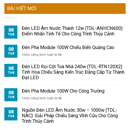
BÀI VIẾT MỚI
Đèn LED Âm Nước Thanh 12w (TDL-ANHCN600):
08
Điểm Nhấn Tinh Tế Cho Công Trình Thủy Cảnh
Th8
Đèn Pha Module 100W Chiếu Biển Quảng Cáo
08
Th8
ở
Chức năng bình luận bị tắt
Đèn
Pha
Đèn LED Rọi Cột Toà Nhà 240w (TDL-RTN120X2):
08
Module
Tinh Hoa Chiếu Sáng Kiến Trúc Đẳng Cấp Từ Thành
Th8
100W
Đạt LED
Chiếu
Biển
Đèn Pha Module 100W Cho Công Trường
Quảng
08
Cáo
Th8
ở
Chức năng bình luận bị tắt
Đèn
Pha
Nguồn Đèn LED Âm Nước 30w – 1000w (TDL-
08
Module
NAC): Giải Pháp Chiếu Sáng Vĩnh Cửu Cho Công
Th8
100W
Trình Thủy Cảnh
Cho
Công