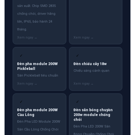
sản xuất. Chip SMD 2835
chống chói, driver hãng
lớn, IP65, bảo hành 24
tháng.
✓
✓
Đèn pha module 200W
Đèn chiếu cây 18w
Pickleball
Chiếu sáng cảnh quan
Sân Pickleball tiêu chuẩn
✓
✓
Đèn pha module 200W
Đèn sân bóng chuyền
Cầu Lông
200w module chống
chói
Đèn Pha LED Module 200W
Đèn Pha LED 200W Sân
Sân Cầu Lông Chống Chói
Bóng Chuyền Chống Chói